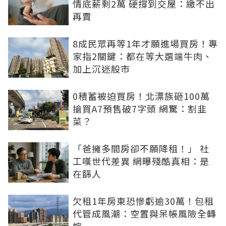
情底薪剩2萬 硬撐到交屋：繳不出
再賣
8成民眾再等1年才願進場買房！專
家指2關鍵：都在等大選端牛肉、
加上沉迷股市
0積蓄被迫買房！北漂族砸100萬
搶買A7預售破7字頭 網驚：割韭
菜？
「爸擁多間房卻不願降租！」 社
工嘆世代差異 網曝殘酷真相：是
在篩人
欠租1年房東恐慘虧逾30萬！包租
代管成風潮：空置與呆帳風險全轉