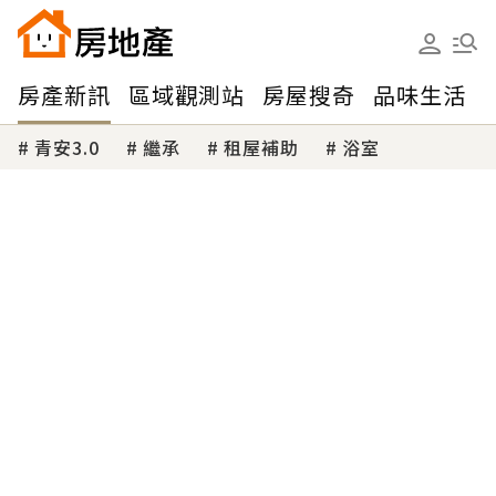
房產新訊
區域觀測站
房屋搜奇
品味生活
青安3.0
繼承
租屋補助
浴室