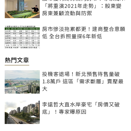
「將重演2021年走勢」：股東變
房東兼顧流動與防禦
房市慘淡拖累都更！建商整合意願
低 全台拆照量探6年新低
熱門文章
投機客退場！新北預售待售量破
1.8萬戶 這區「需求斷層」賣壓最
大
李遠哲大直水岸豪宅「房價又破
底」！專家曝原因