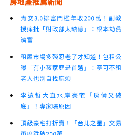
房地產推薦新聞
青安3.0排富門檻年收200萬！副教
授痛批「財政部太缺德」：根本劫貧
濟富
租屋市場多殘忍老了才知道！包租公
曝「有小孩家庭是首選」：寧可不租
老人也別自找麻煩
李遠哲大直水岸豪宅「房價又破
底」！專家曝原因
頂級豪宅打折賣！「台北之星」交易
再度跌破200萬