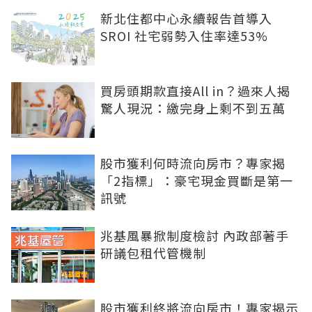
新北住都中心永續報告首導入
SROI 社宅弱勢入住率達53%
買房頭期款直接All in？過來人揭
驚人現況：繳完身上剩不到五萬
股市獲利何時流向房市？專家揭
「2指標」：豪宅現金買斷是第一
訊號
兆基風暴掀制度檢討 內政部著手
研議包租代管機制
股市獲利終將流向房市！專家揭示