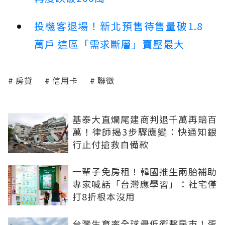
投機客退場！新北預售待售量破1.8
萬戶 這區「需求斷層」賣壓最大
房貸
信用卡
聯徵
基泰大直爛尾建商判退千萬再賠百
萬！律師揭3步驟應變：快通知銀
行止付搶救自備款
一輩子免房租！韓國推生兩胎補助
專家喊話「台灣應學習」：社宅僅
打8折根本沒用
台灣生育率全球最低衝擊房市！蛋