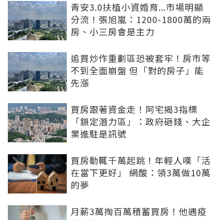
青安3.0扶植小資婚育...市場明顯
分流！張旭嵐：1200-1800萬的兩
房、小三房會是主力
追買炒作重劃區恐被套牢！房市等
不到全面崩盤 但「對的房子」能
先漲
買房跟著資金走！阿宅揭3指標
「鎖定潛力區」：政府砸錢、大企
業進駐是訊號
買房動輒千萬起跳！年輕人嘆「活
在當下更好」 網酸：領3萬做10萬
的夢
月薪3萬掏百萬積蓄買房！他遇疫