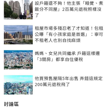
設戶籍還不夠！他主張「睡覺、煮
飯分不同屋」2百萬元退稅照樣沒
了
租屋市場多殘忍老了才知道！包租
公曝「有小孩家庭是首選」：寧可
不租老人也別自找麻煩
媽媽、女兒共同繼承 戶籍這樣遷
「3間房」都享自住優稅
他買預售屋隔5年出售 弄錯這規定
200萬元退稅飛了
討論區