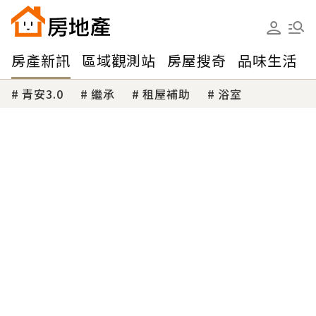
房產新訊
區域觀測站
房屋搜奇
品味生活
青安3.0
繼承
租屋補助
浴室