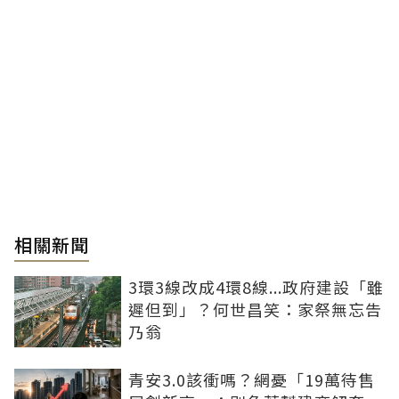
相關新聞
3環3線改成4環8線...政府建設「雖
遲但到」？何世昌笑：家祭無忘告
乃翁
青安3.0該衝嗎？網憂「19萬待售