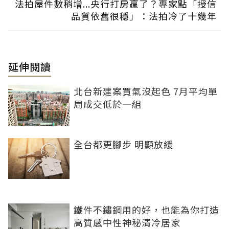
法拍屋件數稍增...央行打房贏了？專家點「授信
品質依舊很穩」：法拍冷了十幾年
延伸閱讀
北台新建案買氣沒起色 7月平均單
周成交低於一組
全台都更腳步 明顯放緩
鐵件不鏽鋼用的好，也能為你打造
高質感中性神秘清冷居家