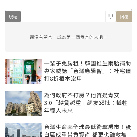
規範
回覆
還沒有留言，成為第一個發言的人吧！
一輩子免房租！韓國推生兩胎補助
專家喊話「台灣應學習」：社宅僅
打8折根本沒用
為何政府不打房？他質疑青安
3.0「越貸越重」網友怒批：犧牲
年輕人未來
台灣生育率全球最低衝擊房市！蛋
白區成重災負資產 都更也難救無