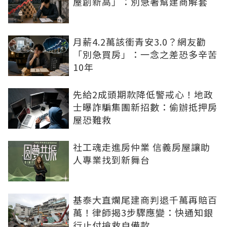
屋創新高」：別急著幫建商解套
月薪4.2萬該衝青安3.0？網友勸
「別急買房」：一念之差恐多辛苦
10年
先給2成頭期款降低警戒心！地政
士曝詐騙集團新招數：偷辦抵押房
屋恐難救
社工魂走進房仲業 信義房屋讓助
人專業找到新舞台
基泰大直爛尾建商判退千萬再賠百
萬！律師揭3步驟應變：快通知銀
行止付搶救自備款