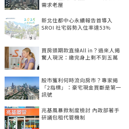
需求老屋
新北住都中心永續報告首導入
SROI 社宅弱勢入住率達53%
買房頭期款直接All in？過來人揭
驚人現況：繳完身上剩不到五萬
股市獲利何時流向房市？專家揭
「2指標」：豪宅現金買斷是第一
訊號
兆基風暴掀制度檢討 內政部著手
研議包租代管機制