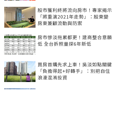
股市獲利終將流向房市！專家揭示
「將重演2021年走勢」：股東變
房東兼顧流動與防禦
房市慘淡拖累都更！建商整合意願
低 全台拆照量探6年新低
買房首購先求上車！吳淡如點關鍵
「負擔得起+好轉手」：別把自住
浪漫混淆投資
青安3.0扶植小資婚育...市場明顯
分流！張旭嵐：1200-1800萬的兩
房、小三房會是主力