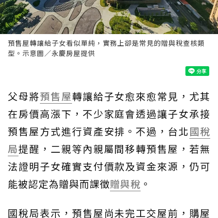
預售屋轉讓給子女看似單純，實務上卻是常見的贈與稅查核類
型。示意圖／永慶房屋提供
父母將
預售屋
轉讓給子女愈來愈常見，尤其
在房價高漲下，不少家庭會透過讓子女承接
預售屋方式進行資產安排。不過，台北
國稅
局
提醒，二親等內親屬間移轉預售屋，若無
法證明子女確實支付價款及資金來源，仍可
能被認定為贈與而課徵
贈與稅
。
國稅局表示，預售屋尚未完工交屋前，購屋