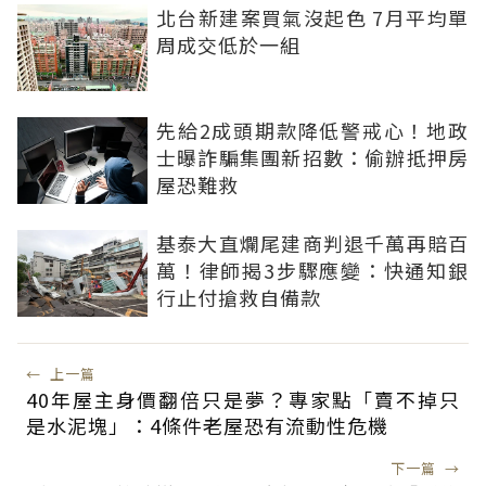
北台新建案買氣沒起色 7月平均單
周成交低於一組
先給2成頭期款降低警戒心！地政
士曝詐騙集團新招數：偷辦抵押房
屋恐難救
基泰大直爛尾建商判退千萬再賠百
萬！律師揭3步驟應變：快通知銀
行止付搶救自備款
←
上一篇
40年屋主身價翻倍只是夢？專家點「賣不掉只
是水泥塊」：4條件老屋恐有流動性危機
下一篇
→