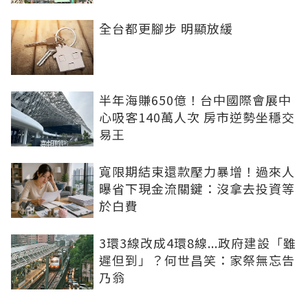
全台都更腳步 明顯放緩
半年海賺650億！台中國際會展中
心吸客140萬人次 房市逆勢坐穩交
易王
寬限期結束還款壓力暴增！過來人
曝省下現金流關鍵：沒拿去投資等
於白費
3環3線改成4環8線...政府建設「雖
遲但到」？何世昌笑：家祭無忘告
乃翁