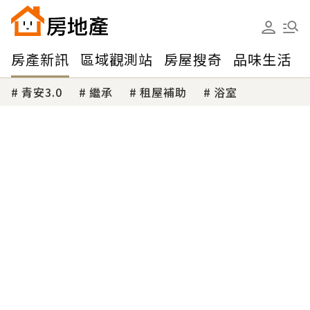
房產新訊
區域觀測站
房屋搜奇
品味生活
青安3.0
繼承
租屋補助
浴室