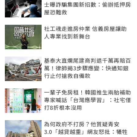
士曝詐騙集團新招數：偷辦抵押房
屋恐難救
社工魂走進房仲業 信義房屋讓助
人專業找到新舞台
基泰大直爛尾建商判退千萬再賠百
萬！律師揭3步驟應變：快通知銀
行止付搶救自備款
一輩子免房租！韓國推生兩胎補助
專家喊話「台灣應學習」：社宅僅
打8折根本沒用
為何政府不打房？他質疑青安
3.0「越貸越重」網友怒批：犧牲