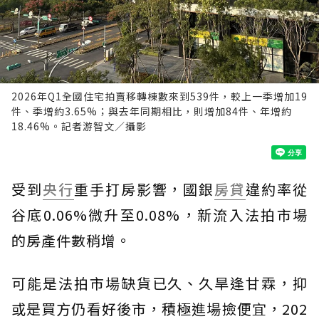
2026年Q1全國住宅拍賣移轉棟數來到539件，較上一季增加19
件、季增約3.65%；與去年同期相比，則增加84件、年增約
18.46%。記者游智文／攝影
受到
央行
重手打房影響，國銀
房貸
違約率從
谷底0.06%微升至0.08%，新流入法拍市場
的房產件數稍增。
可能是法拍市場缺貨已久、久旱逢甘霖，抑
或是買方仍看好後市，積極進場撿便宜，202