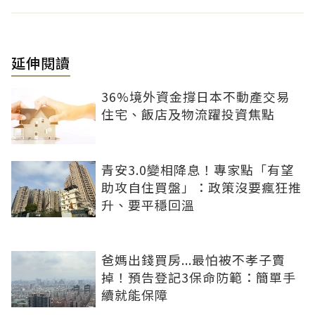
延伸閱讀
36%境外資金撐日本不動產交易
住宅、飯店及物流躍投資焦點
青安3.0變相降息！專家點「有望
助攻自住買盤」：政策沒要瘋狂推
升、要平穩回溫
爸媽出錢買房...最怕被不孝子賣
掉！預告登記3保命防範：簡單手
續就能保障