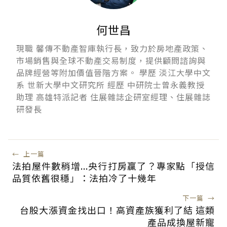
何世昌
現職 馨傳不動產智庫執行長，致力於房地產政策、
市場銷售與全球不動產交易制度，提供顧問諮詢與
品牌經營等附加價值晉階方案。 學歷 淡江大學中文
系 世新大學中文研究所 經歷 中研院士曾永義教授
助理 高雄特派記者 住展雜誌企研室經理、住展雜誌
研發長
←
上一篇
法拍屋件數稍增...央行打房贏了？專家點「授信
品質依舊很穩」：法拍冷了十幾年
下一篇
→
台股大漲資金找出口！高資產族獲利了結 這類
產品成換屋新寵