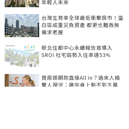
年輕人未來
台灣生育率全球最低衝擊房市！蛋
白區成重災負資產 都更也難救無
需求老屋
新北住都中心永續報告首導入
SROI 社宅弱勢入住率達53%
買房頭期款直接All in？過來人揭
驚人現況：繳完身上剩不到五萬
股市獲利何時流向房市？專家揭
「2指標」：豪宅現金買斷是第一
訊號