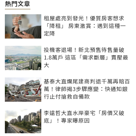
熱門文章
租屋處亮到發光！優質房客想求
「降租」 房東激賞：遇到這種一
定降
投機客退場！新北預售待售量破
1.8萬戶 這區「需求斷層」賣壓最
大
基泰大直爛尾建商判退千萬再賠百
萬！律師揭3步驟應變：快通知銀
行止付搶救自備款
李遠哲大直水岸豪宅「房價又破
底」！專家曝原因