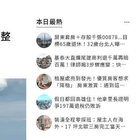
本日最熱
調整
屏東套房＋存股千張00878...目
標65歲退休！32歲台北人曝：
現在已有243張
基泰大直爛尾建商判退千萬再賠
百萬！律師揭3步驟應變：快通
知銀行止付搶救自備款
租屋處亮到發光！優質房客想求
「降租」 房東激賞：遇到這種
一定降
假日都回高雄住！他拿里長證明
爭197萬退稅仍敗訴
裝潢全程零探班：屋主人在海
外，17 坪北歐三房完工當天才
「開箱」