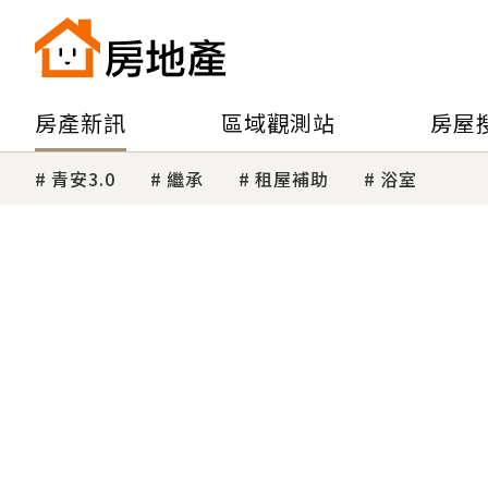
房產新訊
區域觀測站
房屋
青安3.0
繼承
租屋補助
浴室