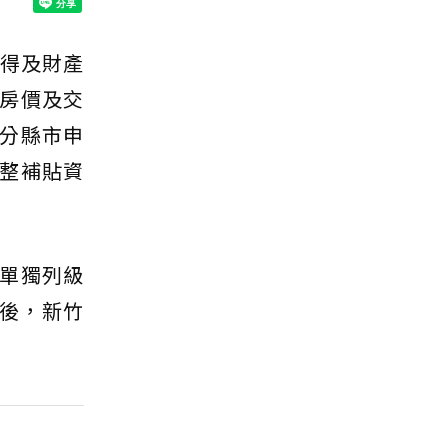
所得及財產
房價及交
分縣市申
整補貼資
單獨列級
算後，新竹