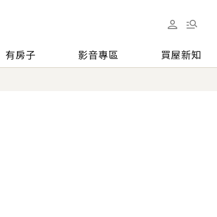
有房子
影音專區
買屋新知