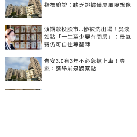
指標驗證：缺乏證據僅屬風險想像
頭期款投股市...慘被洗出場！吳淡
如點「一生至少要有間房」：景氣
弱仍可自住等翻轉
青安3.0有3年不必急搶上車！專
家：選舉前是觀察點
買方出1750萬斡旋遭拒！屋主嫌
打9折不賣 網批中古屋亂象：惜售
就別喊賣
日勝生持續深耕台中市場 台中捷
運南屯站土地開發共構大樓開工動