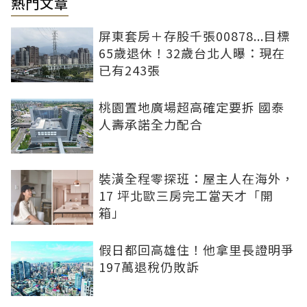
熱門文章
屏東套房＋存股千張00878...目標
65歲退休！32歲台北人曝：現在
已有243張
桃園置地廣場超高確定要拆 國泰
人壽承諾全力配合
裝潢全程零探班：屋主人在海外，
17 坪北歐三房完工當天才「開
箱」
假日都回高雄住！他拿里長證明爭
197萬退稅仍敗訴