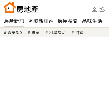
房產新訊
區域觀測站
房屋搜奇
品味生活
青安3.0
繼承
租屋補助
浴室