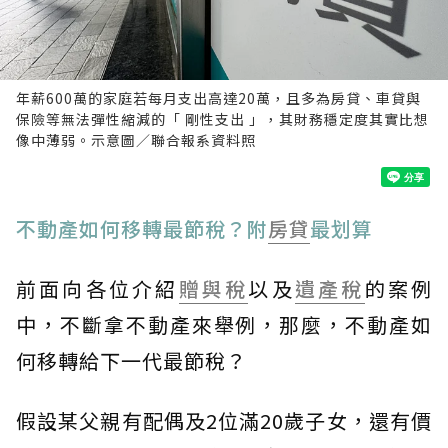
年薪600萬的家庭若每月支出高達20萬，且多為房貸、車貸與
保險等無法彈性縮減的「 剛性支出 」，其財務穩定度其實比想
像中薄弱。示意圖／聯合報系資料照
不動產如何移轉最節稅？附
房貸
最划算
前面向各位介紹
贈與稅
以及
遺產稅
的案例
中，不斷拿不動產來舉例，那麼，不動產如
何移轉給下一代最節稅？
假設某父親有配偶及2位滿20歲子女，還有價