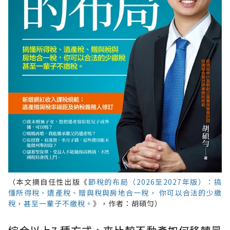
（本文摘自任性出版《
節稅的布局（2026至2027年版）：搞
懂所得稅、遺產稅、贈與稅與房地合一稅， 你可以合法的少繳
稅，甚至一輩子不繳稅。
》，作者：胡碩勻）