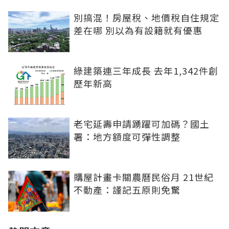
別搞混！房屋稅、地價稅自住規定
差在哪 別以為有設籍就有優惠
綠建築連三年成長 去年1,342件創
歷年新高
老宅延壽申請踴躍可加碼？國土
署：地方額度可彈性調整
購屋計畫卡關農曆民俗月 21世紀
不動產：謹記五原則免驚