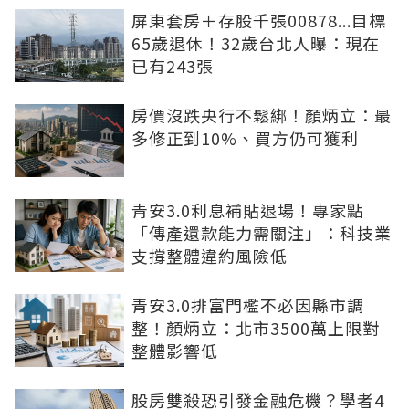
屏東套房＋存股千張00878...目標
65歲退休！32歲台北人曝：現在
已有243張
房價沒跌央行不鬆綁！顏炳立：最
多修正到10%、買方仍可獲利
青安3.0利息補貼退場！專家點
「傳產還款能力需關注」：科技業
支撐整體違約風險低
青安3.0排富門檻不必因縣市調
整！顏炳立：北市3500萬上限對
整體影響低
股房雙殺恐引發金融危機？學者4