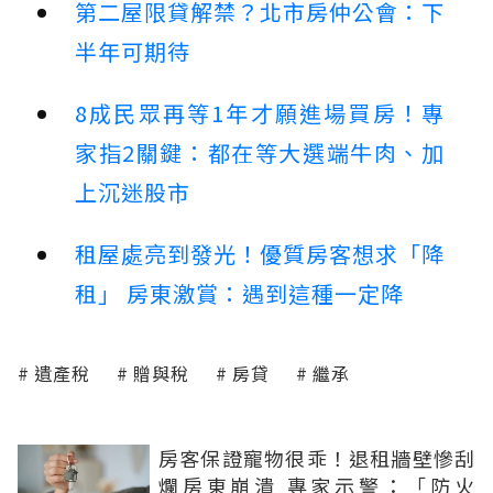
第二屋限貸解禁？北市房仲公會：下
半年可期待
8成民眾再等1年才願進場買房！專
家指2關鍵：都在等大選端牛肉、加
上沉迷股市
租屋處亮到發光！優質房客想求「降
租」 房東激賞：遇到這種一定降
遺產稅
贈與稅
房貸
繼承
房客保證寵物很乖！退租牆壁慘刮
爛房東崩潰 專家示警：「防火