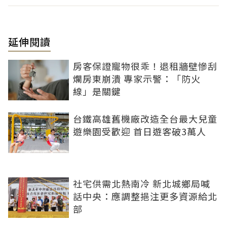
延伸閱讀
房客保證寵物很乖！退租牆壁慘刮
爛房東崩潰 專家示警：「防火
線」是關鍵
台鐵高雄舊機廠改造全台最大兒童
遊樂園受歡迎 首日遊客破3萬人
社宅供需北熱南冷 新北城鄉局喊
話中央：應調整挹注更多資源給北
部