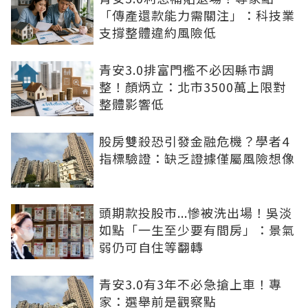
「傳產還款能力需關注」：科技業
支撐整體違約風險低
青安3.0排富門檻不必因縣市調
整！顏炳立：北市3500萬上限對
整體影響低
股房雙殺恐引發金融危機？學者4
指標驗證：缺乏證據僅屬風險想像
頭期款投股市...慘被洗出場！吳淡
如點「一生至少要有間房」：景氣
弱仍可自住等翻轉
青安3.0有3年不必急搶上車！專
家：選舉前是觀察點