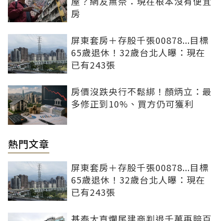
屋？網友無奈：現在根本沒有便宜
房
屏東套房＋存股千張00878...目標
65歲退休！32歲台北人曝：現在
已有243張
房價沒跌央行不鬆綁！顏炳立：最
多修正到10%、買方仍可獲利
熱門文章
屏東套房＋存股千張00878...目標
65歲退休！32歲台北人曝：現在
已有243張
基泰大直爛尾建商判退千萬再賠百