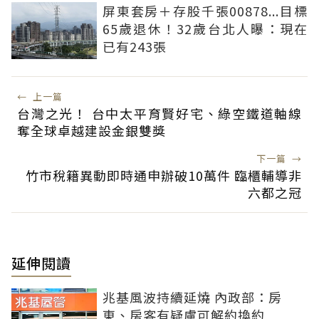
屏東套房＋存股千張00878...目標
65歲退休！32歲台北人曝：現在
已有243張
←
上一篇
台灣之光！ 台中太平育賢好宅、綠空鐵道軸線
奪全球卓越建設金銀雙獎
下一篇
→
竹市稅籍異動即時通申辦破10萬件 臨櫃輔導非
六都之冠
延伸閱讀
兆基風波持續延燒 內政部：房
東、房客有疑慮可解約換約