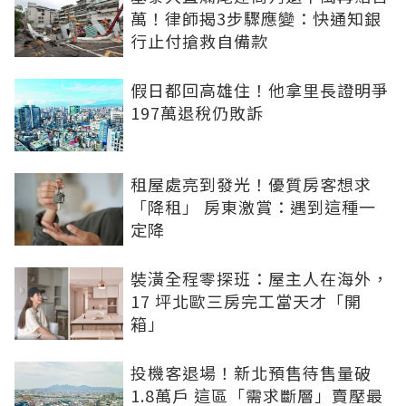
萬！律師揭3步驟應變：快通知銀
行止付搶救自備款
假日都回高雄住！他拿里長證明爭
197萬退稅仍敗訴
租屋處亮到發光！優質房客想求
「降租」 房東激賞：遇到這種一
定降
裝潢全程零探班：屋主人在海外，
17 坪北歐三房完工當天才「開
箱」
投機客退場！新北預售待售量破
1.8萬戶 這區「需求斷層」賣壓最