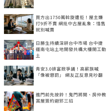
買方出1750萬斡旋遭拒！屋主嫌
打9折不賣 網批中古屋亂象：惜售
就別喊賣
日勝生持續深耕台中市場 台中捷
運南屯站土地開發共構大樓開工動
土
青安3.0排富掀爭議！高薪族喊
「像被懲罰」 網友正反意見吵翻
進門前先按鈴！鬼門將開、房仲教
賞屋簽約避邪三招