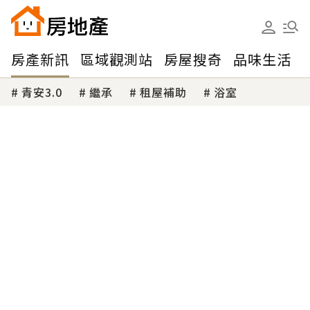
房產新訊
區域觀測站
房屋搜奇
品味生活
青安3.0
繼承
租屋補助
浴室