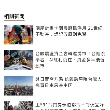
相關新聞
購屋計畫卡關農曆民俗月 21世紀
不動產：謹記五原則免驚
台股震盪資金會轉進房市？台經院
學者：AI紅利仍在、資金多半續留
股市
赴日置產升溫 信義房屋曝台灣人
瘋買日本房產主因
上591找買房永遠都找不到便宜好