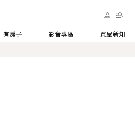
有房子
影音專區
買屋新知