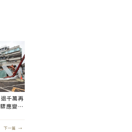
判退千萬再
步驟應變：
自備款
下一篇
→