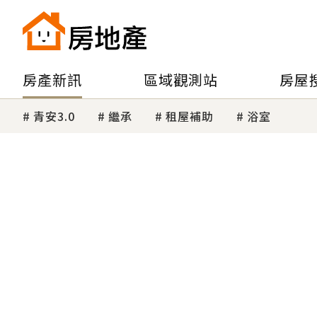
房產新訊
區域觀測站
房屋
青安3.0
繼承
租屋補助
浴室