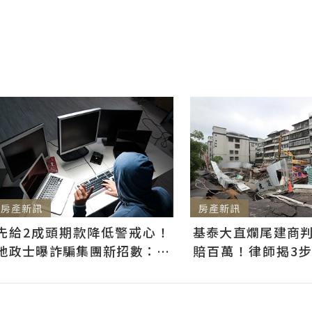
房產新訊
房產新訊
基泰大直爛尾建商
先給2成頭期款降低警戒心！
賠百萬！律師揭3
地政士曝詐騙集團新招數：偷
快通知銀行止付搶救
辦抵押房屋恐難救