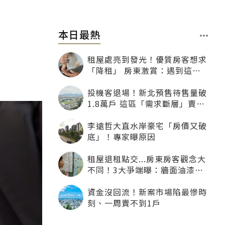
本日最熱
租屋處亮到發光！優質房客想求
「降租」 房東激賞：遇到這種
一定降
投機客退場！新北預售待售量破
1.8萬戶 這區「需求斷層」賣壓
最大
李遠哲大直水岸豪宅「房價又破
底」！專家曝原因
租屋退租點交...房東房客觀念大
不同！3大爭端曝：牆面油漆、
沙發賠償最常鬧翻
資金沒回流！新案市場陷最慘時
刻、一周賣不到1戶