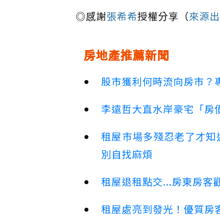
◎感謝
張希希
授權分享（
來源出
房地產推薦新聞
股市獲利何時流向房市？
李遠哲大直水岸豪宅「房
租屋市場多殘忍老了才知
別自找麻煩
租屋退租點交...房東房
租屋處亮到發光！優質房