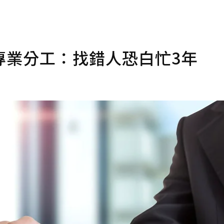
專業分工：找錯人恐白忙3年