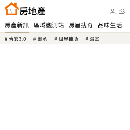
房產新訊
區域觀測站
房屋搜奇
品味生活
青安3.0
繼承
租屋補助
浴室