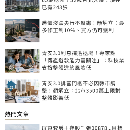
已有243張
房價沒跌央行不鬆綁！顏炳立：最
多修正到10%、買方仍可獲利
青安3.0利息補貼退場！專家點
「傳產還款能力需關注」：科技業
支撐整體違約風險低
青安3.0排富門檻不必因縣市調
整！顏炳立：北市3500萬上限對
整體影響低
熱門文章
屏東套房＋存股千張00878...目標