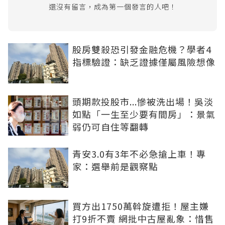
還沒有留言，成為第一個發言的人吧！
股房雙殺恐引發金融危機？學者4
指標驗證：缺乏證據僅屬風險想像
頭期款投股市...慘被洗出場！吳淡
如點「一生至少要有間房」：景氣
弱仍可自住等翻轉
青安3.0有3年不必急搶上車！專
家：選舉前是觀察點
買方出1750萬斡旋遭拒！屋主嫌
打9折不賣 網批中古屋亂象：惜售