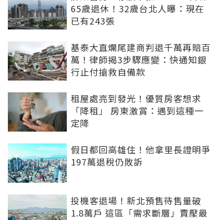
65歲退休！32歲台北人曝：現在
已有243張
基泰大直爛尾建商判退千萬再賠百
萬！律師揭3步驟應變：快通知銀
行止付搶救自備款
租屋處亮到發光！優質房客想求
「降租」 房東激賞：遇到這種一
定降
假日都回高雄住！他拿里長證明爭
197萬退稅仍敗訴
投機客退場！新北預售待售量破
1.8萬戶 這區「需求斷層」賣壓最