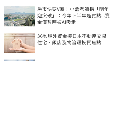
房市快要V轉！小孟老師指「明年
迎突破」：今年下半年是買點...資
金僅暫時被AI吸走
36%境外資金撐日本不動產交易
住宅、飯店及物流躍投資焦點
青安3.0變相降息！專家點「有望
助攻自住買盤」：政策沒要瘋狂推
升、要平穩回溫
爸媽出錢買房...最怕被不孝子賣
掉！預告登記3保命防範：簡單手
續就能保障