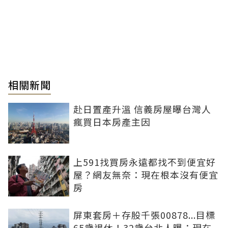
相關新聞
赴日置產升溫 信義房屋曝台灣人
瘋買日本房產主因
上591找買房永遠都找不到便宜好
屋？網友無奈：現在根本沒有便宜
房
屏東套房＋存股千張00878...目標
65歲退休！32歲台北人曝：現在