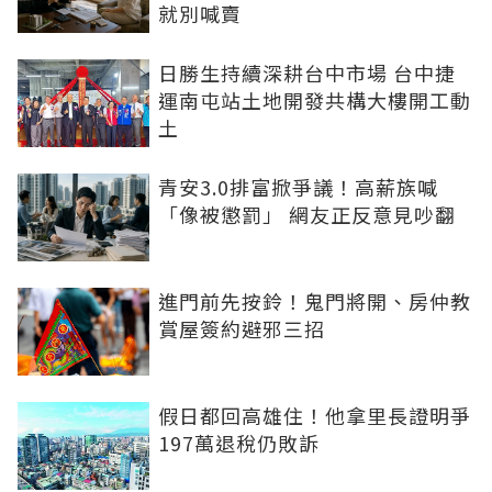
就別喊賣
日勝生持續深耕台中市場 台中捷
運南屯站土地開發共構大樓開工動
土
青安3.0排富掀爭議！高薪族喊
「像被懲罰」 網友正反意見吵翻
進門前先按鈴！鬼門將開、房仲教
賞屋簽約避邪三招
假日都回高雄住！他拿里長證明爭
197萬退稅仍敗訴