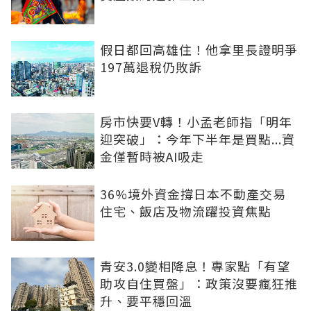
假日都回高雄住！他拿里長證明爭
197萬退稅仍敗訴
房市快要V轉！小孟老師指「明年
迎突破」：今年下半年是買點...資
金僅暫時被AI吸走
36%境外資金撐日本不動產交易
住宅、飯店及物流躍投資焦點
青安3.0變相降息！專家點「有望
助攻自住買盤」：政策沒要瘋狂推
升、要平穩回溫