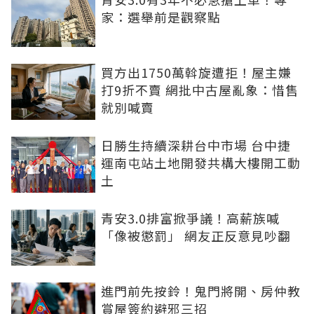
家：選舉前是觀察點
買方出1750萬斡旋遭拒！屋主嫌
打9折不賣 網批中古屋亂象：惜售
就別喊賣
日勝生持續深耕台中市場 台中捷
運南屯站土地開發共構大樓開工動
土
青安3.0排富掀爭議！高薪族喊
「像被懲罰」 網友正反意見吵翻
進門前先按鈴！鬼門將開、房仲教
賞屋簽約避邪三招