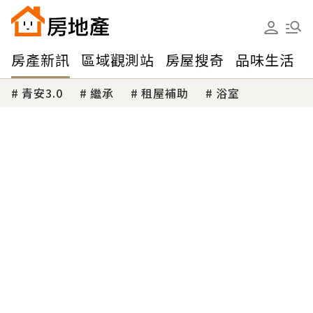
房產新訊
區域觀測站
房屋搜奇
品味生活
青安3.0
繼承
租屋補助
浴室