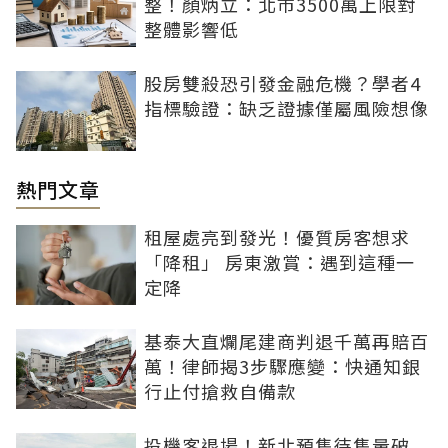
整！顏炳立：北市3500萬上限對
整體影響低
股房雙殺恐引發金融危機？學者4
指標驗證：缺乏證據僅屬風險想像
熱門文章
租屋處亮到發光！優質房客想求
「降租」 房東激賞：遇到這種一
定降
基泰大直爛尾建商判退千萬再賠百
萬！律師揭3步驟應變：快通知銀
行止付搶救自備款
投機客退場！新北預售待售量破