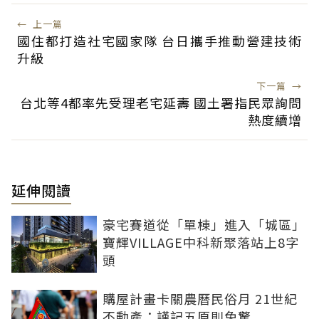
←
上一篇
國住都打造社宅國家隊 台日攜手推動營建技術
升級
下一篇
→
台北等4都率先受理老宅延壽 國土署指民眾詢問
熱度續增
延伸閱讀
豪宅賽道從「單棟」進入「城區」
寶輝VILLAGE中科新聚落站上8字
頭
購屋計畫卡關農曆民俗月 21世紀
不動產：謹記五原則免驚