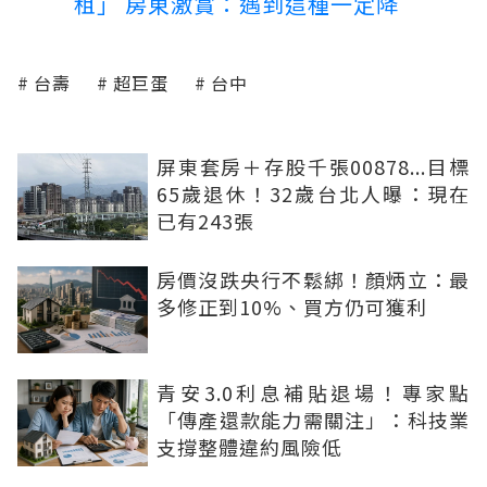
租」 房東激賞：遇到這種一定降
台壽
超巨蛋
台中
屏東套房＋存股千張00878...目標
65歲退休！32歲台北人曝：現在
已有243張
房價沒跌央行不鬆綁！顏炳立：最
多修正到10%、買方仍可獲利
青安3.0利息補貼退場！專家點
「傳產還款能力需關注」：科技業
支撐整體違約風險低