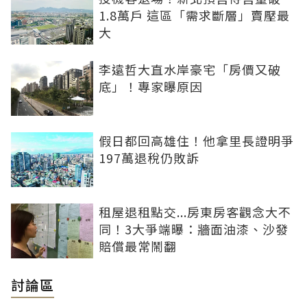
1.8萬戶 這區「需求斷層」賣壓最
大
李遠哲大直水岸豪宅「房價又破
底」！專家曝原因
假日都回高雄住！他拿里長證明爭
197萬退稅仍敗訴
租屋退租點交...房東房客觀念大不
同！3大爭端曝：牆面油漆、沙發
賠償最常鬧翻
討論區