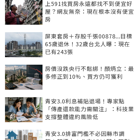
上591找買房永遠都找不到便宜好
屋？網友無奈：現在根本沒有便宜
房
屏東套房＋存股千張00878...目標
65歲退休！32歲台北人曝：現在
已有243張
房價沒跌央行不鬆綁！顏炳立：最
多修正到10%、買方仍可獲利
青安3.0利息補貼退場！專家點
「傳產還款能力需關注」：科技業
支撐整體違約風險低
青安3.0排富門檻不必因縣市調