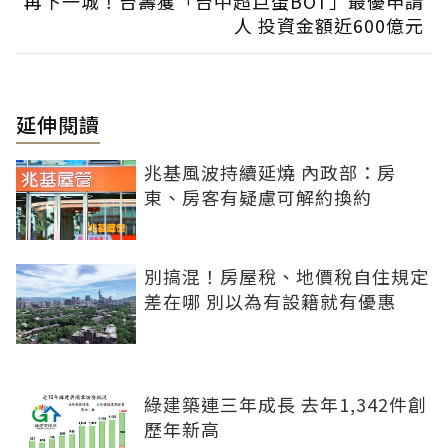
再下一城！台壽獲「台中超巨蛋BOT」最優申請
人 投資金額近600億元
延伸閱讀
兆基風波持續延燒 內政部：房
東、房客有疑慮可解約換約
別搞混！房屋稅、地價稅自住規定
差在哪 別以為有設籍就有優惠
綠建築連三年成長 去年1,342件創
歷年新高