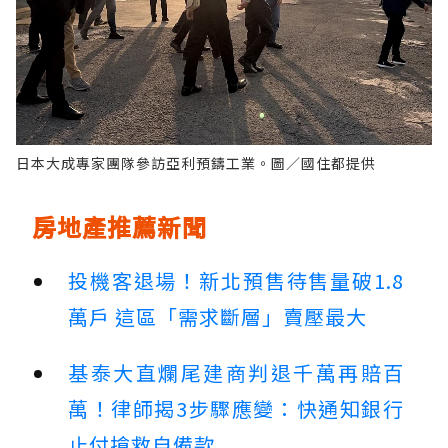
日本大成專家團隊參訪亞利預鑄工業。圖／國住都提供
房地產推薦新聞
投機客退場！新北預售待售量破1.8
萬戶 這區「需求斷層」賣壓最大
基泰大直爛尾建商判退千萬再賠百
萬！律師揭3步驟應變：快通知銀行
止付搶救自備款