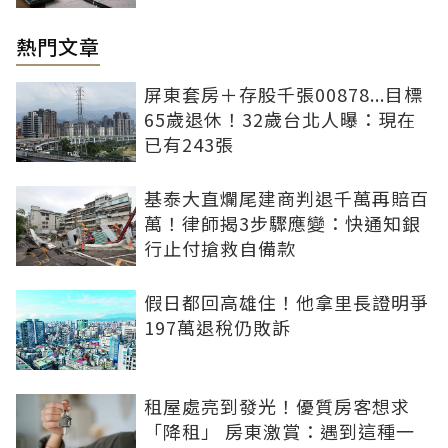
熱門文章
屏東套房＋存股千張00878...目標
65歲退休！32歲台北人曝：現在
已有243張
基泰大直爛尾建商判退千萬再賠百
萬！律師揭3步驟應變：快通知銀
行止付搶救自備款
假日都回高雄住！他拿里長證明爭
197萬退稅仍敗訴
租屋處亮到發光！優質房客想求
「降租」 房東激賞：遇到這種一