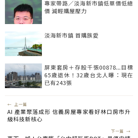
專家帶路／淡海新市鎮低單價低總
價 減輕購屋壓力
淡海新市鎮 首購族愛
屏東套房＋存股千張00878...目標
65歲退休！32歲台北人曝：現在
已有243張
←
上一篇
AI 產業聚落成形 信義房屋專家看好林口房市升
級科技新核心
下一篇
→