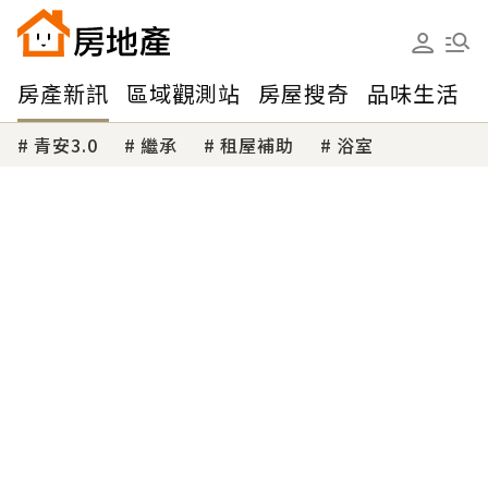
房產新訊
區域觀測站
房屋搜奇
品味生活
青安3.0
繼承
租屋補助
浴室