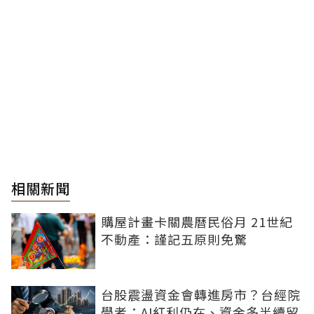
相關新聞
購屋計畫卡關農曆民俗月 21世紀
不動產：謹記五原則免驚
台股震盪資金會轉進房市？台經院
學者：AI紅利仍在、資金多半續留