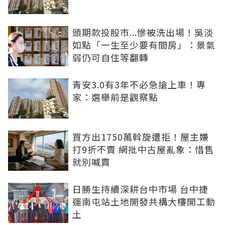
頭期款投股市...慘被洗出場！吳淡
如點「一生至少要有間房」：景氣
弱仍可自住等翻轉
青安3.0有3年不必急搶上車！專
家：選舉前是觀察點
買方出1750萬斡旋遭拒！屋主嫌
打9折不賣 網批中古屋亂象：惜售
就別喊賣
日勝生持續深耕台中市場 台中捷
運南屯站土地開發共構大樓開工動
土