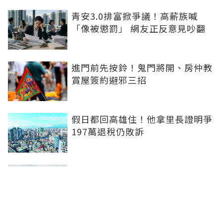
青安3.0排富掀爭議！高薪族喊
「像被懲罰」 網友正反意見吵翻
進門前先按鈴！鬼門將開、房仲教
賞屋簽約避邪三招
假日都回高雄住！他拿里長證明爭
197萬退稅仍敗訴
房市快要V轉！小孟老師指「明年
迎突破」：今年下半年是買點...資
金僅暫時被AI吸走