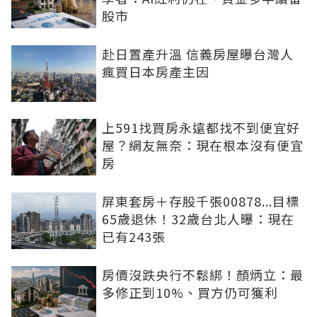
股市
赴日置產升溫 信義房屋曝台灣人
瘋買日本房產主因
上591找買房永遠都找不到便宜好
屋？網友無奈：現在根本沒有便宜
房
屏東套房＋存股千張00878...目標
65歲退休！32歲台北人曝：現在
已有243張
房價沒跌央行不鬆綁！顏炳立：最
多修正到10%、買方仍可獲利