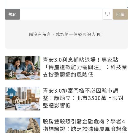
規範
回覆
還沒有留言，成為第一個發言的人吧！
青安3.0利息補貼退場！專家點
「傳產還款能力需關注」：科技業
支撐整體違約風險低
青安3.0排富門檻不必因縣市調
整！顏炳立：北市3500萬上限對
整體影響低
股房雙殺恐引發金融危機？學者4
指標驗證：缺乏證據僅屬風險想像