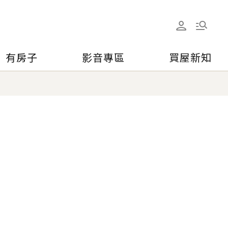
有房子
影音專區
買屋新知