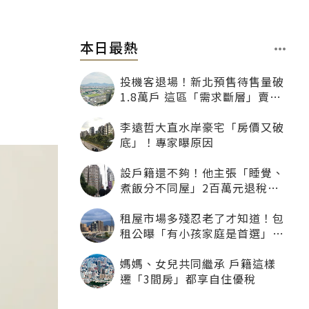
本日最熱
投機客退場！新北預售待售量破
1.8萬戶 這區「需求斷層」賣壓
最大
李遠哲大直水岸豪宅「房價又破
底」！專家曝原因
設戶籍還不夠！他主張「睡覺、
煮飯分不同屋」2百萬元退稅照
樣沒了
租屋市場多殘忍老了才知道！包
租公曝「有小孩家庭是首選」：
寧可不租老人也別自找麻煩
媽媽、女兒共同繼承 戶籍這樣
遷「3間房」都享自住優稅