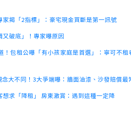
專家揭「2指標」：豪宅現金買斷是第一訊號
價又破底」！專家曝原因
道！包租公曝「有小孩家庭是首選」：寧可不租
客觀念大不同！3大爭端曝：牆面油漆、沙發賠償最
客想求「降租」 房東激賞：遇到這種一定降