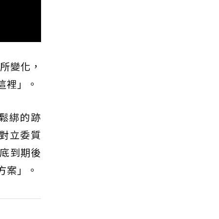
有所變化，
這裡」。
鬆綁的跡
對立委質
底到期後
方案」。