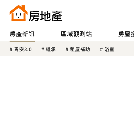
房產新訊
區域觀測站
房屋
青安3.0
繼承
租屋補助
浴室