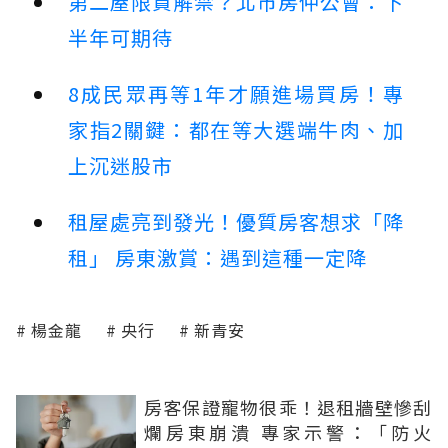
第二屋限貸解禁？北市房仲公會：下
半年可期待
8成民眾再等1年才願進場買房！專
家指2關鍵：都在等大選端牛肉、加
上沉迷股市
租屋處亮到發光！優質房客想求「降
租」 房東激賞：遇到這種一定降
楊金龍
央行
新青安
房客保證寵物很乖！退租牆壁慘刮
爛房東崩潰 專家示警：「防火