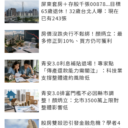
屏東套房＋存股千張00878...目標
65歲退休！32歲台北人曝：現在
已有243張
房價沒跌央行不鬆綁！顏炳立：最
多修正到10%、買方仍可獲利
青安3.0利息補貼退場！專家點
「傳產還款能力需關注」：科技業
支撐整體違約風險低
青安3.0排富門檻不必因縣市調
整！顏炳立：北市3500萬上限對
整體影響低
股房雙殺恐引發金融危機？學者4