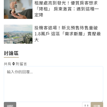
租屋處亮到發光！優質房客想求
「降租」 房東激賞：遇到這種一
定降
投機客退場！新北預售待售量破
1.8萬戶 這區「需求斷層」賣壓最
大
討論區
共有
0
則留言
規範
回覆