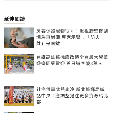
延伸閱讀
房客保證寵物很乖！退租牆壁慘刮
爛房東崩潰 專家示警：「防火
線」是關鍵
台鐵高雄舊機廠改造全台最大兒童
遊樂園受歡迎 首日遊客破3萬人
社宅供需北熱南冷 新北城鄉局喊
話中央：應調整挹注更多資源給北
部