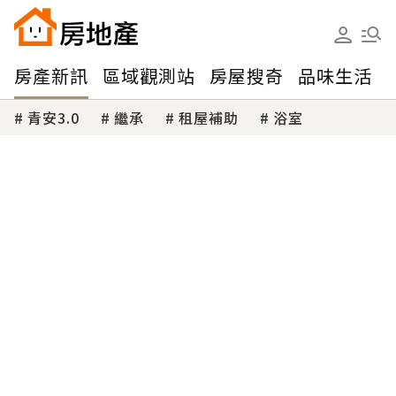
房產新訊
區域觀測站
房屋搜奇
品味生活
青安3.0
繼承
租屋補助
浴室