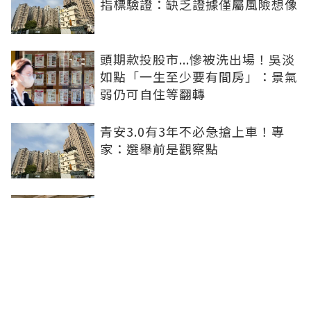
指標驗證：缺乏證據僅屬風險想像
頭期款投股市...慘被洗出場！吳淡
如點「一生至少要有間房」：景氣
弱仍可自住等翻轉
青安3.0有3年不必急搶上車！專
家：選舉前是觀察點
買方出1750萬斡旋遭拒！屋主嫌
打9折不賣 網批中古屋亂象：惜售
就別喊賣
日勝生持續深耕台中市場 台中捷
運南屯站土地開發共構大樓開工動
土