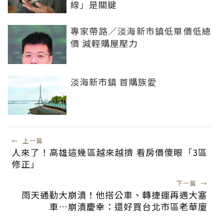
線」是關鍵
專家帶路／淡海新市鎮低單價低總
價 減輕購屋壓力
淡海新市鎮 首購族愛
←
上一篇
人來了！高雄這幾區越來越擠 看房價傻眼「3區
修正」
下一篇
→
雨天通勤大崩潰！他搭公車、轉捷運再遇大塞
車…崩潰慶幸：還好買台北市區老華廈