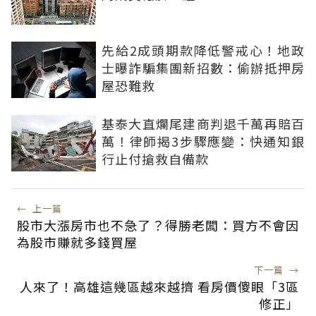
先給2成頭期款降低警戒心！地政
士曝詐騙集團新招數：偷辦抵押房
屋恐難救
基泰大直爛尾建商判退千萬再賠百
萬！律師揭3步驟應變：快通知銀
行止付搶救自備款
←
上一篇
股市大漲房市也不急了？得勝老闆：買方不會因
為股市賺就多錢買屋
下一篇
→
人來了！高雄這幾區越來越擠 看房價傻眼「3區
修正」