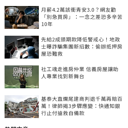
月薪4.2萬該衝青安3.0？網友勸
「別急買房」：一念之差恐多辛苦
10年
先給2成頭期款降低警戒心！地政
士曝詐騙集團新招數：偷辦抵押房
屋恐難救
社工魂走進房仲業 信義房屋讓助
人專業找到新舞台
基泰大直爛尾建商判退千萬再賠百
萬！律師揭3步驟應變：快通知銀
行止付搶救自備款