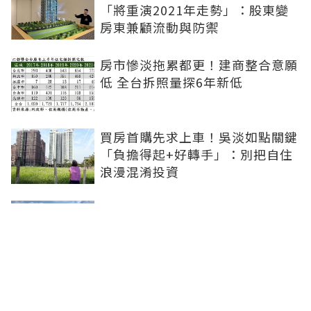
「將重演2021年走勢」：股東變
房東兼顧流動與防禦
房市慘淡拖累都更！建商整合意願
低 全台拆照量探6年新低
買房首購先求上車！吳淡如點關鍵
「負擔得起+好轉手」：別把自住
浪漫混淆投資
青安3.0扶植小資婚育...市場明顯
分流！張旭嵐：1200-1800萬的兩
房、小三房會是主力
追買炒作重劃區恐被套牢！房市等
不到全面崩盤 但「對的房子」能