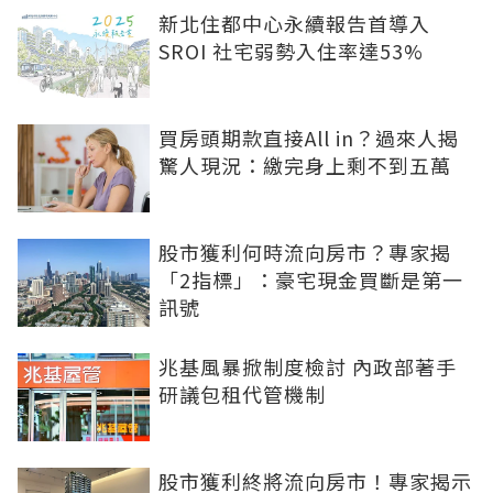
新北住都中心永續報告首導入
SROI 社宅弱勢入住率達53%
買房頭期款直接All in？過來人揭
驚人現況：繳完身上剩不到五萬
股市獲利何時流向房市？專家揭
「2指標」：豪宅現金買斷是第一
訊號
兆基風暴掀制度檢討 內政部著手
研議包租代管機制
股市獲利終將流向房市！專家揭示