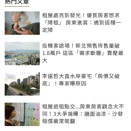
熱門文章
租屋處亮到發光！優質房客想求
「降租」 房東激賞：遇到這種一
定降
投機客退場！新北預售待售量破
1.8萬戶 這區「需求斷層」賣壓最
大
李遠哲大直水岸豪宅「房價又破
底」！專家曝原因
租屋退租點交...房東房客觀念大不
同！3大爭端曝：牆面油漆、沙發
賠償最常鬧翻