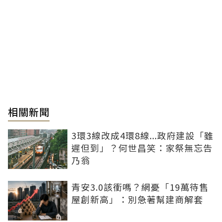
相關新聞
3環3線改成4環8線...政府建設「雖
遲但到」？何世昌笑：家祭無忘告
乃翁
青安3.0該衝嗎？網憂「19萬待售
屋創新高」：別急著幫建商解套