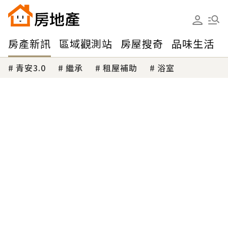
房產新訊
區域觀測站
房屋搜奇
品味生活
青安3.0
繼承
租屋補助
浴室