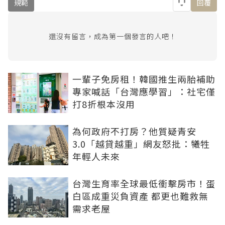
規範
回覆
還沒有留言，成為第一個發言的人吧！
一輩子免房租！韓國推生兩胎補助
專家喊話「台灣應學習」：社宅僅
打8折根本沒用
為何政府不打房？他質疑青安
3.0「越貸越重」網友怒批：犧牲
年輕人未來
台灣生育率全球最低衝擊房市！蛋
白區成重災負資產 都更也難救無
需求老屋