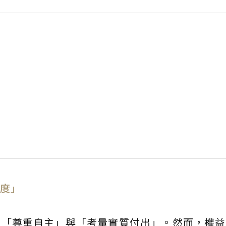
度」
向「尊重自主」與「考量實質付出」。然而，權益