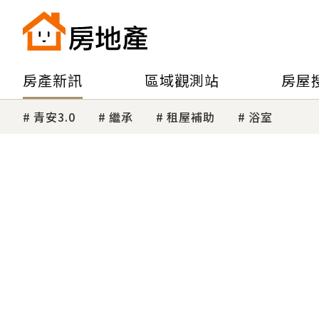
房產新訊
區域觀測站
房屋
青安3.0
繼承
租屋補助
浴室