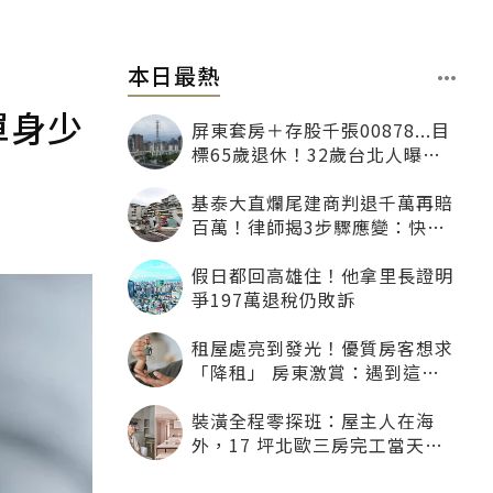
本日最熱
單身少
屏東套房＋存股千張00878...目
標65歲退休！32歲台北人曝：
現在已有243張
基泰大直爛尾建商判退千萬再賠
百萬！律師揭3步驟應變：快通
知銀行止付搶救自備款
假日都回高雄住！他拿里長證明
爭197萬退稅仍敗訴
租屋處亮到發光！優質房客想求
「降租」 房東激賞：遇到這種
一定降
裝潢全程零探班：屋主人在海
外，17 坪北歐三房完工當天才
「開箱」