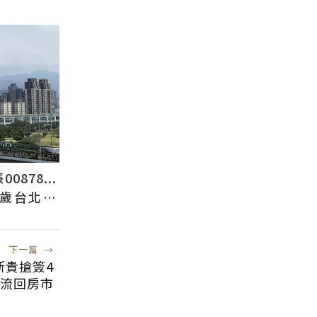
878...
2歲台北人
下一篇
→
新貴搶簽4
究流回房市