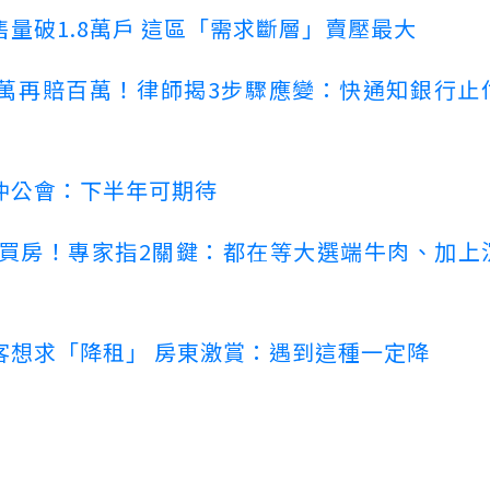
量破1.8萬戶 這區「需求斷層」賣壓最大
萬再賠百萬！律師揭3步驟應變：快通知銀行止
仲公會：下半年可期待
場買房！專家指2關鍵：都在等大選端牛肉、加上
客想求「降租」 房東激賞：遇到這種一定降