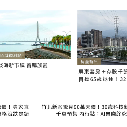
區域觀測站
房產新訊
淡海新市鎮 首購族愛
屏東套房＋存股千張00
目標65歲退休！3
曝：現在已有243張
降價！專家直
竹北新案驚見90萬天價！30歲科技
價格沒跌是錯
千萬預售 內行點：AI暴賺終