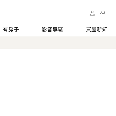
有房子
影音專區
買屋新知