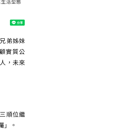
庭生活型態
兄弟姊妹
顧實質公
人，未來
三順位繼
囑」。