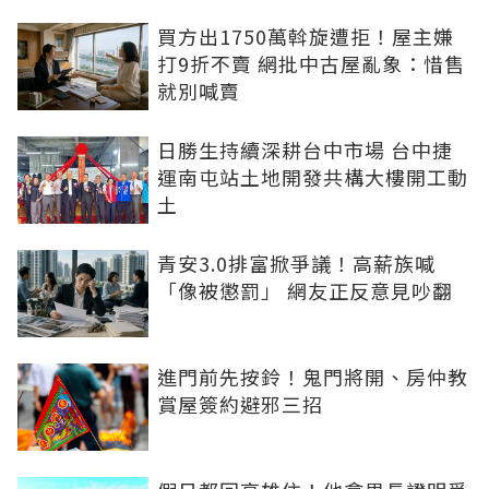
買方出1750萬斡旋遭拒！屋主嫌
打9折不賣 網批中古屋亂象：惜售
就別喊賣
日勝生持續深耕台中市場 台中捷
運南屯站土地開發共構大樓開工動
土
青安3.0排富掀爭議！高薪族喊
「像被懲罰」 網友正反意見吵翻
進門前先按鈴！鬼門將開、房仲教
賞屋簽約避邪三招