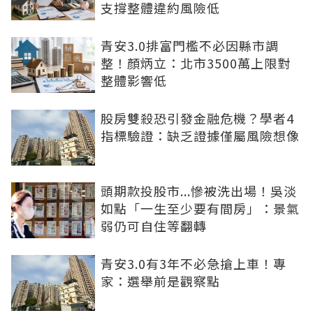
支撐整體違約風險低
青安3.0排富門檻不必因縣市調
整！顏炳立：北市3500萬上限對
整體影響低
股房雙殺恐引發金融危機？學者4
指標驗證：缺乏證據僅屬風險想像
頭期款投股市...慘被洗出場！吳淡
如點「一生至少要有間房」：景氣
弱仍可自住等翻轉
青安3.0有3年不必急搶上車！專
家：選舉前是觀察點