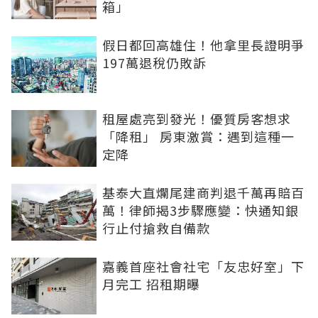
箱」
假日都回高雄住！他拿里長證明爭
197萬退稅仍敗訴
租屋處亮到發光！優質房客想求
「降租」 房東激賞：遇到這種一
定降
基泰大直爛尾建商判退千萬再賠百
萬！律師揭3步驟應變：快通知銀
行止付搶救自備款
嘉義首座社會社宅「友忠好室」下
月完工 招租期曝