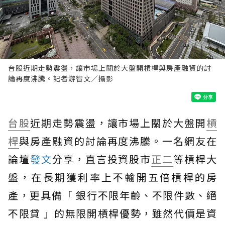
台股近期走勢震盪，讓市場上關於大盤開槓桿與房產融資的討
論再度沸騰。記者游智文／攝影
台股
近期走勢震盪，讓市場上關於大盤開
槓
桿
與房產融資的討論再度沸騰。一名網友在
論壇
發文
分享，直言投資股市
正二
等槓桿大
盤，在長期獲利率上不輸開五倍槓桿的房
產，更具備「 銀行不限年齡、不限件數、絕
不限貸 」的無限開槓桿優勢，雖然代價是資