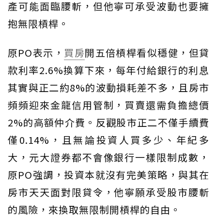
產可能面臨腰斬，但他寧可承受波動也要擁
抱無限槓桿。
原PO表示，
買房
開五倍槓桿看似穩健，但貸
款利率2.6%換算下來，每年付給銀行的利息
其實與正二約8%的波動損耗差不多，且房市
頻頻迎來金龍信用管制，買賣還需負擔總價
2%的高額仲介費。反觀股市正二不僅手續費
僅0.14%，且無論投資人買多少、年紀多
大，元大證券都不會像銀行一樣限制成數，
原PO強調，投資本就沒有完美策略，與其在
房市天天面對限貸令，他寧願承受股市腰斬
的風險，來換取無限制開槓桿的自由。