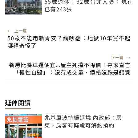
65歲退休！32歲台北人曝：現在
已有243張
←
上一篇
50歲不能用新青安？網吵翻：地獄10年買不起
哪裡奇怪了
下一篇
→
養房比養車還便宜...屋主死撐不降價！專家直言
「慢性自殺」：沒有成交量、價格沒跌是錯覺
延伸閱讀
兆基風波持續延燒 內政部：房
東、房客有疑慮可解約換約