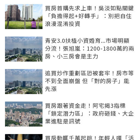
買房首購先求上車！吳淡如點關鍵
「負擔得起+好轉手」：別把自住
浪漫混淆投資
青安3.0扶植小資婚育...市場明顯
分流！張旭嵐：1200-1800萬的兩
房、小三房會是主力
追買炒作重劃區恐被套牢！房市等
不到全面崩盤 但「對的房子」能
先漲
買房跟著資金走！阿宅揭3指標
「鎖定潛力區」：政府砸錢、大企
業進駐是訊號
買房動輒千萬起跳！年輕人嘆「活