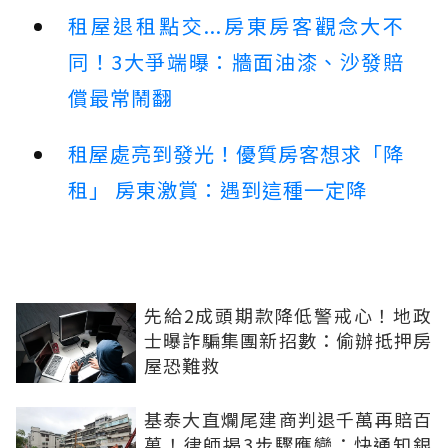
租屋退租點交...房東房客觀念大不
同！3大爭端曝：牆面油漆、沙發賠
償最常鬧翻
租屋處亮到發光！優質房客想求「降
租」 房東激賞：遇到這種一定降
先給2成頭期款降低警戒心！地政
士曝詐騙集團新招數：偷辦抵押房
屋恐難救
基泰大直爛尾建商判退千萬再賠百
萬！律師揭3步驟應變：快通知銀