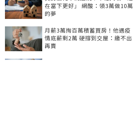
在當下更好」 網酸：領3萬做10萬
的夢
月薪3萬掏百萬積蓄買房！他遇疫
情底薪剩2萬 硬撐到交屋：繳不出
再賣
8成民眾再等1年才願進場買房！專
家指2關鍵：都在等大選端牛肉、
加上沉迷股市
0積蓄被迫買房！北漂族砸100萬
搶買A7預售破7字頭 網驚：割韭
菜？