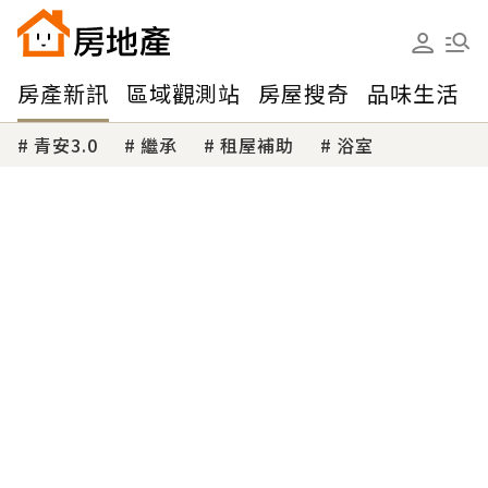
房產新訊
區域觀測站
房屋搜奇
品味生活
青安3.0
繼承
租屋補助
浴室