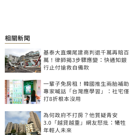
相關新聞
基泰大直爛尾建商判退千萬再賠百
萬！律師揭3步驟應變：快通知銀
行止付搶救自備款
一輩子免房租！韓國推生兩胎補助
專家喊話「台灣應學習」：社宅僅
打8折根本沒用
為何政府不打房？他質疑青安
3.0「越貸越重」網友怒批：犧牲
年輕人未來