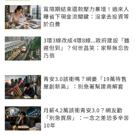
寬限期結束還款壓力暴增！過來人
曝省下現金流關鍵：沒拿去投資等
於白費
3環3線改成4環8線...政府建設「雖
遲但到」？何世昌笑：家祭無忘告
乃翁
青安3.0該衝嗎？網憂「19萬待售
屋創新高」：別急著幫建商解套
月薪4.2萬該衝青安3.0？網友勸
「別急買房」：一念之差恐多辛苦
10年