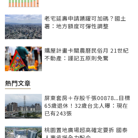
老宅延壽申請踴躍可加碼？國土
署：地方額度可彈性調整
購屋計畫卡關農曆民俗月 21世紀
不動產：謹記五原則免驚
熱門文章
屏東套房＋存股千張00878...目標
65歲退休！32歲台北人曝：現在
已有243張
桃園置地廣場超高確定要拆 國泰
人壽承諾全力配合