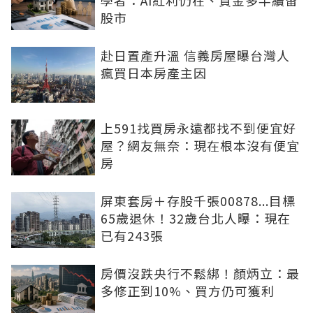
學者：AI紅利仍在、資金多半續留
股市
赴日置產升溫 信義房屋曝台灣人
瘋買日本房產主因
上591找買房永遠都找不到便宜好
屋？網友無奈：現在根本沒有便宜
房
屏東套房＋存股千張00878...目標
65歲退休！32歲台北人曝：現在
已有243張
房價沒跌央行不鬆綁！顏炳立：最
多修正到10%、買方仍可獲利