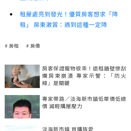
租屋處亮到發光！優質房客想求「降
租」 房東激賞：遇到這種一定降
房租
房價
房客保證寵物很乖！退租牆壁慘刮
爛房東崩潰 專家示警：「防火
線」是關鍵
專家帶路／淡海新市鎮低單價低總
價 減輕購屋壓力
淡海新市鎮 首購族愛