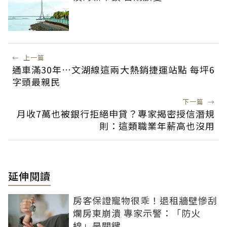
←
上一篇
通車滿30年…文湖線這兩大熱銷捷運站點 每坪6
字頭最親民
下一篇
→
月收7萬也被銀行拒絕申貸？專家揭密授信潛規
則：這類職業年薪高也沒用
延伸閱讀
房客保證寵物很乖！退租牆壁慘刮
爛房東崩潰 專家示警：「防火
線」是關鍵