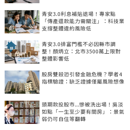
青安3.0利息補貼退場！專家點
「傳產還款能力需關注」：科技業
支撐整體違約風險低
青安3.0排富門檻不必因縣市調
整！顏炳立：北市3500萬上限對
整體影響低
股房雙殺恐引發金融危機？學者4
指標驗證：缺乏證據僅屬風險想像
頭期款投股市...慘被洗出場！吳淡
如點「一生至少要有間房」：景氣
弱仍可自住等翻轉