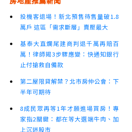
房地產推薦新聞
投機客退場！新北預售待售量破1.8
萬戶 這區「需求斷層」賣壓最大
基泰大直爛尾建商判退千萬再賠百
萬！律師揭3步驟應變：快通知銀行
止付搶救自備款
第二屋限貸解禁？北市房仲公會：下
半年可期待
8成民眾再等1年才願進場買房！專
家指2關鍵：都在等大選端牛肉、加
上沉迷股市