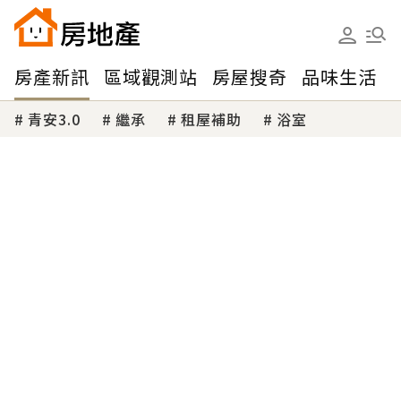
房產新訊
區域觀測站
房屋搜奇
品味生活
青安3.0
繼承
租屋補助
浴室