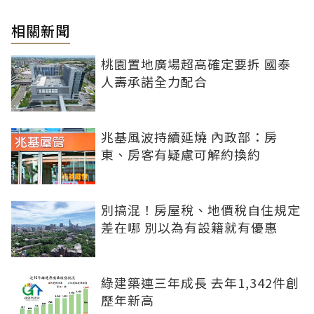
相關新聞
桃園置地廣場超高確定要拆 國泰
人壽承諾全力配合
兆基風波持續延燒 內政部：房
東、房客有疑慮可解約換約
別搞混！房屋稅、地價稅自住規定
差在哪 別以為有設籍就有優惠
綠建築連三年成長 去年1,342件創
歷年新高