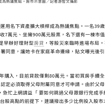
成為熱議焦點。房市示意圖／記者游智文攝影
運用名下資產擴大槓桿成為熱議焦點。一名39
收7萬元、坐擁900萬元股票，名下還有一棟市
算提早辦好理財型
房貸
，等股災來臨時進場布局。
簽署同意，讓她卡在家庭革命邊緣，貼文曝光後引
9年購入，目前貸款僅剩80萬元。當初買房手續
卻認定必須取得父母附屬同意才可申請。由於父母
，急忙上網請益「 要如何跳過父母跟銀行完成手
台股高點的前提下，建議撥出多少比例投入股市