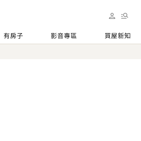
有房子
影音專區
買屋新知