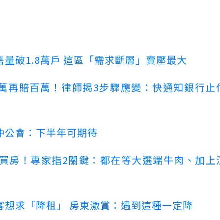
量破1.8萬戶 這區「需求斷層」賣壓最大
萬再賠百萬！律師揭3步驟應變：快通知銀行止
仲公會：下半年可期待
場買房！專家指2關鍵：都在等大選端牛肉、加上
客想求「降租」 房東激賞：遇到這種一定降