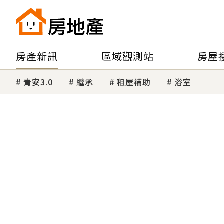
房產新訊
區域觀測站
房屋
青安3.0
繼承
租屋補助
浴室