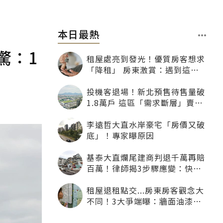
本日最熱
驚：1
租屋處亮到發光！優質房客想求
「降租」 房東激賞：遇到這種
一定降
投機客退場！新北預售待售量破
1.8萬戶 這區「需求斷層」賣壓
最大
李遠哲大直水岸豪宅「房價又破
底」！專家曝原因
基泰大直爛尾建商判退千萬再賠
百萬！律師揭3步驟應變：快通
知銀行止付搶救自備款
租屋退租點交...房東房客觀念大
不同！3大爭端曝：牆面油漆、
沙發賠償最常鬧翻