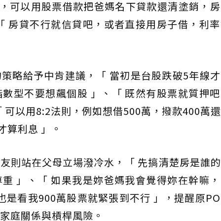
萬，可以用股票借款把爸媽名下貸款還清塗銷，
「 房貸不行就信貸吧，或者直接用房子借，利
策略給予中肯建議，「 當初是台股跌破5年線
數型不要想飆個股 」、「 既然有股票就質押
可以用8:2法則，例如想借500萬，撥款400萬
才算利息 」。
友則站在父母立場潑冷水，「 先搞清楚房是誰
重 」、「 如果我是妳爸媽我會覺得妳在幹嘛
也是看我900萬股票就緊張到不行 」，提醒原P
家庭關係與槓桿風險。