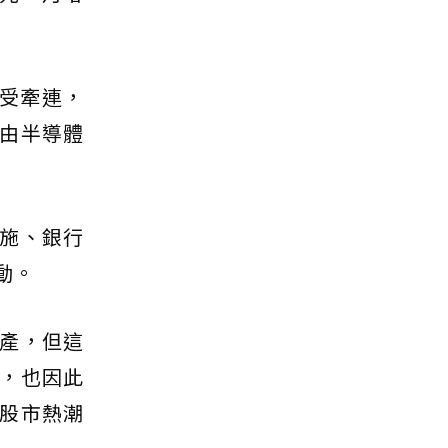
受牽連，
股由半導體
施、銀行
動。
產，但這
，也因此
股市熱潮