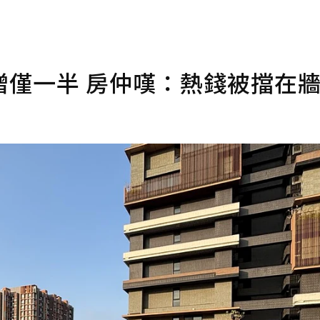
增僅一半 房仲嘆：熱錢被擋在