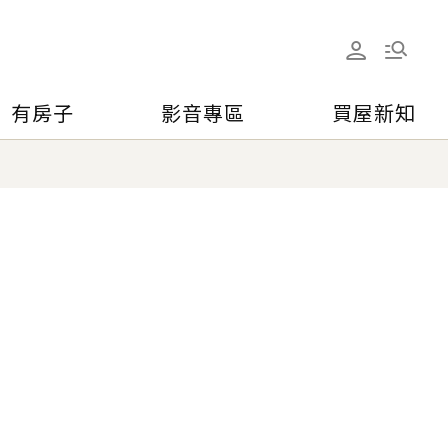
有房子
影音專區
買屋新知