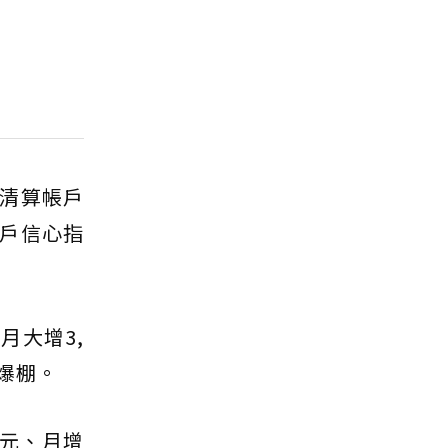
清算帳戶
戶信心指
月大增3,
心爆棚。
億元、月增