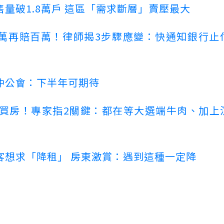
量破1.8萬戶 這區「需求斷層」賣壓最大
萬再賠百萬！律師揭3步驟應變：快通知銀行止
仲公會：下半年可期待
場買房！專家指2關鍵：都在等大選端牛肉、加上
客想求「降租」 房東激賞：遇到這種一定降