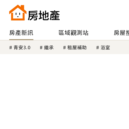
房產新訊
區域觀測站
房屋
青安3.0
繼承
租屋補助
浴室