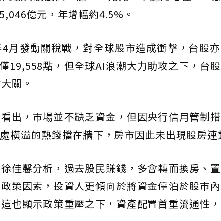
,046億元，年增幅約4.5%。
年4月發動關稅戰，對全球股市造成衝擊，台股亦
僅19,558點，但全球AI浪潮大力助攻之下，台
點大關。
可看出，市場並不缺乏資金，但因央行信用管制措
處橫溢的熱錢擋在牆下，房市因此未出現股房連
監徐佳馨分析，過去股民賺錢，多會轉而換房、置
因政策因素，投資人更傾向於將資金停泊於股市內
而這也顯示政策重壓之下，資產配置首重流通性，