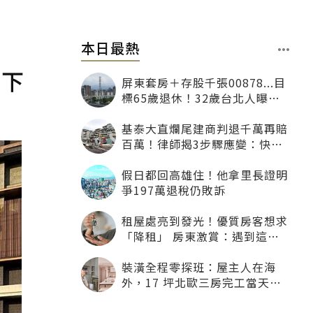
本日最熱
牆下
屏東套房＋存股千張00878...目
標65歲退休！32歲台北人曝：
現在已有243張
基泰大直爛尾建商判退千萬再賠
百萬！律師揭3步驟應變：快通
知銀行止付搶救自備款
假日都回高雄住！他拿里長證明
爭197萬退稅仍敗訴
租屋處亮到發光！優質房客想求
「降租」 房東激賞：遇到這種
一定降
裝潢全程零探班：屋主人在海
外，17 坪北歐三房完工當天才
「開箱」