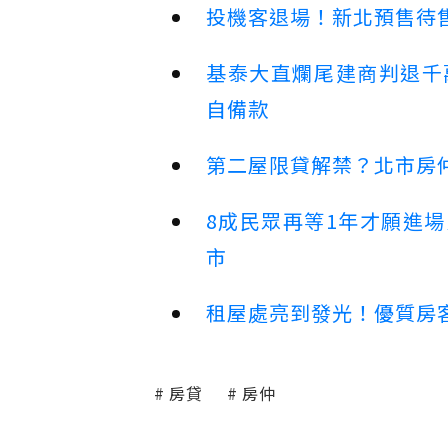
投機客退場！新北預售待售
基泰大直爛尾建商判退千
自備款
第二屋限貸解禁？北市房
8成民眾再等1年才願進
市
租屋處亮到發光！優質房
房貸
房仲