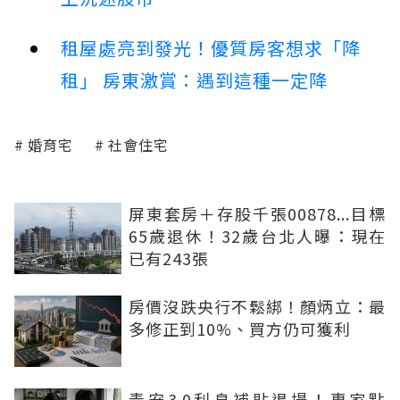
租屋處亮到發光！優質房客想求「降
租」 房東激賞：遇到這種一定降
婚育宅
社會住宅
屏東套房＋存股千張00878...目標
65歲退休！32歲台北人曝：現在
已有243張
房價沒跌央行不鬆綁！顏炳立：最
多修正到10%、買方仍可獲利
青安3.0利息補貼退場！專家點