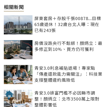
相關新聞
屏東套房＋存股千張00878...目標
65歲退休！32歲台北人曝：現在
已有243張
房價沒跌央行不鬆綁！顏炳立：最
多修正到10%、買方仍可獲利
青安3.0利息補貼退場！專家點
「傳產還款能力需關注」：科技業
支撐整體違約風險低
青安3.0排富門檻不必因縣市調
整！顏炳立：北市3500萬上限對
整體影響低