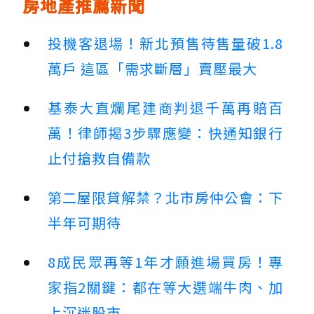
房地產推薦新聞
投機客退場！新北預售待售量破1.8
萬戶 這區「需求斷層」賣壓最大
基泰大直爛尾建商判退千萬再賠百
萬！律師揭3步驟應變：快通知銀行
止付搶救自備款
第二屋限貸解禁？北市房仲公會：下
半年可期待
8成民眾再等1年才願進場買房！專
家指2關鍵：都在等大選端牛肉、加
上沉迷股市