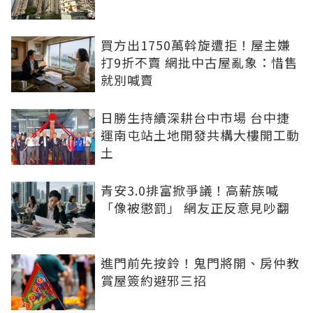
買方出1750萬斡旋遭拒！屋主嫌
打9折不賣 網批中古屋亂象：惜售
就別喊賣
日勝生持續深耕台中市場 台中捷
運南屯站土地開發共構大樓開工動
土
青安3.0排富掀爭議！高薪族喊
「像被懲罰」 網友正反意見吵翻
進門前先按鈴！鬼門將開、房仲教
賞屋簽約避邪三招