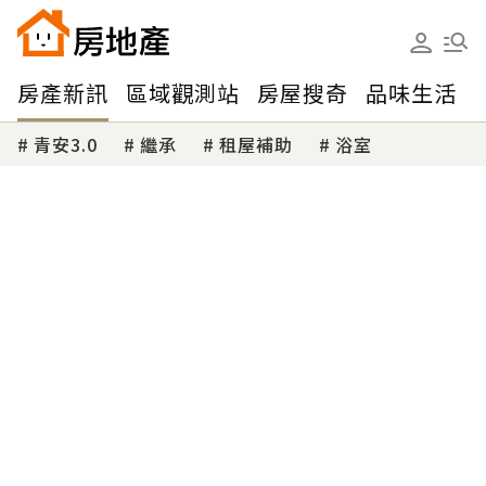
房產新訊
區域觀測站
房屋搜奇
品味生活
青安3.0
繼承
租屋補助
浴室