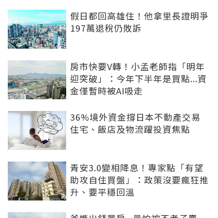
假日都回高雄住！他拿里長證明爭
197萬退稅仍敗訴
房市快要V轉！小孟老師指「明年
迎突破」：今年下半年是買點...資
金僅暫時被AI吸走
36%境外資金撐日本不動產交易
住宅、飯店及物流躍投資焦點
青安3.0變相降息！專家點「有望
助攻自住買盤」：政策沒要瘋狂推
升、要平穩回溫
爸媽出錢買房...最怕被不孝子賣