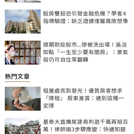
股房雙殺恐引發金融危機？學者4
指標驗證：缺乏證據僅屬風險想像
頭期款投股市...慘被洗出場！吳淡
如點「一生至少要有間房」：景氣
弱仍可自住等翻轉
熱門文章
租屋處亮到發光！優質房客想求
「降租」 房東激賞：遇到這種一
定降
基泰大直爛尾建商判退千萬再賠百
萬！律師揭3步驟應變：快通知銀