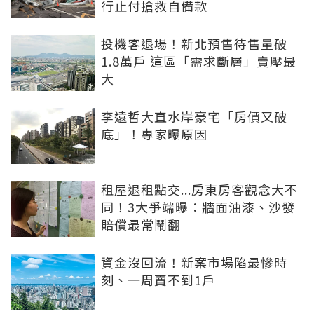
行止付搶救自備款
投機客退場！新北預售待售量破
1.8萬戶 這區「需求斷層」賣壓最
大
李遠哲大直水岸豪宅「房價又破
底」！專家曝原因
租屋退租點交...房東房客觀念大不
同！3大爭端曝：牆面油漆、沙發
賠償最常鬧翻
資金沒回流！新案市場陷最慘時
刻、一周賣不到1戶