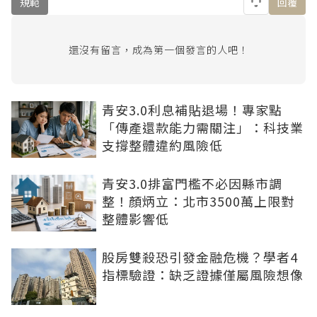
規範
回覆
還沒有留言，成為第一個發言的人吧！
青安3.0利息補貼退場！專家點
「傳產還款能力需關注」：科技業
支撐整體違約風險低
青安3.0排富門檻不必因縣市調
整！顏炳立：北市3500萬上限對
整體影響低
股房雙殺恐引發金融危機？學者4
指標驗證：缺乏證據僅屬風險想像