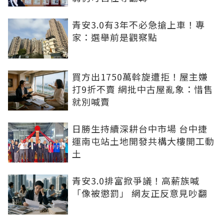
青安3.0有3年不必急搶上車！專
家：選舉前是觀察點
買方出1750萬斡旋遭拒！屋主嫌
打9折不賣 網批中古屋亂象：惜售
就別喊賣
日勝生持續深耕台中市場 台中捷
運南屯站土地開發共構大樓開工動
土
青安3.0排富掀爭議！高薪族喊
「像被懲罰」 網友正反意見吵翻