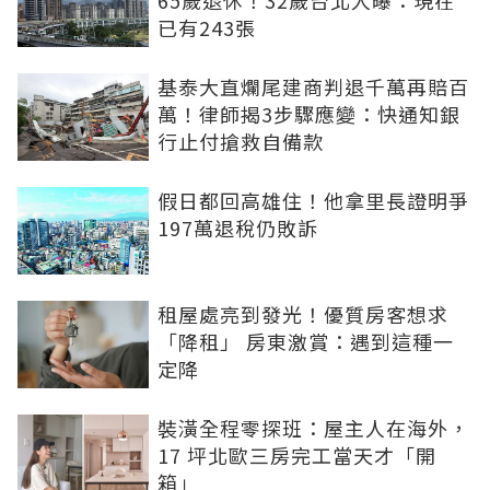
已有243張
基泰大直爛尾建商判退千萬再賠百
萬！律師揭3步驟應變：快通知銀
行止付搶救自備款
假日都回高雄住！他拿里長證明爭
197萬退稅仍敗訴
租屋處亮到發光！優質房客想求
「降租」 房東激賞：遇到這種一
定降
裝潢全程零探班：屋主人在海外，
17 坪北歐三房完工當天才「開
箱」