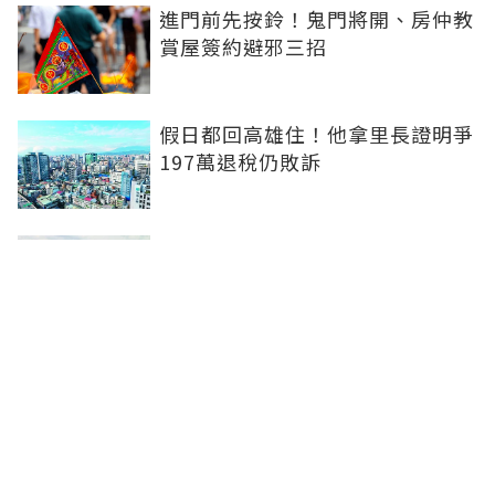
進門前先按鈴！鬼門將開、房仲教
賞屋簽約避邪三招
假日都回高雄住！他拿里長證明爭
197萬退稅仍敗訴
房市快要V轉！小孟老師指「明年
迎突破」：今年下半年是買點...資
金僅暫時被AI吸走
36%境外資金撐日本不動產交易
住宅、飯店及物流躍投資焦點