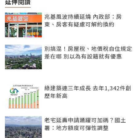
延伸閱讀
兆基風波持續延燒 內政部：房
東、房客有疑慮可解約換約
別搞混！房屋稅、地價稅自住規定
差在哪 別以為有設籍就有優惠
綠建築連三年成長 去年1,342件創
歷年新高
老宅延壽申請踴躍可加碼？國土
署：地方額度可彈性調整