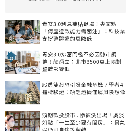
青安3.0利息補貼退場！專家點
「傳產還款能力需關注」：科技業
支撐整體違約風險低
青安3.0排富門檻不必因縣市調
整！顏炳立：北市3500萬上限對
整體影響低
股房雙殺恐引發金融危機？學者4
指標驗證：缺乏證據僅屬風險想像
頭期款投股市...慘被洗出場！吳淡
如點「一生至少要有間房」：景氣
弱仍可自住等翻轉