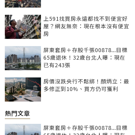
上591找買房永遠都找不到便宜好
屋？網友無奈：現在根本沒有便宜
房
屏東套房＋存股千張00878...目標
65歲退休！32歲台北人曝：現在
已有243張
房價沒跌央行不鬆綁！顏炳立：最
多修正到10%、買方仍可獲利
熱門文章
屏東套房＋存股千張00878...目標
65歲退休！32歲台北人曝：現在