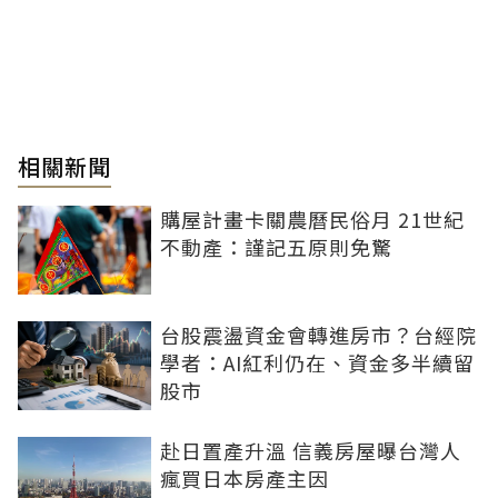
相關新聞
購屋計畫卡關農曆民俗月 21世紀
不動產：謹記五原則免驚
台股震盪資金會轉進房市？台經院
學者：AI紅利仍在、資金多半續留
股市
赴日置產升溫 信義房屋曝台灣人
瘋買日本房產主因