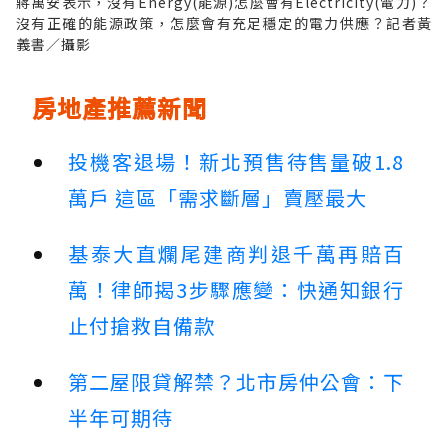
蔣萬安表示，沒有Energy(能源)怎麼會有Electricity(電力)？
沒有正確的能源政策，怎麼會有充足穩定的電力供應？記者黃
義書／攝影
房地產推薦新聞
投機客退場！新北預售待售量破1.8
萬戶 這區「需求斷層」賣壓最大
基泰大直爛尾建商判退千萬再賠百
萬！律師揭3步驟應變：快通知銀行
止付搶救自備款
第二屋限貸解禁？北市房仲公會：下
半年可期待