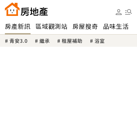
房產新訊
區域觀測站
房屋搜奇
品味生活
青安3.0
繼承
租屋補助
浴室