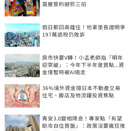
賞屋簽約避邪三招
假日都回高雄住！他拿里長證明爭
197萬退稅仍敗訴
房市快要V轉！小孟老師指「明年
迎突破」：今年下半年是買點...資
金僅暫時被AI吸走
36%境外資金撐日本不動產交易
住宅、飯店及物流躍投資焦點
青安3.0變相降息！專家點「有望
助攻自住買盤」：政策沒要瘋狂推