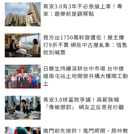
青安3.0有3年不必急搶上車！專
家：選舉前是觀察點
買方出1750萬斡旋遭拒！屋主嫌
打9折不賣 網批中古屋亂象：惜售
就別喊賣
日勝生持續深耕台中市場 台中捷
運南屯站土地開發共構大樓開工動
土
青安3.0排富掀爭議！高薪族喊
「像被懲罰」 網友正反意見吵翻
進門前先按鈴！鬼門將開、房仲教