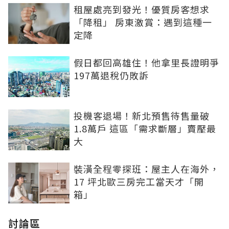
租屋處亮到發光！優質房客想求
「降租」 房東激賞：遇到這種一
定降
假日都回高雄住！他拿里長證明爭
197萬退稅仍敗訴
投機客退場！新北預售待售量破
1.8萬戶 這區「需求斷層」賣壓最
大
裝潢全程零探班：屋主人在海外，
17 坪北歐三房完工當天才「開
箱」
討論區