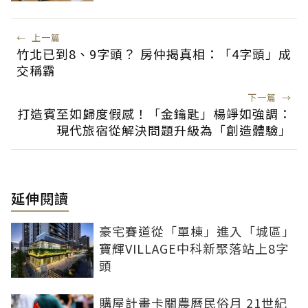
←
上一篇
竹北已到8、9字頭？ 房仲揭真相：「4字頭」成
交稱霸
下一篇
→
打造賓至如歸度假感！「金鑰匙」楊竫如強調：
現代旅宿從解決問題升級為「創造體驗」
延伸閱讀
豪宅賽道從「單棟」進入「城區」
寶輝VILLAGE中科新聚落站上8字
頭
購屋計畫卡關農曆民俗月 21世紀