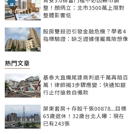
青安3.0排富門檻不必因縣市調
整！顏炳立：北市3500萬上限對
整體影響低
股房雙殺恐引發金融危機？學者4
指標驗證：缺乏證據僅屬風險想像
熱門文章
基泰大直爛尾建商判退千萬再賠百
萬！律師揭3步驟應變：快通知銀
行止付搶救自備款
屏東套房＋存股千張00878...目標
65歲退休！32歲台北人曝：現在
已有243張