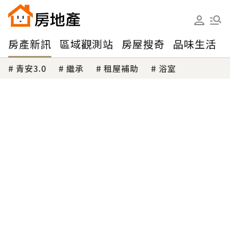
房產新訊
區域觀測站
房屋搜奇
品味生活
青安3.0
繼承
租屋補助
浴室