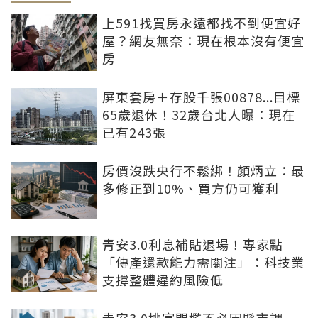
上591找買房永遠都找不到便宜好
屋？網友無奈：現在根本沒有便宜
房
屏東套房＋存股千張00878...目標
65歲退休！32歲台北人曝：現在
已有243張
房價沒跌央行不鬆綁！顏炳立：最
多修正到10%、買方仍可獲利
青安3.0利息補貼退場！專家點
「傳產還款能力需關注」：科技業
支撐整體違約風險低