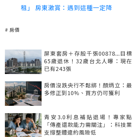
租」 房東激賞：遇到這種一定降
房價
屏東套房＋存股千張00878...目標
65歲退休！32歲台北人曝：現在
已有243張
房價沒跌央行不鬆綁！顏炳立：最
多修正到10%、買方仍可獲利
青安3.0利息補貼退場！專家點
「傳產還款能力需關注」：科技業
支撐整體違約風險低