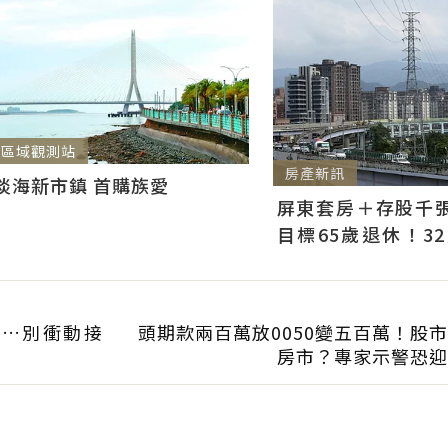
區域觀測站
房產新訊
淡海新市鎮 首購族愛
屏東套房＋存股千張00
目標65歲退休！3
曝：現在已有243張
價…別衝動接
頭期款兩百萬放0050變五百萬！股
房市？專家示警恐迎