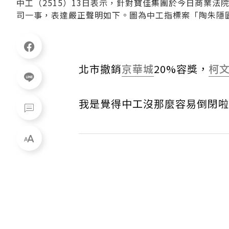
中工（2515）13日表示，針對寶佳集團於今日商業
司一事，表達嚴正聲明如下。圖為中工指標案「陶朱隱
北市撤銷
京華城
20%容獎，
柯
我是覺得中工沒那麼容易倒閉啦