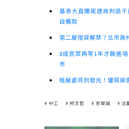
基泰大直爛尾建商判退千
自備款
第二屋限貸解禁？北市房
8成民眾再等1年才願進
市
租屋處亮到發光！優質房
中工
柯文哲
京華城
沈