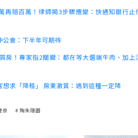
萬再賠百萬！律師揭3步驟應變：快通知銀行止
仲公會：下半年可期待
場買房！專家指2關鍵：都在等大選端牛肉、加上
客想求「降租」 房東激賞：遇到這種一定降
慶京
陶朱隱園