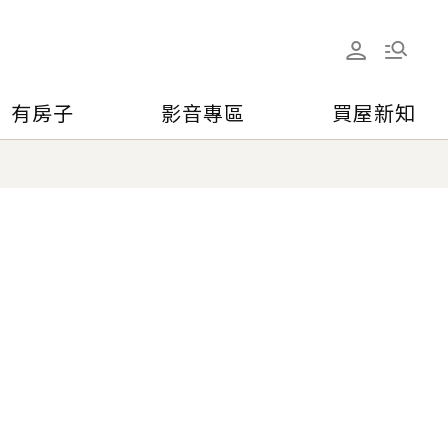
有房子
影音專區
買屋新知