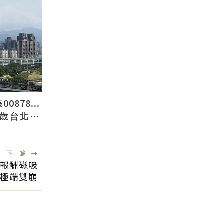
878...
2歲台北人
下一篇
→
市報酬磁吸
極端雙崩