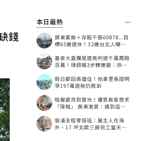
本日最熱
缺錢
屏東套房＋存股千張00878...目
標65歲退休！32歲台北人曝：
現在已有243張
基泰大直爛尾建商判退千萬再賠
百萬！律師揭3步驟應變：快通
知銀行止付搶救自備款
假日都回高雄住！他拿里長證明
爭197萬退稅仍敗訴
租屋處亮到發光！優質房客想求
「降租」 房東激賞：遇到這種
一定降
裝潢全程零探班：屋主人在海
外，17 坪北歐三房完工當天才
「開箱」