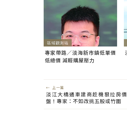
區域觀測站
專家帶路／淡海新市鎮低單價
低總價 減輕購屋壓力
←
上一篇
淡江大橋通車建商趁機狠拉房
盤！專家：不如改挑五股或竹圍