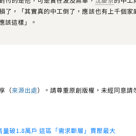
對付的是他，可是實在波及無辜，
沈慶京
的中工
損了，「其實真的中工倒了，應該也有上千個家
應該這樣」。
享（
來源出處
）。請尊重原創版權，未經同意請
量破1.8萬戶 這區「需求斷層」賣壓最大