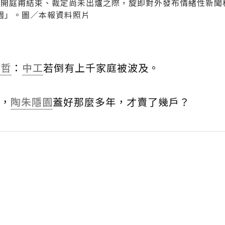
法院開庭甫結束、裁定尚未出爐之際，旋即對外發布情緒性新聞
園」。圖／本報資料照片
文哲
：
中工
若倒有上千家庭被波及。
，
陶朱隱園
蓋好那麼多年，才賣了幾戶？