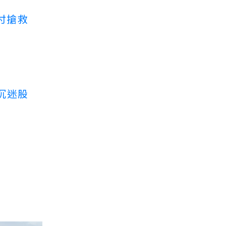
付搶救
沉迷股