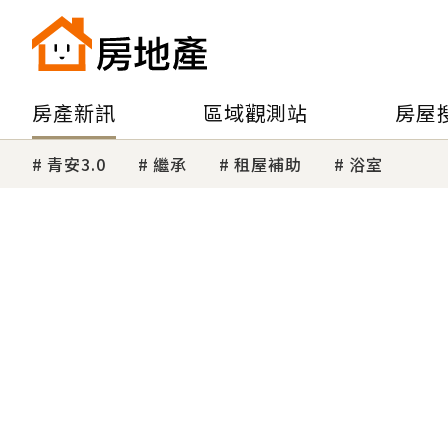
房產新訊
區域觀測站
房屋
青安3.0
繼承
租屋補助
浴室