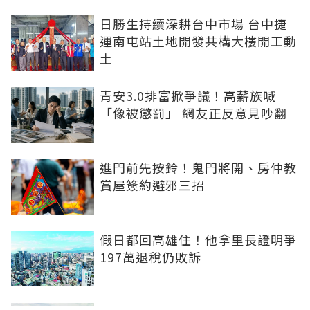
日勝生持續深耕台中市場 台中捷
運南屯站土地開發共構大樓開工動
土
青安3.0排富掀爭議！高薪族喊
「像被懲罰」 網友正反意見吵翻
進門前先按鈴！鬼門將開、房仲教
賞屋簽約避邪三招
假日都回高雄住！他拿里長證明爭
197萬退稅仍敗訴