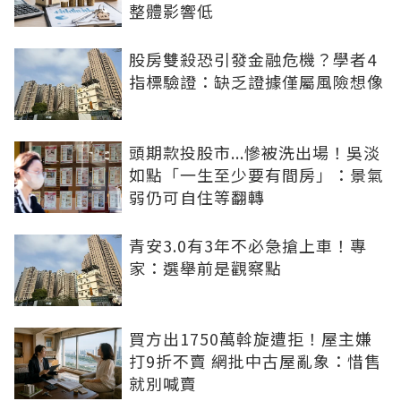
整體影響低
股房雙殺恐引發金融危機？學者4
指標驗證：缺乏證據僅屬風險想像
頭期款投股市...慘被洗出場！吳淡
如點「一生至少要有間房」：景氣
弱仍可自住等翻轉
青安3.0有3年不必急搶上車！專
家：選舉前是觀察點
買方出1750萬斡旋遭拒！屋主嫌
打9折不賣 網批中古屋亂象：惜售
就別喊賣