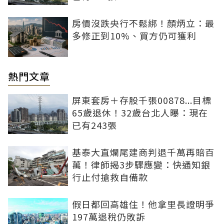
房價沒跌央行不鬆綁！顏炳立：最
多修正到10%、買方仍可獲利
熱門文章
屏東套房＋存股千張00878...目標
65歲退休！32歲台北人曝：現在
已有243張
基泰大直爛尾建商判退千萬再賠百
萬！律師揭3步驟應變：快通知銀
行止付搶救自備款
假日都回高雄住！他拿里長證明爭
197萬退稅仍敗訴