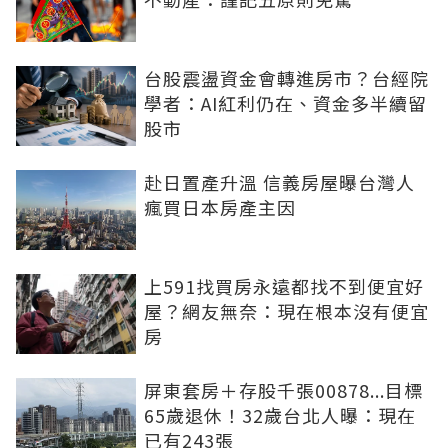
台股震盪資金會轉進房市？台經院
學者：AI紅利仍在、資金多半續留
股市
赴日置產升溫 信義房屋曝台灣人
瘋買日本房產主因
上591找買房永遠都找不到便宜好
屋？網友無奈：現在根本沒有便宜
房
屏東套房＋存股千張00878...目標
65歲退休！32歲台北人曝：現在
已有243張