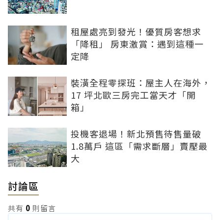
租屋處亮到發光！優質房客想求
「降租」 房東激賞：遇到這種一
定降
裝潢全程零探班：屋主人在海外，
17 坪北歐三房完工當天才「開
箱」
投機客退場！新北預售待售量破
1.8萬戶 這區「需求斷層」賣壓最
大
討論區
共有
0
則留言