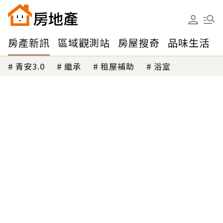
房產新訊
區域觀測站
房屋搜奇
品味生活
青安3.0
繼承
租屋補助
浴室