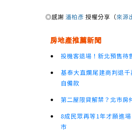
◎感謝
潘柏彥
授權分享（
來源
房地產推薦新聞
投機客退場！新北預售待售
基泰大直爛尾建商判退千
自備款
第二屋限貸解禁？北市房
8成民眾再等1年才願進
市