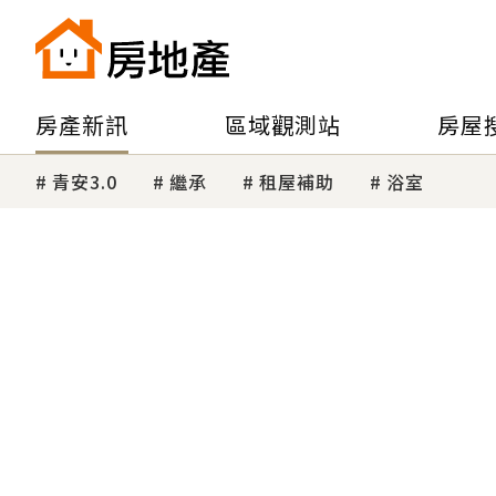
房產新訊
區域觀測站
房屋
青安3.0
繼承
租屋補助
浴室