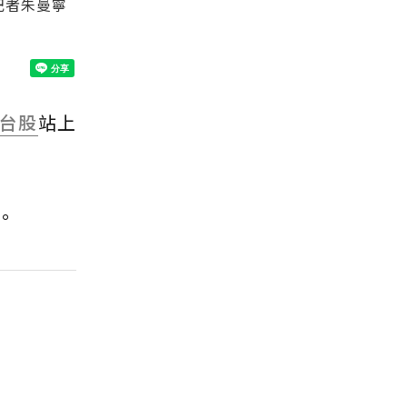
記者朱曼寧
台股
站上
。