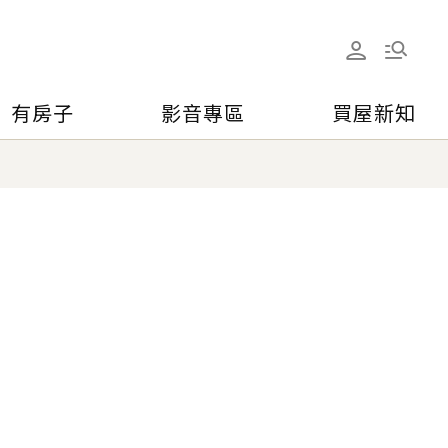
有房子
影音專區
買屋新知