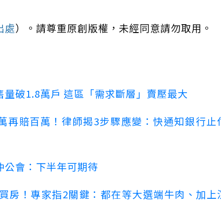
出處
）。請尊重原創版權，未經同意請勿取用。
量破1.8萬戶 這區「需求斷層」賣壓最大
萬再賠百萬！律師揭3步驟應變：快通知銀行止
仲公會：下半年可期待
場買房！專家指2關鍵：都在等大選端牛肉、加上