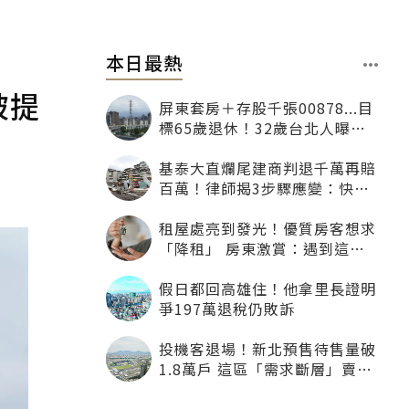
本日最熱
被提
屏東套房＋存股千張00878...目
標65歲退休！32歲台北人曝：
現在已有243張
基泰大直爛尾建商判退千萬再賠
百萬！律師揭3步驟應變：快通
知銀行止付搶救自備款
租屋處亮到發光！優質房客想求
「降租」 房東激賞：遇到這種
一定降
假日都回高雄住！他拿里長證明
爭197萬退稅仍敗訴
投機客退場！新北預售待售量破
1.8萬戶 這區「需求斷層」賣壓
最大