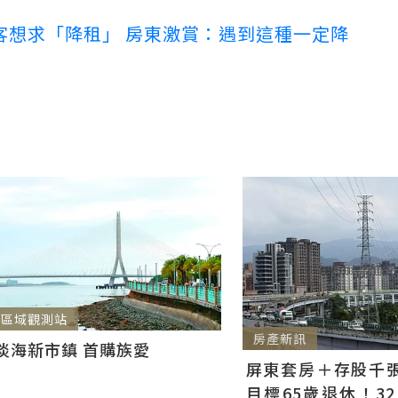
客想求「降租」 房東激賞：遇到這種一定降
區域觀測站
房產新訊
淡海新市鎮 首購族愛
屏東套房＋存股千張00
目標65歲退休！3