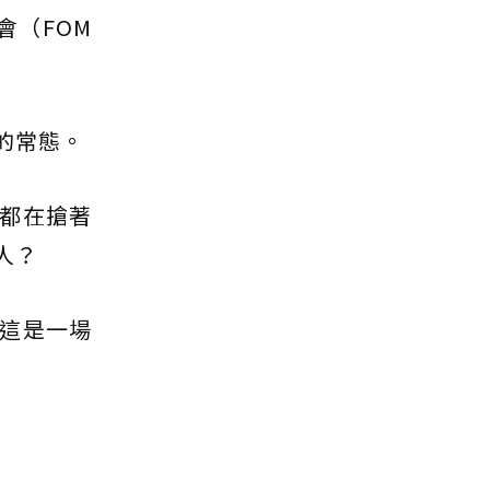
（FOM
的常態。
都在搶著
人？
這是一場