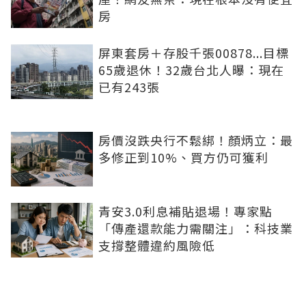
房
屏東套房＋存股千張00878...目標
65歲退休！32歲台北人曝：現在
已有243張
房價沒跌央行不鬆綁！顏炳立：最
多修正到10%、買方仍可獲利
青安3.0利息補貼退場！專家點
「傳產還款能力需關注」：科技業
支撐整體違約風險低