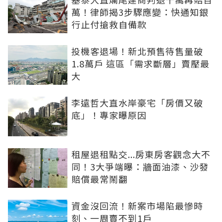
萬！律師揭3步驟應變：快通知銀
行止付搶救自備款
投機客退場！新北預售待售量破
1.8萬戶 這區「需求斷層」賣壓最
大
李遠哲大直水岸豪宅「房價又破
底」！專家曝原因
租屋退租點交...房東房客觀念大不
同！3大爭端曝：牆面油漆、沙發
賠償最常鬧翻
資金沒回流！新案市場陷最慘時
刻、一周賣不到1戶