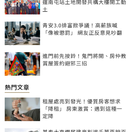
運南屯站土地開發共構大樓開工動
土
青安3.0排富掀爭議！高薪族喊
「像被懲罰」 網友正反意見吵翻
進門前先按鈴！鬼門將開、房仲教
賞屋簽約避邪三招
熱門文章
租屋處亮到發光！優質房客想求
「降租」 房東激賞：遇到這種一
定降
基泰大直爛尾建商判退千萬再賠百