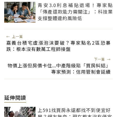
青安3.0利息補貼退場！專家點
「傳產還款能力需關注」：科技業
支撐整體違約風險低
←
上一篇
嘉義台積宅虛漲泡沫要破？專家點名2區恐暴
跌：根本沒有數萬工程師接盤
下一篇
→
物價上漲但房價卡住...中產階級陷「買房糾結」
專家預測：信用管制會延續
延伸閱讀
上591找買房永遠都找不到便宜好
屋？網友無奈：現在根本沒有便宜