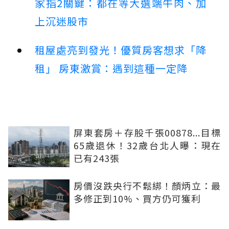
家指2關鍵：都在等大選端牛肉、加
上沉迷股市
租屋處亮到發光！優質房客想求「降
租」 房東激賞：遇到這種一定降
屏東套房＋存股千張00878...目標
65歲退休！32歲台北人曝：現在
已有243張
房價沒跌央行不鬆綁！顏炳立：最
多修正到10%、買方仍可獲利