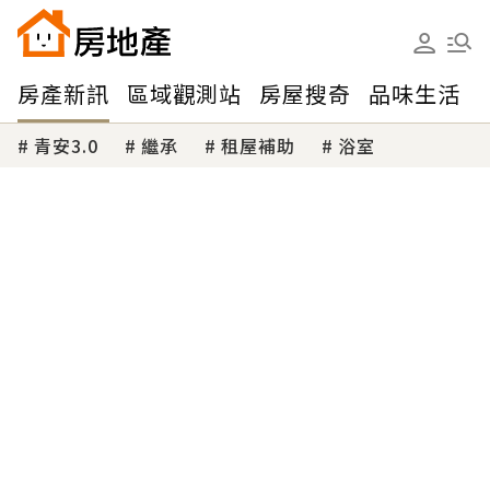
房產新訊
區域觀測站
房屋搜奇
品味生活
青安3.0
繼承
租屋補助
浴室