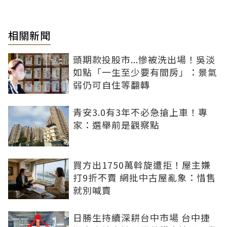
相關新聞
頭期款投股市...慘被洗出場！吳淡
如點「一生至少要有間房」：景氣
弱仍可自住等翻轉
青安3.0有3年不必急搶上車！專
家：選舉前是觀察點
買方出1750萬斡旋遭拒！屋主嫌
打9折不賣 網批中古屋亂象：惜售
就別喊賣
日勝生持續深耕台中市場 台中捷