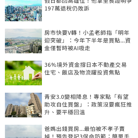
假日都回高雄住！他拿里長證明爭
197萬退稅仍敗訴
房市快要V轉！小孟老師指「明年
迎突破」：今年下半年是買點...資
金僅暫時被AI吸走
36%境外資金撐日本不動產交易
住宅、飯店及物流躍投資焦點
青安3.0變相降息！專家點「有望
助攻自住買盤」：政策沒要瘋狂推
升、要平穩回溫
爸媽出錢買房...最怕被不孝子賣
掉！預告登記3保命防範：簡單手