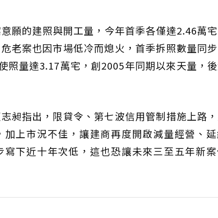
願的建照與開工量，今年首季各僅達2.46萬宅、
更危老案也因市場低冷而熄火，首季拆照數量同步
使照量達3.17萬宅，創2005年同期以來天量，
賴志昶指出，限貸令、第七波信用管制措施上路，
，加上市況不佳，讓建商再度開啟減量經營、延
步寫下近十年次低，這也恐讓未來三至五年新案