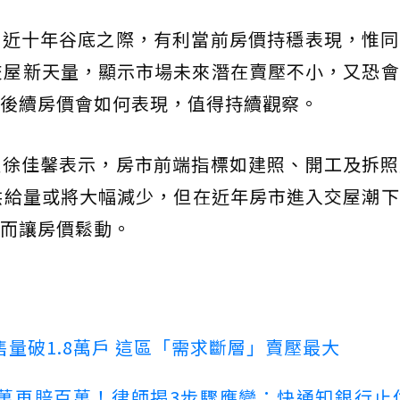
寫近十年谷底之際，有利當前房價持穩表現，惟同
年來交屋新天量，顯示市場未來潛在賣壓不小，又恐
後續房價會如何表現，值得持續觀察。
監徐佳馨表示，房市前端指標如建照、開工及拆照
供給量或將大幅減少，但在近年房市進入交屋潮
而讓房價鬆動。
量破1.8萬戶 這區「需求斷層」賣壓最大
萬再賠百萬！律師揭3步驟應變：快通知銀行止