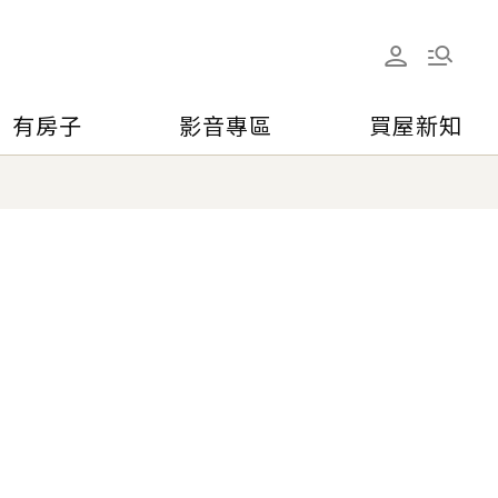
有房子
影音專區
買屋新知