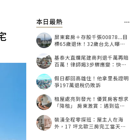
本日最熱
宅
屏東套房＋存股千張00878...目
標65歲退休！32歲台北人曝：
現在已有243張
基泰大直爛尾建商判退千萬再賠
百萬！律師揭3步驟應變：快通
知銀行止付搶救自備款
假日都回高雄住！他拿里長證明
爭197萬退稅仍敗訴
租屋處亮到發光！優質房客想求
「降租」 房東激賞：遇到這種
一定降
裝潢全程零探班：屋主人在海
外，17 坪北歐三房完工當天才
「開箱」