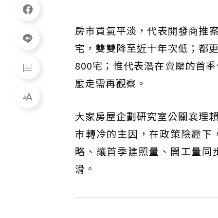
房市買氣平淡，代表開發商推案意
宅，雙雙降至近十年次低；都
800宅；惟代表潛在賣壓的首季
麼走需再觀察。
大家房屋企劃研究室公關襄理
市轉冷的主因，在政策陰霾下
略、讓首季建照量、開工量同
滑。