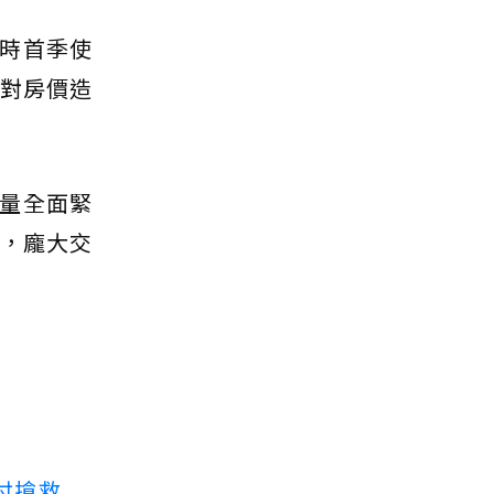
時首季使
會對房價造
量全面緊
下，龐大交
付搶救