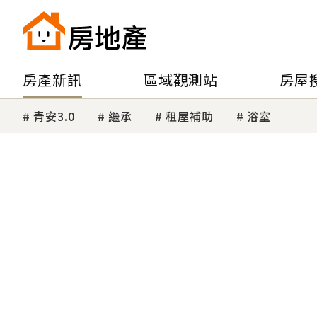
房產新訊
區域觀測站
房屋
青安3.0
繼承
租屋補助
浴室