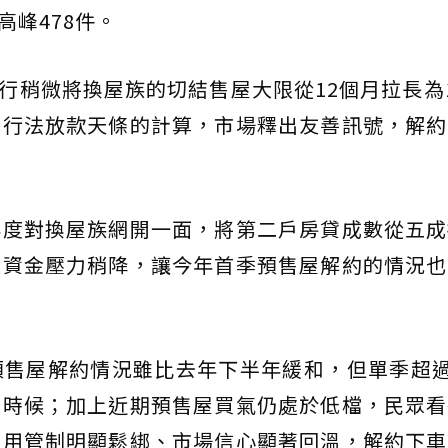
高峰478件。
央行稍微將換屋族的切結售屋大限從12個月拉長為
銀行法放款天條的計算，市場釋出友善訊號，解約
再度對換屋族網開一面，將第二戶房貸成數從五成
家資金壓力稍降，讓今年首季預售屋解約的情況也
售屋解約情況雖比去年下半年緩和，但單季超過
的時候；加上近期預售屋買氣仍處於低檔，民眾看
信用管制明顯鬆綁、市場信心顯著回溫，解約下車