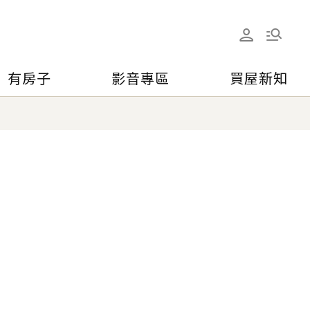
有房子
影音專區
買屋新知