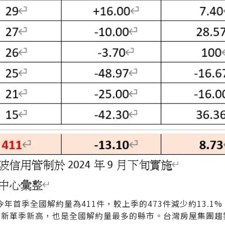
首季全國解約量為411件，較上季的473件減少約13.1
僅刷新單季新高，也是全國解約量最多的縣市。台灣房屋集團趨