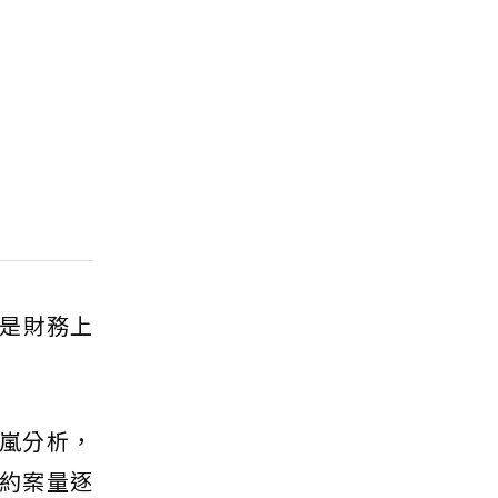
是財務上
旭嵐分析，
約案量逐