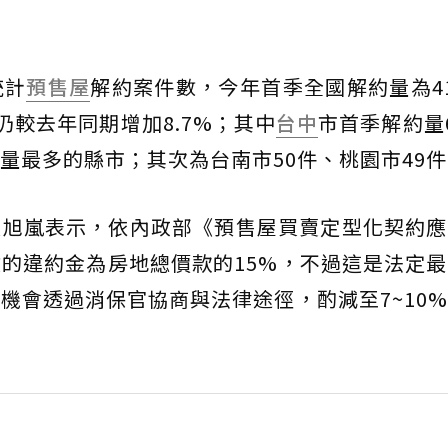
統計
預售屋
解約案件數，今年首季全國解約量為4
但仍較去年同期增加8.7%；其中
台中
市首季解約量
量最多的縣市；其次為台南市50件、桃園市49件
張旭嵐表示，依內政部《預售屋買賣定型化契約應
的違約金為房地總價款的15%，不過這是法定
機會透過消保官協商與法律途徑，酌減至7~10