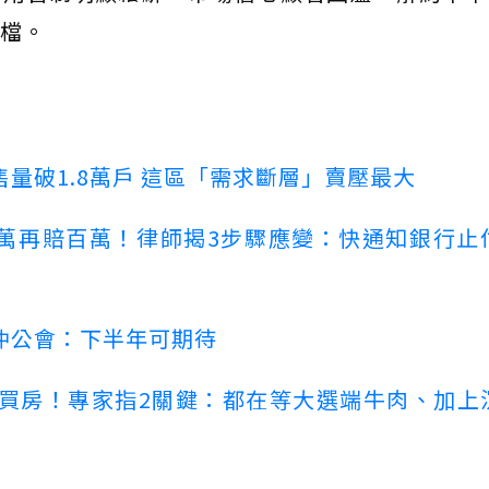
檔。
量破1.8萬戶 這區「需求斷層」賣壓最大
萬再賠百萬！律師揭3步驟應變：快通知銀行止
仲公會：下半年可期待
場買房！專家指2關鍵：都在等大選端牛肉、加上