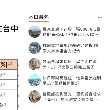
本日最熱
在台中
屏東套房＋存股千張00878...目
標65歲退休！32歲台北人曝：
現在已有243張
桃園置地廣場超高確定要拆 國
泰人壽承諾全力配合
裝潢全程零探班：屋主人在海
外，17 坪北歐三房完工當天才
「開箱」
假日都回高雄住！他拿里長證明
爭197萬退稅仍敗訴
租屋處亮到發光！優質房客想求
「降租」 房東激賞：遇到這種
一定降