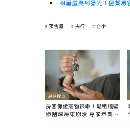
租屋處亮到發光！優質房
預售屋
央行
台中
房屋搜奇
房客保證寵物很乖！退租牆壁
慘刮爛房東崩潰 專家示警：
「防火線」是關鍵