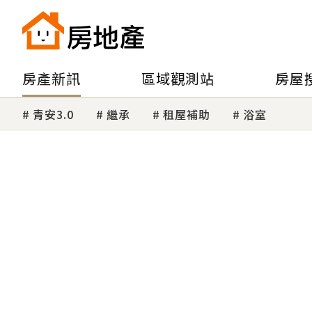
房產新訊
區域觀測站
房屋
青安3.0
繼承
租屋補助
浴室