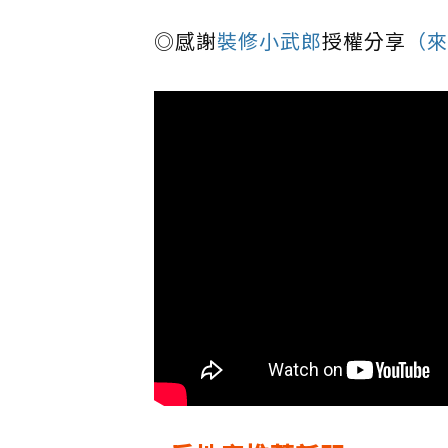
◎感謝
裝修小武郎
授權分享
（來