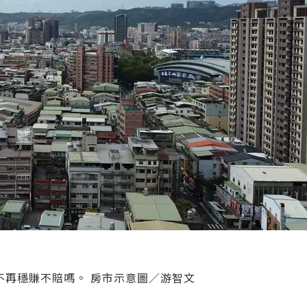
不再穩賺不賠嗎。 房市示意圖／游智文