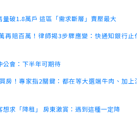
量破1.8萬戶 這區「需求斷層」賣壓最大
萬再賠百萬！律師揭3步驟應變：快通知銀行止
仲公會：下半年可期待
場買房！專家指2關鍵：都在等大選端牛肉、加上
客想求「降租」 房東激賞：遇到這種一定降