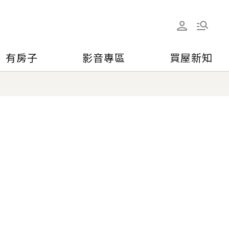
有房子
影音專區
買屋新知