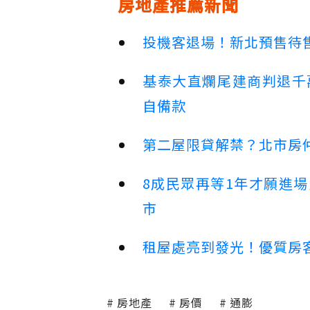
房地產推薦新聞
投機客退場！新北預售待售
基泰大直爛尾建商判退千
自備款
第二屋限貸解禁？北市房
8成民眾再等1年才願進
市
租屋處亮到發光！優質房
房地產
房價
通膨