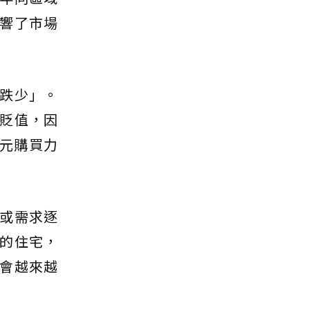
響了市場
跌少」。
貶值，因
萬元購買力
或需求逐
的住宅，
會越來越