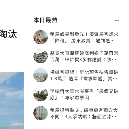
本日最熱
淘汰
租屋處亮到發光！優質房客想求
「降租」 房東激賞：遇到這種
一定降
基泰大直爛尾建商判退千萬再賠
百萬！律師揭3步驟應變：快通
知銀行止付搶救自備款
投機客退場！新北預售待售量破
1.8萬戶 這區「需求斷層」賣壓
最大
李遠哲大直水岸豪宅「房價又破
底」！專家曝原因
租屋退租點交...房東房客觀念大
不同！3大爭端曝：牆面油漆、
沙發賠償最常鬧翻