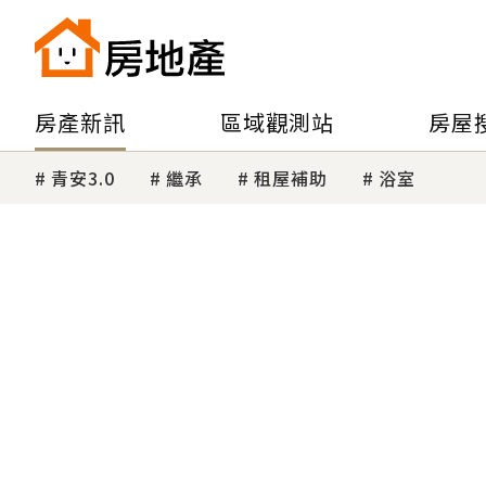
房產新訊
區域觀測站
房屋
青安3.0
繼承
租屋補助
浴室