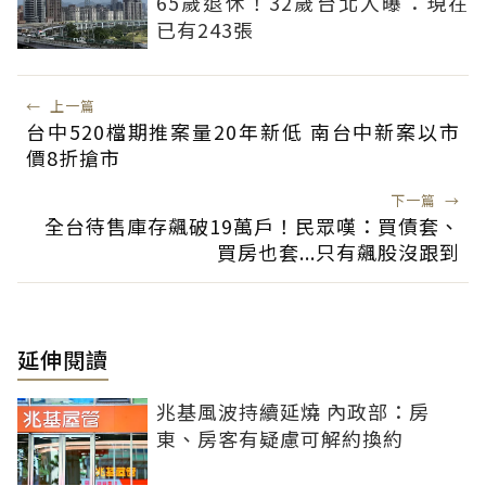
65歲退休！32歲台北人曝：現在
已有243張
←
上一篇
台中520檔期推案量20年新低 南台中新案以市
價8折搶市
下一篇
→
全台待售庫存飆破19萬戶！民眾嘆：買債套、
買房也套...只有飆股沒跟到
延伸閱讀
兆基風波持續延燒 內政部：房
東、房客有疑慮可解約換約