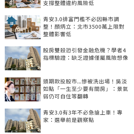
支撐整體違約風險低
青安3.0排富門檻不必因縣市調
整！顏炳立：北市3500萬上限對
整體影響低
股房雙殺恐引發金融危機？學者4
指標驗證：缺乏證據僅屬風險想像
頭期款投股市...慘被洗出場！吳淡
如點「一生至少要有間房」：景氣
弱仍可自住等翻轉
青安3.0有3年不必急搶上車！專
家：選舉前是觀察點