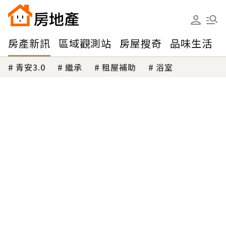
房產新訊
區域觀測站
房屋搜奇
品味生活
青安3.0
繼承
租屋補助
浴室