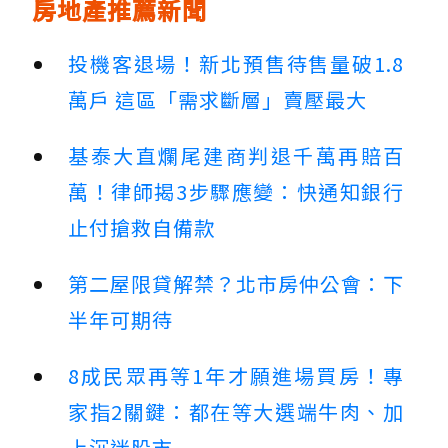
房地產推薦新聞
投機客退場！新北預售待售量破1.8
萬戶 這區「需求斷層」賣壓最大
基泰大直爛尾建商判退千萬再賠百
萬！律師揭3步驟應變：快通知銀行
止付搶救自備款
第二屋限貸解禁？北市房仲公會：下
半年可期待
8成民眾再等1年才願進場買房！專
家指2關鍵：都在等大選端牛肉、加
上沉迷股市