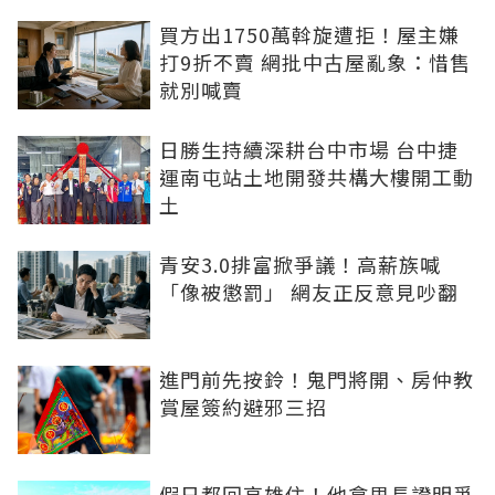
買方出1750萬斡旋遭拒！屋主嫌
打9折不賣 網批中古屋亂象：惜售
就別喊賣
日勝生持續深耕台中市場 台中捷
運南屯站土地開發共構大樓開工動
土
青安3.0排富掀爭議！高薪族喊
「像被懲罰」 網友正反意見吵翻
進門前先按鈴！鬼門將開、房仲教
賞屋簽約避邪三招
假日都回高雄住！他拿里長證明爭