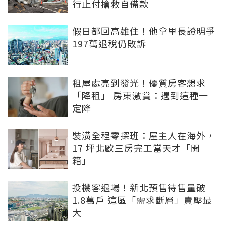
行止付搶救自備款
假日都回高雄住！他拿里長證明爭
197萬退稅仍敗訴
租屋處亮到發光！優質房客想求
「降租」 房東激賞：遇到這種一
定降
裝潢全程零探班：屋主人在海外，
17 坪北歐三房完工當天才「開
箱」
投機客退場！新北預售待售量破
1.8萬戶 這區「需求斷層」賣壓最
大