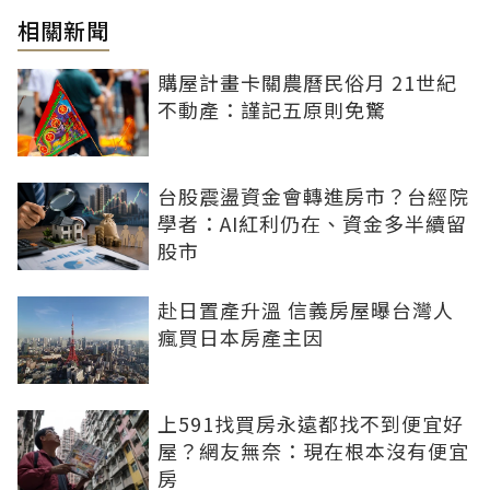
相關新聞
購屋計畫卡關農曆民俗月 21世紀
不動產：謹記五原則免驚
台股震盪資金會轉進房市？台經院
學者：AI紅利仍在、資金多半續留
股市
赴日置產升溫 信義房屋曝台灣人
瘋買日本房產主因
上591找買房永遠都找不到便宜好
屋？網友無奈：現在根本沒有便宜
房