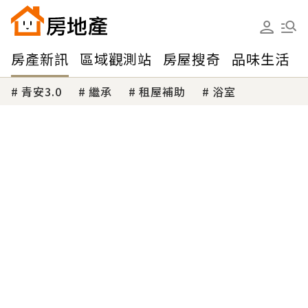
房產新訊
區域觀測站
房屋搜奇
品味生活
青安3.0
繼承
租屋補助
浴室