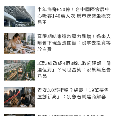
半年海賺650億！台中國際會展中
心吸客140萬人次 房市逆勢坐穩交
易王
寬限期結束還款壓力暴增！過來人
曝省下現金流關鍵：沒拿去投資等
於白費
3環3線改成4環8線...政府建設「雖
遲但到」？何世昌笑：家祭無忘告
乃翁
青安3.0該衝嗎？網憂「19萬待售
屋創新高」：別急著幫建商解套