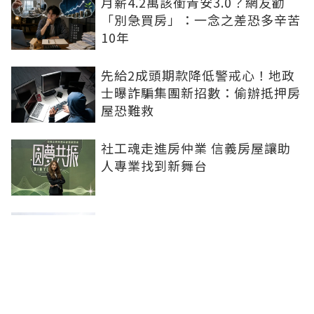
月薪4.2萬該衝青安3.0？網友勸
「別急買房」：一念之差恐多辛苦
10年
先給2成頭期款降低警戒心！地政
士曝詐騙集團新招數：偷辦抵押房
屋恐難救
社工魂走進房仲業 信義房屋讓助
人專業找到新舞台
基泰大直爛尾建商判退千萬再賠百
萬！律師揭3步驟應變：快通知銀
行止付搶救自備款
一輩子免房租！韓國推生兩胎補助
專家喊話「台灣應學習」：社宅僅