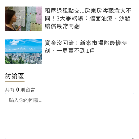
租屋退租點交...房東房客觀念大不
同！3大爭端曝：牆面油漆、沙發
賠償最常鬧翻
資金沒回流！新案市場陷最慘時
刻、一周賣不到1戶
討論區
共有
0
則留言