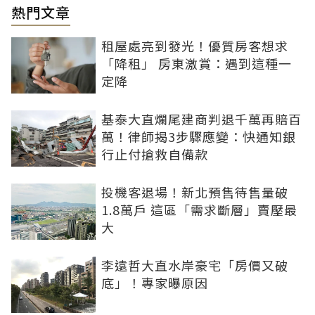
熱門文章
租屋處亮到發光！優質房客想求
「降租」 房東激賞：遇到這種一
定降
基泰大直爛尾建商判退千萬再賠百
萬！律師揭3步驟應變：快通知銀
行止付搶救自備款
投機客退場！新北預售待售量破
1.8萬戶 這區「需求斷層」賣壓最
大
李遠哲大直水岸豪宅「房價又破
底」！專家曝原因