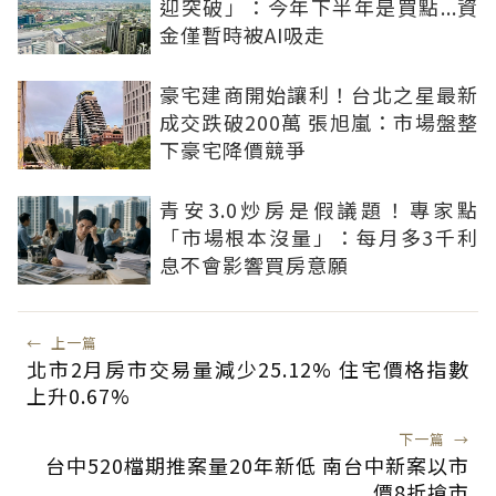
迎突破」：今年下半年是買點...資
金僅暫時被AI吸走
豪宅建商開始讓利！台北之星最新
成交跌破200萬 張旭嵐：市場盤整
下豪宅降價競爭
青安3.0炒房是假議題！專家點
「市場根本沒量」：每月多3千利
息不會影響買房意願
←
上一篇
北市2月房市交易量減少25.12% 住宅價格指數
上升0.67%
下一篇
→
台中520檔期推案量20年新低 南台中新案以市
價8折搶市