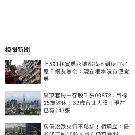
相關新聞
上591找買房永遠都找不到便宜好
屋？網友無奈：現在根本沒有便宜
房
屏東套房＋存股千張00878...目標
65歲退休！32歲台北人曝：現在
已有243張
房價沒跌央行不鬆綁！顏炳立：最
多修正到10%、買方仍可獲利