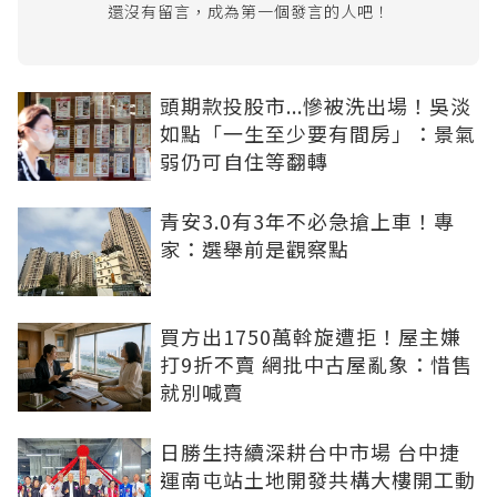
還沒有留言，成為第一個發言的人吧！
頭期款投股市...慘被洗出場！吳淡
如點「一生至少要有間房」：景氣
弱仍可自住等翻轉
青安3.0有3年不必急搶上車！專
家：選舉前是觀察點
買方出1750萬斡旋遭拒！屋主嫌
打9折不賣 網批中古屋亂象：惜售
就別喊賣
日勝生持續深耕台中市場 台中捷
運南屯站土地開發共構大樓開工動