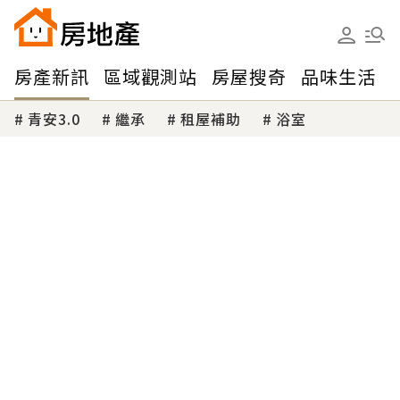
房產新訊
區域觀測站
房屋搜奇
品味生活
青安3.0
繼承
租屋補助
浴室