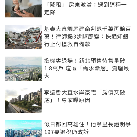
「降租」 房東激賞：遇到這種一
定降
基泰大直爛尾建商判退千萬再賠百
萬！律師揭3步驟應變：快通知銀
行止付搶救自備款
投機客退場！新北預售待售量破
1.8萬戶 這區「需求斷層」賣壓最
大
李遠哲大直水岸豪宅「房價又破
底」！專家曝原因
假日都回高雄住！他拿里長證明爭
197萬退稅仍敗訴