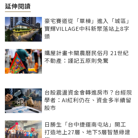
延伸閱讀
豪宅賽道從「單棟」進入「城區」
寶輝VILLAGE中科新聚落站上8字
頭
購屋計畫卡關農曆民俗月 21世紀
不動產：謹記五原則免驚
台股震盪資金會轉進房市？台經院
學者：AI紅利仍在、資金多半續留
股市
日勝生「台中捷運南屯站」開工
打造地上27層、地下5層智慧綠建