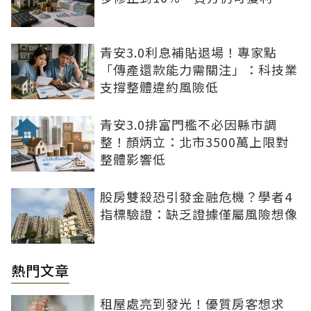
青安3.0利息補貼退場！專家點
「傳產還款能力需關注」：科技業
支撐整體違約風險低
青安3.0排富門檻不必因縣市調
整！顏炳立：北市3500萬上限對
整體影響低
股房雙殺恐引發金融危機？學者4
指標驗證：缺乏證據僅屬風險想像
熱門文章
租屋處亮到發光！優質房客想求