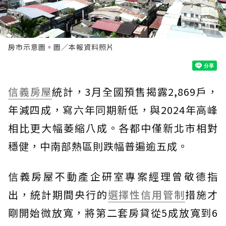
房市示意圖。圖／本報資料照片
信義房屋
統計，3月全國預售揭露2,869戶，
年減四成，寫六年同期新低，與2024年高峰
相比更大幅萎縮八成。各都中僅新北市相對
穩健，中南部熱區則跌幅普遍逾五成。
信義房屋不動產企研室專案經理曾敬德指
出，統計期間央行的
選擇性信用管制
措施才
剛開始微放寬，將第二套房貸從5成放寬到6