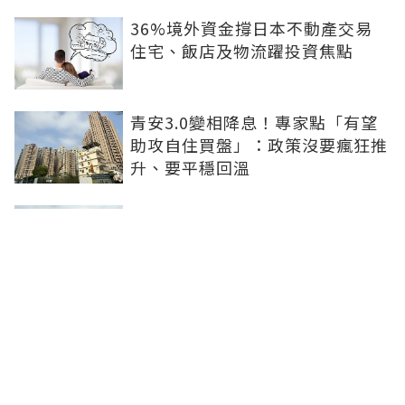
36%境外資金撐日本不動產交易
住宅、飯店及物流躍投資焦點
青安3.0變相降息！專家點「有望
助攻自住買盤」：政策沒要瘋狂推
升、要平穩回溫
爸媽出錢買房...最怕被不孝子賣
掉！預告登記3保命防範：簡單手
續就能保障
房子漲價不是紙上富貴！原屋融資
優缺點1次看：低利長年期、但審
核費時