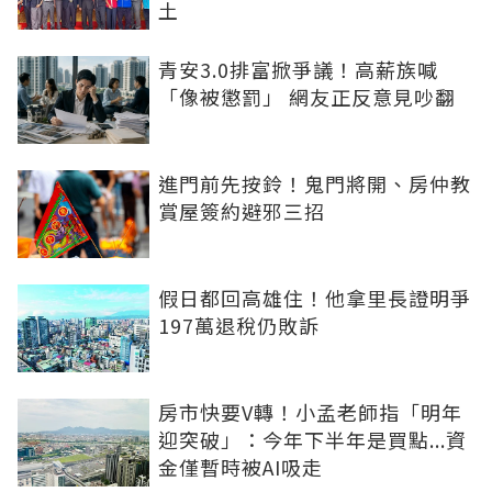
土
青安3.0排富掀爭議！高薪族喊
「像被懲罰」 網友正反意見吵翻
進門前先按鈴！鬼門將開、房仲教
賞屋簽約避邪三招
假日都回高雄住！他拿里長證明爭
197萬退稅仍敗訴
房市快要V轉！小孟老師指「明年
迎突破」：今年下半年是買點...資
金僅暫時被AI吸走