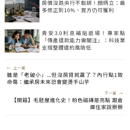
房價沒跌央行不鬆綁！顏炳立：最
多修正到10%、買方仍可獲利
青安3.0利息補貼退場！專家點
「傳產還款能力需關注」：科技業
支撐整體違約風險低
←
上一篇
雖是「老破小」...但沒房貸就贏了？內行點1致
命傷：繼承房未來恐會變燙手山芋
下一篇
→
【開箱】毛胚屋進化史！粉色磁磚是亮點 跟倉
庫住家說掰掰