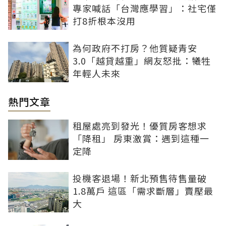
專家喊話「台灣應學習」：社宅僅
打8折根本沒用
為何政府不打房？他質疑青安
3.0「越貸越重」網友怒批：犧牲
年輕人未來
熱門文章
租屋處亮到發光！優質房客想求
「降租」 房東激賞：遇到這種一
定降
投機客退場！新北預售待售量破
1.8萬戶 這區「需求斷層」賣壓最
大