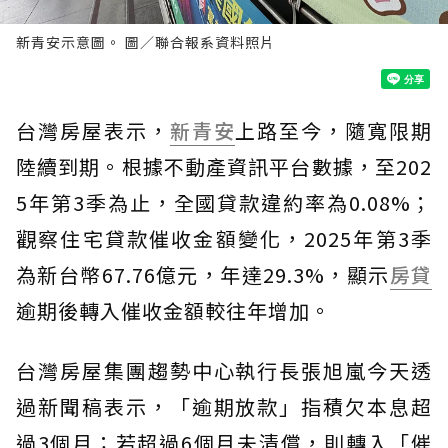
新青安示意圖。 圖／聯合報系資料照片
台灣房屋表示，
新青安
上路至今，隨寬限期
陸續到期。根據不動產資訊平台數據，至202
5年第3季為止，全國貸款違約率為0.08%；
觀察住宅貸款催收金額變化，2025年第3季
為新台幣67.76億元，年達29.3%，顯示
房貸
逾期後轉入催收金額較往年增加。
台灣房屋集團趨勢中心執行長張旭嵐今天透
過新聞稿表示，「逾期放款」指積欠本息超
過3個月；若超過6個月未清償，則轉入「催