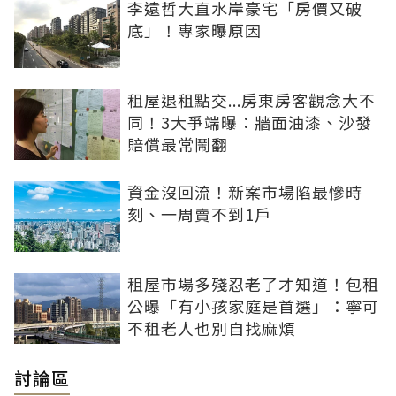
李遠哲大直水岸豪宅「房價又破
底」！專家曝原因
租屋退租點交...房東房客觀念大不
同！3大爭端曝：牆面油漆、沙發
賠償最常鬧翻
資金沒回流！新案市場陷最慘時
刻、一周賣不到1戶
租屋市場多殘忍老了才知道！包租
公曝「有小孩家庭是首選」：寧可
不租老人也別自找麻煩
討論區