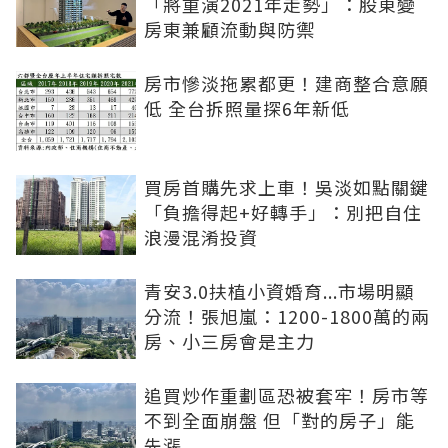
「將重演2021年走勢」：股東變
房東兼顧流動與防禦
房市慘淡拖累都更！建商整合意願
低 全台拆照量探6年新低
買房首購先求上車！吳淡如點關鍵
「負擔得起+好轉手」：別把自住
浪漫混淆投資
青安3.0扶植小資婚育...市場明顯
分流！張旭嵐：1200-1800萬的兩
房、小三房會是主力
追買炒作重劃區恐被套牢！房市等
不到全面崩盤 但「對的房子」能
先漲