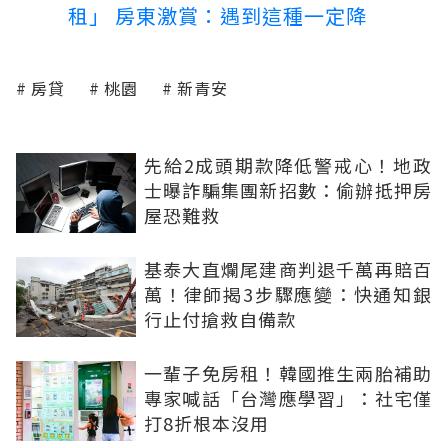
租」 房東激賞：遇到這種一定降
房貸
桃園
新青安
先給2成頭期款降低警戒心！地政
士曝詐騙集團新招數：偷辦抵押房
屋恐難救
基泰大直爛尾建商判退千萬再賠百
萬！律師揭3步驟應變：快通知銀
行止付搶救自備款
一輩子免房租！韓國推生兩胎補助
專家喊話「台灣應學習」：社宅僅
打8折根本沒用