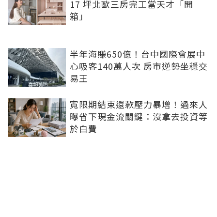
17 坪北歐三房完工當天才「開
箱」
半年海賺650億！台中國際會展中
心吸客140萬人次 房市逆勢坐穩交
易王
寬限期結束還款壓力暴增！過來人
曝省下現金流關鍵：沒拿去投資等
於白費