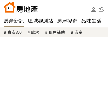
房產新訊
區域觀測站
房屋搜奇
品味生活
青安3.0
繼承
租屋補助
浴室