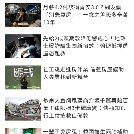
月薪4.2萬該衝青安3.0？網友勸
「別急買房」：一念之差恐多辛苦
10年
先給2成頭期款降低警戒心！地政
士曝詐騙集團新招數：偷辦抵押房
屋恐難救
社工魂走進房仲業 信義房屋讓助
人專業找到新舞台
基泰大直爛尾建商判退千萬再賠百
萬！律師揭3步驟應變：快通知銀
行止付搶救自備款
一輩子免房租！韓國推生兩胎補助