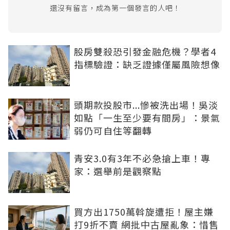
還沒有留言，成為第一個發言的人吧！
股房雙殺恐引發金融危機？學者4
指標驗證：缺乏證據僅屬風險想像
頭期款投股市...慘被洗出場！吳淡
如點「一生至少要有間房」：景氣
弱仍可自住等翻轉
青安3.0有3年不必急搶上車！專
家：選舉前是觀察點
買方出1750萬斡旋遭拒！屋主嫌
打9折不賣 網批中古屋亂象：惜售