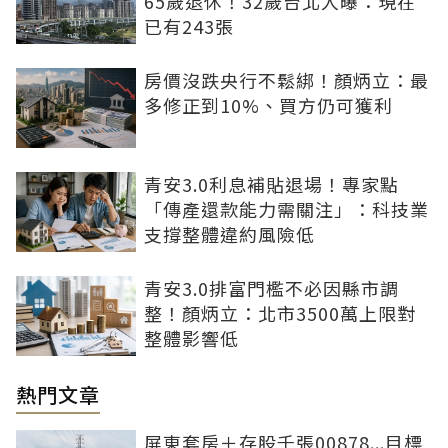
65歲退休！32歲台北人曝：現在
已有243張
房價沒跌央行不鬆綁！顏炳立：最
多修正到10%、買方仍可獲利
青安3.0利息補貼退場！專家點
「傳產還款能力需關注」：科技業
支撐整體違約風險低
青安3.0排富門檻不必因縣市調
整！顏炳立：北市3500萬上限對
整體影響低
熱門文章
屏東套房＋存股千張00878...目標