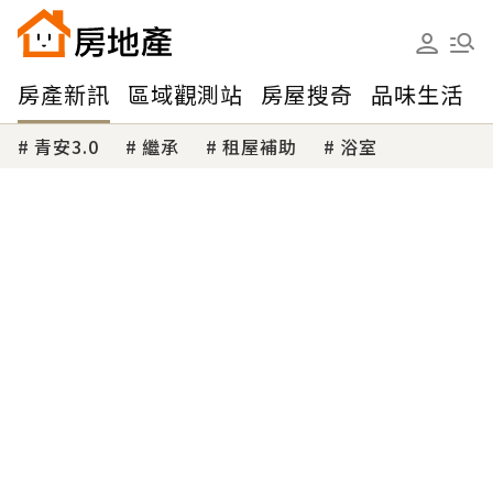
房產新訊
區域觀測站
房屋搜奇
品味生活
青安3.0
繼承
租屋補助
浴室