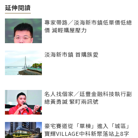
延伸閱讀
專家帶路／淡海新市鎮低單價低總
價 減輕購屋壓力
淡海新市鎮 首購族愛
名人找個家／廷豐金融科技執行副
總黃勇諴 緊盯兩訊號
豪宅賽道從「單棟」進入「城區」
寶輝VILLAGE中科新聚落站上8字