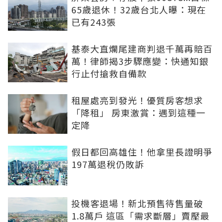
65歲退休！32歲台北人曝：現在
已有243張
基泰大直爛尾建商判退千萬再賠百
萬！律師揭3步驟應變：快通知銀
行止付搶救自備款
租屋處亮到發光！優質房客想求
「降租」 房東激賞：遇到這種一
定降
假日都回高雄住！他拿里長證明爭
197萬退稅仍敗訴
投機客退場！新北預售待售量破
1.8萬戶 這區「需求斷層」賣壓最