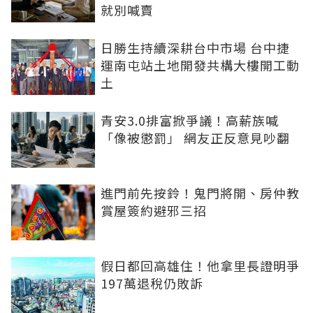
就別喊賣
日勝生持續深耕台中市場 台中捷
運南屯站土地開發共構大樓開工動
土
青安3.0排富掀爭議！高薪族喊
「像被懲罰」 網友正反意見吵翻
進門前先按鈴！鬼門將開、房仲教
賞屋簽約避邪三招
假日都回高雄住！他拿里長證明爭
197萬退稅仍敗訴