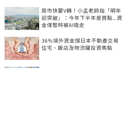
房市快要V轉！小孟老師指「明年
迎突破」：今年下半年是買點...資
金僅暫時被AI吸走
36%境外資金撐日本不動產交易
住宅、飯店及物流躍投資焦點
青安3.0變相降息！專家點「有望
助攻自住買盤」：政策沒要瘋狂推
升、要平穩回溫
爸媽出錢買房...最怕被不孝子賣
掉！預告登記3保命防範：簡單手
續就能保障