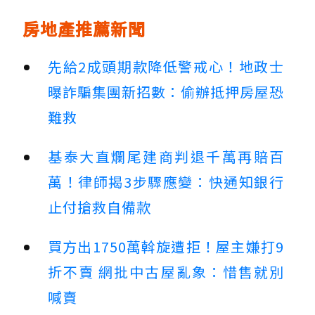
房地產推薦新聞
先給2成頭期款降低警戒心！地政士
曝詐騙集團新招數：偷辦抵押房屋恐
難救
基泰大直爛尾建商判退千萬再賠百
萬！律師揭3步驟應變：快通知銀行
止付搶救自備款
買方出1750萬斡旋遭拒！屋主嫌打9
折不賣 網批中古屋亂象：惜售就別
喊賣