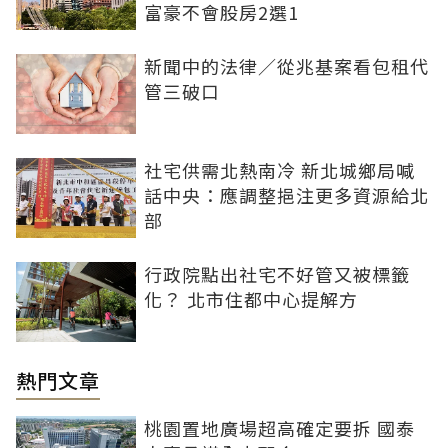
富豪不會股房2選1
新聞中的法律／從兆基案看包租代
管三破口
社宅供需北熱南冷 新北城鄉局喊
話中央：應調整挹注更多資源給北
部
行政院點出社宅不好管又被標籤
化？ 北市住都中心提解方
熱門文章
桃園置地廣場超高確定要拆 國泰