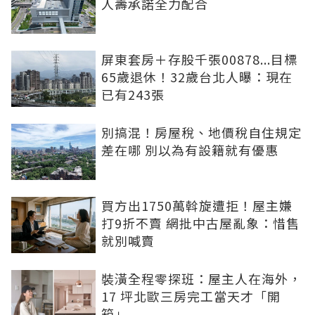
人壽承諾全力配合
屏東套房＋存股千張00878...目標
65歲退休！32歲台北人曝：現在
已有243張
別搞混！房屋稅、地價稅自住規定
差在哪 別以為有設籍就有優惠
買方出1750萬斡旋遭拒！屋主嫌
打9折不賣 網批中古屋亂象：惜售
就別喊賣
裝潢全程零探班：屋主人在海外，
17 坪北歐三房完工當天才「開
箱」