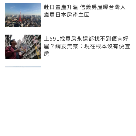
赴日置產升溫 信義房屋曝台灣人
瘋買日本房產主因
上591找買房永遠都找不到便宜好
屋？網友無奈：現在根本沒有便宜
房
屏東套房＋存股千張00878...目標
65歲退休！32歲台北人曝：現在
已有243張
房價沒跌央行不鬆綁！顏炳立：最
多修正到10%、買方仍可獲利