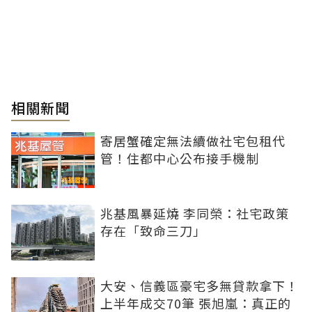
相關新聞
寄居蟹確定無法續做社宅包租代
管！住都中心公布接手機制
兆基風暴延燒 李同榮：社宅政策
存在「致命三刀」
大安、信義區豪宅多無貸款拿下！
上半年成交70筆 張旭嵐：真正的