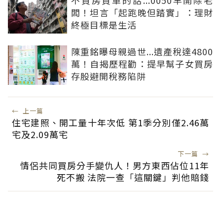
不買房買車的話...0050早開除老
闆！坦言「起跑晚但踏實」：理財
終極目標是生活
陳重銘曝母親過世...遺產稅達4800
萬！自揭歷程勸：提早幫子女買房
存股避開稅務陷阱
←
上一篇
住宅建照、開工量十年次低 第1季分別僅2.46萬
宅及2.09萬宅
下一篇
→
情侶共同買房分手變仇人！男方東西佔位11年
死不搬 法院一查「這關鍵」判他賠錢