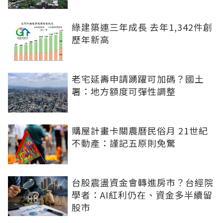
綠建築連三年成長 去年1,342件創
歷年新高
老宅延壽申請踴躍可加碼？國土
署：地方額度可彈性調整
購屋計畫卡關農曆民俗月 21世紀
不動產：謹記五原則免驚
台股震盪資金會轉進房市？台經院
學者：AI紅利仍在、資金多半續留
股市