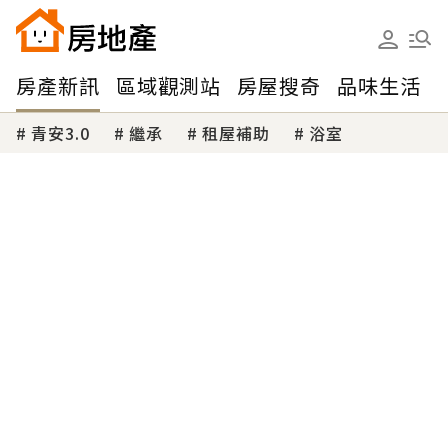
房產新訊
區域觀測站
房屋搜奇
品味生活
青安3.0
繼承
租屋補助
浴室