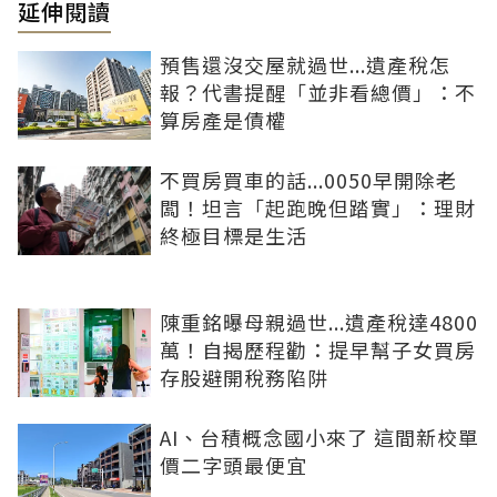
延伸閱讀
預售還沒交屋就過世...遺產稅怎
報？代書提醒「並非看總價」：不
算房產是債權
不買房買車的話...0050早開除老
闆！坦言「起跑晚但踏實」：理財
終極目標是生活
陳重銘曝母親過世...遺產稅達4800
萬！自揭歷程勸：提早幫子女買房
存股避開稅務陷阱
AI、台積概念國小來了 這間新校單
價二字頭最便宜