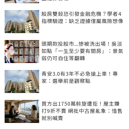
股房雙殺恐引發金融危機？學者4
指標驗證：缺乏證據僅屬風險想像
頭期款投股市...慘被洗出場！吳淡
如點「一生至少要有間房」：景氣
弱仍可自住等翻轉
青安3.0有3年不必急搶上車！專
家：選舉前是觀察點
買方出1750萬斡旋遭拒！屋主嫌
打9折不賣 網批中古屋亂象：惜售
就別喊賣