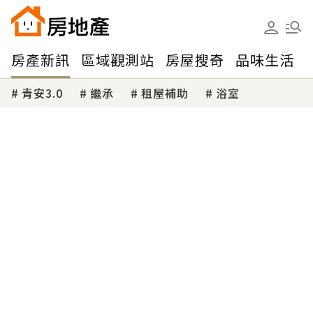
房產新訊
區域觀測站
房屋搜奇
品味生活
青安3.0
繼承
租屋補助
浴室