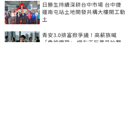
日勝生持續深耕台中市場 台中捷
運南屯站土地開發共構大樓開工動
土
青安3.0排富掀爭議！高薪族喊
「像被懲罰」 網友正反意見吵翻
進門前先按鈴！鬼門將開、房仲教
賞屋簽約避邪三招
假日都回高雄住！他拿里長證明爭
197萬退稅仍敗訴
房市快要V轉！小孟老師指「明年