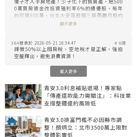
傻子才入手房地產！少子化下的負資產，把500
0萬買房資金改投資殖利率6%的績優股，每年
約可領300萬，台北大安區租個三房兩廳月租約
5萬，一年也才60萬，把錢拿去買房？當大家是
顯示更多
盤子嗎？除非房價回到30~40年前，否則免談！
建商說甚麼老年睡路邊？嚇唬誰呀！？再等20
364
2026-05-21 16:34:47
# 6樓
課徵50%以上囤房稅、空地稅才是正解，強迫
載入更多
青安3.0利息補貼退場！專家點
「傳產還款能力需關注」：科技業
支撐整體違約風險低
青安3.0排富門檻不必因縣市調
整！顏炳立：北市3500萬上限對
整體影響低