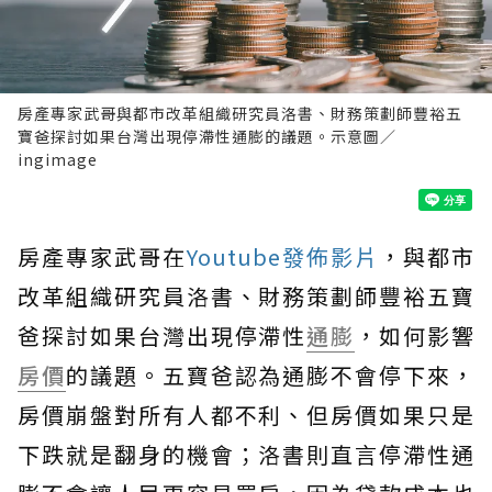
房產專家武哥與都市改革組織研究員洛書、財務策劃師豐裕五
寶爸探討如果台灣出現停滯性通膨的議題。示意圖／
ingimage
房產專家武哥在
Youtube發佈影片
，與都市
改革組織研究員洛書、財務策劃師豐裕五寶
爸探討如果台灣出現停滯性
通膨
，如何影響
房價
的議題。五寶爸認為通膨不會停下來，
房價崩盤對所有人都不利、但房價如果只是
下跌就是翻身的機會；洛書則直言停滯性通