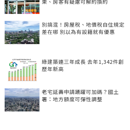
東、房客有疑慮可解約換約
別搞混！房屋稅、地價稅自住規定
差在哪 別以為有設籍就有優惠
綠建築連三年成長 去年1,342件創
歷年新高
老宅延壽申請踴躍可加碼？國土
署：地方額度可彈性調整