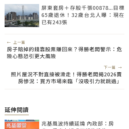
屏東套房＋存股千張00878...目標
65歲退休！32歲台北人曝：現在
已有243張
←
上一篇
房子賠掉的錢靠股票賺回來？得勝老闆警示：危
險心態恐引更大風險
下一篇
→
照片屋況不對直接被滑走！得勝老闆揭2026賣
房慘況：買方市場來臨「沒吸引力就跳過」
延伸閱讀
兆基風波持續延燒 內政部：房