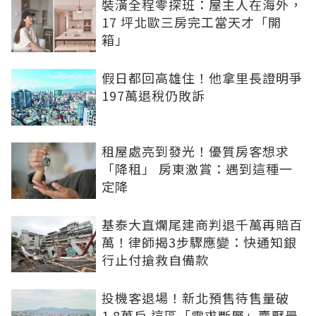
裝潢全程零探班：屋主人在海外，
17 坪北歐三房完工當天才「開
箱」
假日都回高雄住！他拿里長證明爭
197萬退稅仍敗訴
租屋處亮到發光！優質房客想求
「降租」 房東激賞：遇到這種一
定降
基泰大直爛尾建商判退千萬再賠百
萬！律師揭3步驟應變：快通知銀
行止付搶救自備款
投機客退場！新北預售待售量破
1.8萬戶 這區「需求斷層」賣壓最