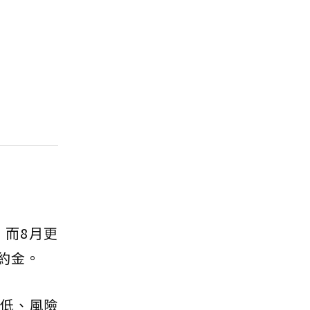
；而8月更
約金。
潤低、風險