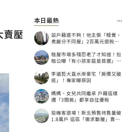
本日最熱
大賣壓
設戶籍還不夠！他主張「睡覺、
煮飯分不同屋」2百萬元退稅照
樣沒了
租屋市場多殘忍老了才知道！包
租公曝「有小孩家庭是首選」：
寧可不租老人也別自找麻煩
李遠哲大直水岸豪宅「房價又破
底」！專家曝原因
媽媽、女兒共同繼承 戶籍這樣
遷「3間房」都享自住優稅
投機客退場！新北預售待售量破
1.8萬戶 這區「需求斷層」賣壓
最大