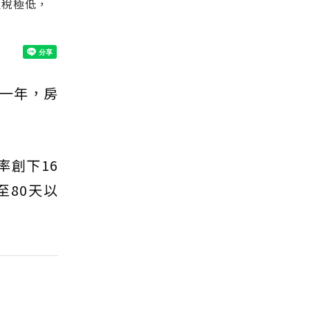
屋稅極低，
一年，房
率創下16
至80天以