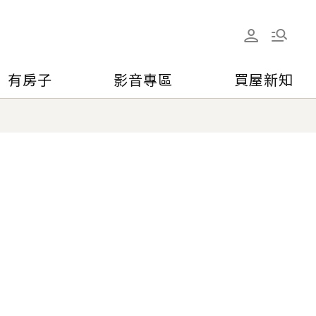
有房子
影音專區
買屋新知