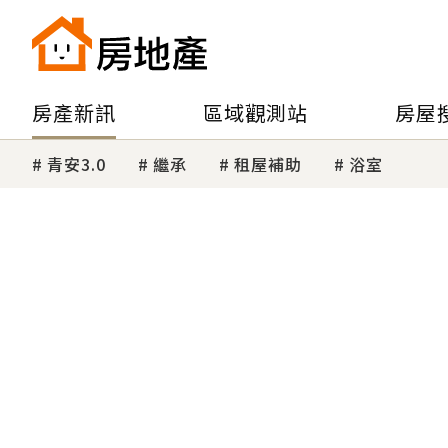
房產新訊
區域觀測站
房屋
青安3.0
繼承
租屋補助
浴室