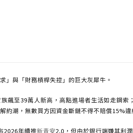
求」與「財務槓桿失控」的巨大灰犀牛。
貸族飆至39萬人新高，高點進場者生活如走鋼索
解約潮，無數買方因資金斷鏈不得不賠償15%違
2026年續推
新青安
2.0，但由於銀行端嫌其利