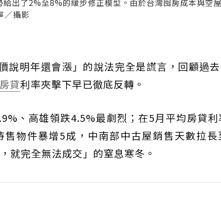
走勢給出了2%至8%的緩步修正模型。由於台灣囤房成本與空
寧／攝影
價說明年還會漲」的說法完全是謊言，回顧過去
房貸
利率夾擊下早已徹底反轉。
9%、高雄領跌4.5%最劇烈；在5月平均房貸利
價待售物件暴增5成，中南部中古屋銷售天數拉長
，就完全無法成交」的窒息寒冬。