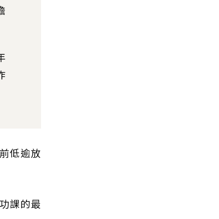
擔
年
炸
當前低逾放
做功課的最