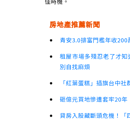
佳時機。
房地產推薦新聞
青安3.0排富門檻年收2
租屋市場多殘忍老了才知
別自找麻煩
「紅葉蛋糕」插旗台中社群
砸億元買地慘遭套牢20年
貸房入股藏斷頭危機！「四