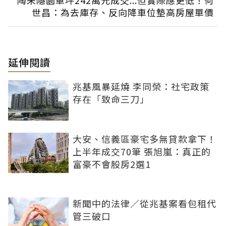
陶朱隱園單坪242萬元成交...但實際應更低！何
世昌：為去庫存、反向降車位墊高房屋單價
延伸閱讀
兆基風暴延燒 李同榮：社宅政策
存在「致命三刀」
大安、信義區豪宅多無貸款拿下！
上半年成交70筆 張旭嵐：真正的
富豪不會股房2選1
新聞中的法律／從兆基案看包租代
管三破口