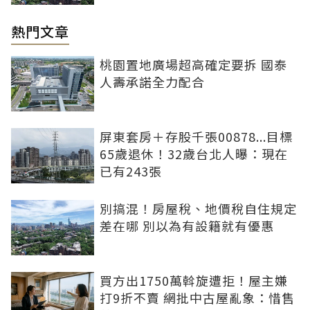
熱門文章
桃園置地廣場超高確定要拆 國泰
人壽承諾全力配合
屏東套房＋存股千張00878...目標
65歲退休！32歲台北人曝：現在
已有243張
別搞混！房屋稅、地價稅自住規定
差在哪 別以為有設籍就有優惠
買方出1750萬斡旋遭拒！屋主嫌
打9折不賣 網批中古屋亂象：惜售