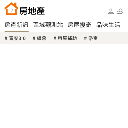
房產新訊
區域觀測站
房屋搜奇
品味生活
青安3.0
繼承
租屋補助
浴室