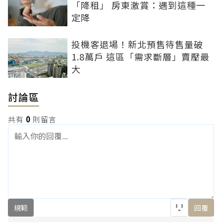
「降租」 房東激賞：遇到這種一
定降
投機客退場！新北預售待售量破
1.8萬戶 這區「需求斷層」賣壓最
大
討論區
共有
0
則留言
規範
回覆