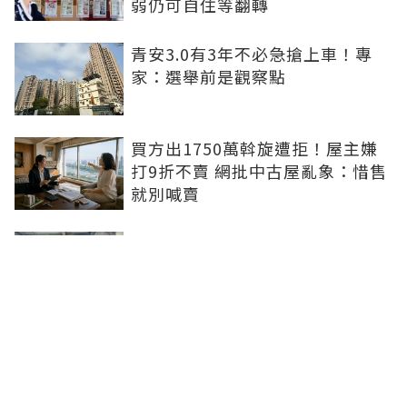
弱仍可自住等翻轉
青安3.0有3年不必急搶上車！專
家：選舉前是觀察點
買方出1750萬斡旋遭拒！屋主嫌
打9折不賣 網批中古屋亂象：惜售
就別喊賣
日勝生持續深耕台中市場 台中捷
運南屯站土地開發共構大樓開工動
土
青安3.0排富掀爭議！高薪族喊
「像被懲罰」 網友正反意見吵翻