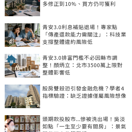
多修正到10%、買方仍可獲利
青安3.0利息補貼退場！專家點
「傳產還款能力需關注」：科技業
支撐整體違約風險低
青安3.0排富門檻不必因縣市調
整！顏炳立：北市3500萬上限對
整體影響低
股房雙殺恐引發金融危機？學者4
指標驗證：缺乏證據僅屬風險想像
頭期款投股市...慘被洗出場！吳淡
如點「一生至少要有間房」：景氣