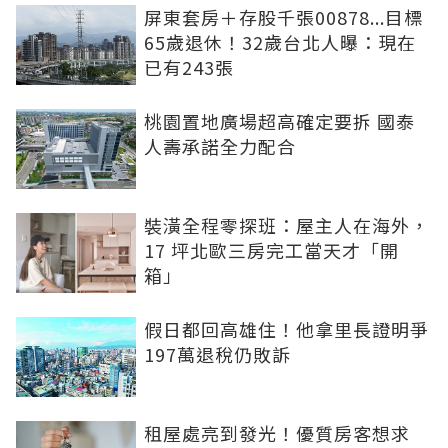
屏東套房＋存股千張00878...目標
65歲退休！32歲台北人曝：現在
已有243張
桃園置地廣場超高確定要拆 國泰
人壽承諾全力配合
裝潢全程零探班：屋主人在海外，
17 坪北歐三房完工當天才「開
箱」
假日都回高雄住！他拿里長證明爭
197萬退稅仍敗訴
租屋處亮到發光！優質房客想求