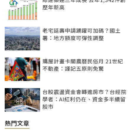
歷年新高
老宅延壽申請踴躍可加碼？國土
署：地方額度可彈性調整
購屋計畫卡關農曆民俗月 21世紀
不動產：謹記五原則免驚
台股震盪資金會轉進房市？台經院
學者：AI紅利仍在、資金多半續留
股市
熱門文章