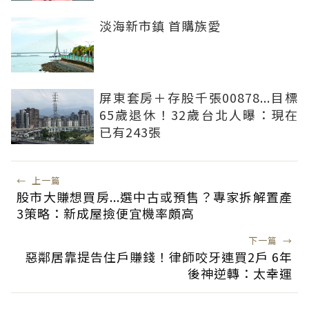
淡海新市鎮 首購族愛
屏東套房＋存股千張00878...目標
65歲退休！32歲台北人曝：現在
已有243張
←
上一篇
股市大賺想買房...選中古或預售？專家拆解置產
3策略：新成屋撿便宜機率頗高
下一篇
→
惡鄰居靠提告住戶賺錢！律師咬牙連買2戶 6年
後神逆轉：太幸運