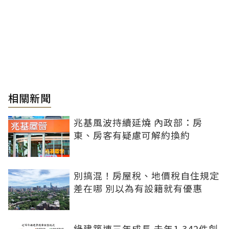
相關新聞
兆基風波持續延燒 內政部：房
東、房客有疑慮可解約換約
別搞混！房屋稅、地價稅自住規定
差在哪 別以為有設籍就有優惠
綠建築連三年成長 去年1,342件創