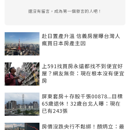
還沒有留言，成為第一個發言的人吧！
赴日置產升溫 信義房屋曝台灣人
瘋買日本房產主因
上591找買房永遠都找不到便宜好
屋？網友無奈：現在根本沒有便宜
房
屏東套房＋存股千張00878...目標
65歲退休！32歲台北人曝：現在
已有243張
房價沒跌央行不鬆綁！顏炳立：最