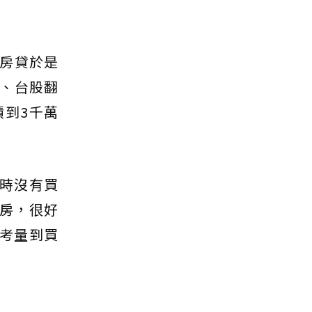
房貸於是
、台股翻
到3千萬
當時沒有買
買房，很好
也考量到買