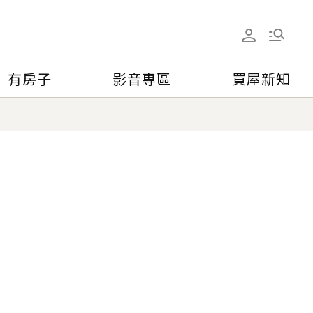
有房子
影音專區
買屋新知