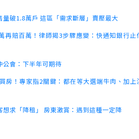
量破1.8萬戶 這區「需求斷層」賣壓最大
萬再賠百萬！律師揭3步驟應變：快通知銀行止
仲公會：下半年可期待
場買房！專家指2關鍵：都在等大選端牛肉、加上
客想求「降租」 房東激賞：遇到這種一定降