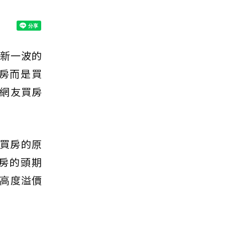
成新一波的
房而是買
網友買房
不買房的原
房的頭期
高度溢價