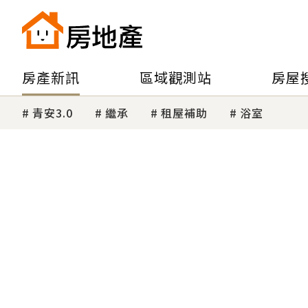
房產新訊
區域觀測站
房屋
青安3.0
繼承
租屋補助
浴室