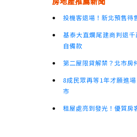
房地產推薦新聞
投機客退場！新北預售待售
基泰大直爛尾建商判退千
自備款
第二屋限貸解禁？北市房
8成民眾再等1年才願進
市
租屋處亮到發光！優質房