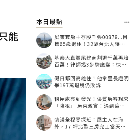
本日最熱
只能
屏東套房＋存股千張00878...目
標65歲退休！32歲台北人曝：
現在已有243張
基泰大直爛尾建商判退千萬再賠
百萬！律師揭3步驟應變：快通
知銀行止付搶救自備款
假日都回高雄住！他拿里長證明
爭197萬退稅仍敗訴
租屋處亮到發光！優質房客想求
「降租」 房東激賞：遇到這種
一定降
裝潢全程零探班：屋主人在海
外，17 坪北歐三房完工當天才
「開箱」