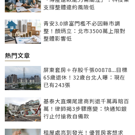
支撐整體違約風險低
青安3.0排富門檻不必因縣市調
整！顏炳立：北市3500萬上限對
整體影響低
熱門文章
屏東套房＋存股千張00878...目標
65歲退休！32歲台北人曝：現在
已有243張
基泰大直爛尾建商判退千萬再賠百
萬！律師揭3步驟應變：快通知銀
行止付搶救自備款
租屋處亮到發光！優質房客想求