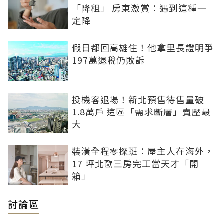
「降租」 房東激賞：遇到這種一
定降
假日都回高雄住！他拿里長證明爭
197萬退稅仍敗訴
投機客退場！新北預售待售量破
1.8萬戶 這區「需求斷層」賣壓最
大
裝潢全程零探班：屋主人在海外，
17 坪北歐三房完工當天才「開
箱」
討論區