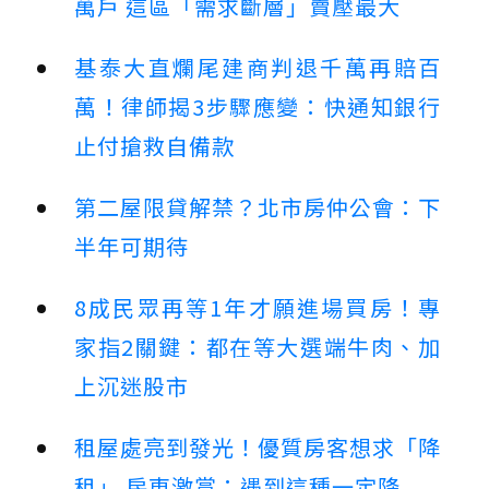
萬戶 這區「需求斷層」賣壓最大
基泰大直爛尾建商判退千萬再賠百
萬！律師揭3步驟應變：快通知銀行
止付搶救自備款
第二屋限貸解禁？北市房仲公會：下
半年可期待
8成民眾再等1年才願進場買房！專
家指2關鍵：都在等大選端牛肉、加
上沉迷股市
租屋處亮到發光！優質房客想求「降
租」 房東激賞：遇到這種一定降