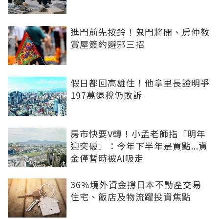
進門前先按鈴！鬼門將開、房仲教
賞屋簽約避邪三招
假日都回高雄住！他拿里長證明爭
197萬退稅仍敗訴
房市快要V轉！小孟老師指「明年
迎突破」：今年下半年是買點...資
金僅暫時被AI吸走
36%境外資金撐日本不動產交易
住宅、飯店及物流躍投資焦點