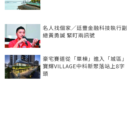
名人找個家／廷豐金融科技執行副
總黃勇諴 緊盯兩訊號
豪宅賽道從「單棟」進入「城區」
寶輝VILLAGE中科新聚落站上8字
頭