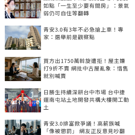
如點「一生至少要有間房」：景氣
弱仍可自住等翻轉
青安3.0有3年不必急搶上車！專
家：選舉前是觀察點
買方出1750萬斡旋遭拒！屋主嫌
打9折不賣 網批中古屋亂象：惜售
就別喊賣
日勝生持續深耕台中市場 台中捷
運南屯站土地開發共構大樓開工動
土
青安3.0排富掀爭議！高薪族喊
「像被懲罰」 網友正反意見吵翻