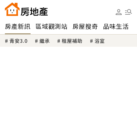
房產新訊
區域觀測站
房屋搜奇
品味生活
青安3.0
繼承
租屋補助
浴室