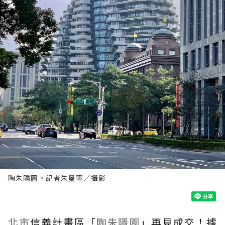
陶朱隱園。記者朱曼寧／攝影
北市
信義計畫區「
陶朱隱園
」再見成交！據