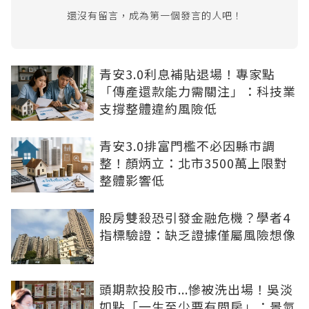
還沒有留言，成為第一個發言的人吧！
青安3.0利息補貼退場！專家點
「傳產還款能力需關注」：科技業
支撐整體違約風險低
青安3.0排富門檻不必因縣市調
整！顏炳立：北市3500萬上限對
整體影響低
股房雙殺恐引發金融危機？學者4
指標驗證：缺乏證據僅屬風險想像
頭期款投股市...慘被洗出場！吳淡
如點「一生至少要有間房」：景氣