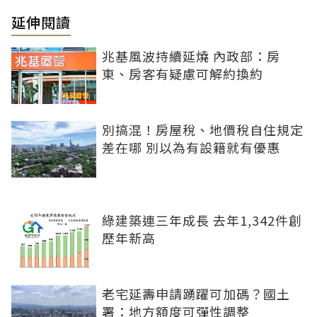
延伸閱讀
兆基風波持續延燒 內政部：房
東、房客有疑慮可解約換約
別搞混！房屋稅、地價稅自住規定
差在哪 別以為有設籍就有優惠
綠建築連三年成長 去年1,342件創
歷年新高
老宅延壽申請踴躍可加碼？國土
署：地方額度可彈性調整