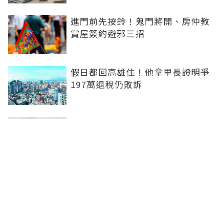
進門前先按鈴！鬼門將開、房仲教
賞屋簽約避邪三招
假日都回高雄住！他拿里長證明爭
197萬退稅仍敗訴
房市快要V轉！小孟老師指「明年
迎突破」：今年下半年是買點...資
金僅暫時被AI吸走
36%境外資金撐日本不動產交易
住宅、飯店及物流躍投資焦點