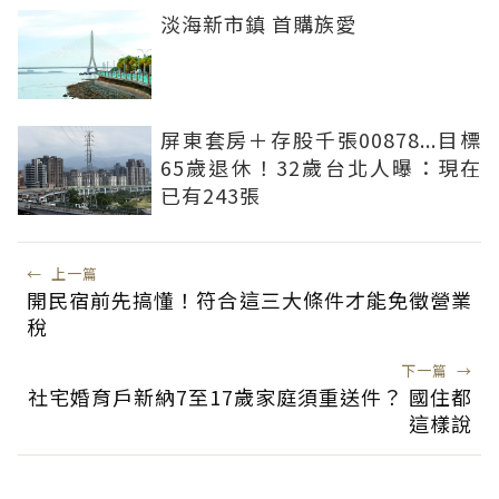
淡海新市鎮 首購族愛
屏東套房＋存股千張00878...目標
65歲退休！32歲台北人曝：現在
已有243張
←
上一篇
開民宿前先搞懂！符合這三大條件才能免徵營業
稅
下一篇
→
社宅婚育戶新納7至17歲家庭須重送件？ 國住都
這樣說