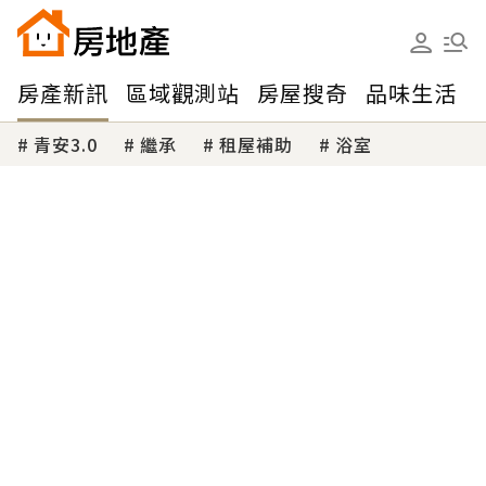
房產新訊
區域觀測站
房屋搜奇
品味生活
青安3.0
繼承
租屋補助
浴室