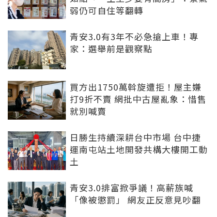
弱仍可自住等翻轉
青安3.0有3年不必急搶上車！專
家：選舉前是觀察點
買方出1750萬斡旋遭拒！屋主嫌
打9折不賣 網批中古屋亂象：惜售
就別喊賣
日勝生持續深耕台中市場 台中捷
運南屯站土地開發共構大樓開工動
土
青安3.0排富掀爭議！高薪族喊
「像被懲罰」 網友正反意見吵翻