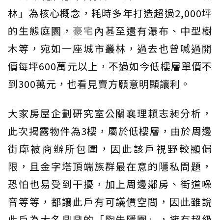
林」為核心概念，耗時多年打造超過2,000坪
的生態庭園，
豪宅
內甚至還有瀑布、中型樹
木等，宛如一座城市叢林，過去也曾喊過開
價每坪600萬元以上，不過如今低樓層單價不
到300萬元，也看見賣方願意明顯讓利。
大家房屋企劃研究室公關襄理賴志昶分析，
此次揭露物件為3樓，屬於低樓層，由於周邊
街廓被商辦所包圍，因此該戶視野較顯侷
限，且金字塔頂端族群最在意的隱私問題，
恐怕也易受到干擾，加上周邊鄰房、街道噪
音等等，都讓此戶有可議價空間，因此雖說
此戶為大名鼎鼎的「陶朱隱園」，擁有超級