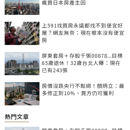
瘋買日本房產主因
上591找買房永遠都找不到便宜好
屋？網友無奈：現在根本沒有便宜
房
屏東套房＋存股千張00878...目標
65歲退休！32歲台北人曝：現在
已有243張
房價沒跌央行不鬆綁！顏炳立：最
多修正到10%、買方仍可獲利
熱門文章