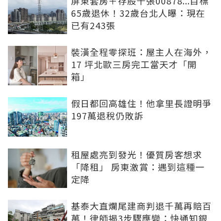
屏東套房＋存股千張00878...目標
65歲退休！32歲台北人曝：現在
已有243張
裝潢全程零探班：屋主人在海外，
17 坪北歐三房完工當天才「開
箱」
假日都回高雄住！他拿里長證明爭
197萬退稅仍敗訴
租屋處亮到發光！優質房客想求
「降租」 房東激賞：遇到這種一
定降
基泰大直爛尾建商判退千萬再賠百
萬！律師揭3步驟應變：快通知銀