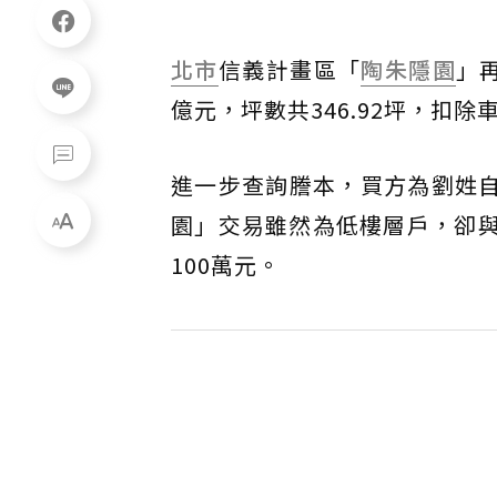
北市
信義計畫區「
陶朱隱園
」
億元，坪數共346.92坪，扣
進一步查詢謄本，買方為劉姓自
園」交易雖然為低樓層戶，卻與
100萬元。