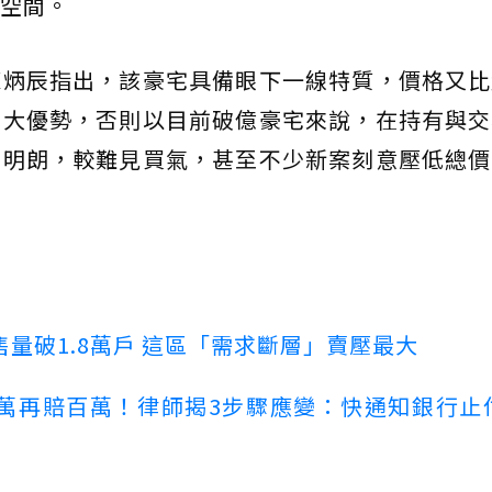
空間。
陳炳辰指出，該豪宅具備眼下一線特質，價格又比
兩大優勢，否則以目前破億豪宅來說，在持有與交
不明朗，較難見買氣，甚至不少新案刻意壓低總價
量破1.8萬戶 這區「需求斷層」賣壓最大
萬再賠百萬！律師揭3步驟應變：快通知銀行止