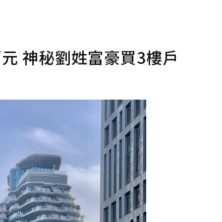
萬元 神秘劉姓富豪買3樓戶