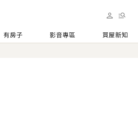
有房子
影音專區
買屋新知