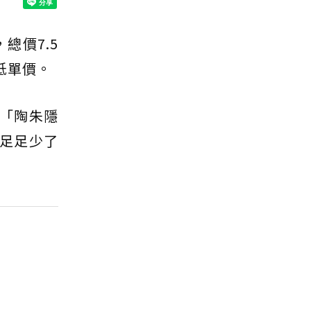
總價7.5
低單價。
次「陶朱隱
，足足少了