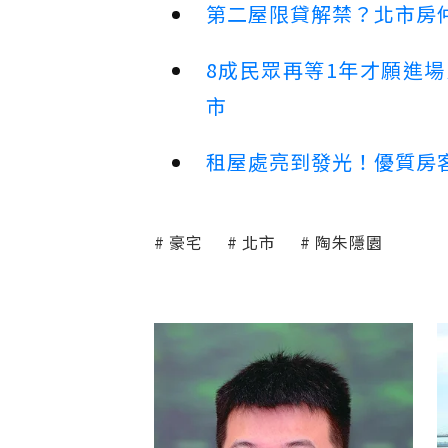
第二屋限貸解禁？北市房
8成民眾再等1年才願進
市
租屋處亮到發光！優質房
豪宅
北市
陶朱隱園