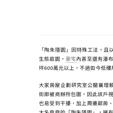
「陶朱隱園」因特殊工法，且以
生態庭園，
豪宅
內甚至還有瀑
坪600萬元以上，不過如今低樓
大家房屋企劃研究室公關襄理
街廓被商辦所包圍，因此該戶
也易受到干擾，加上周邊鄰房
大名鼎鼎的「陶朱隱園」，擁