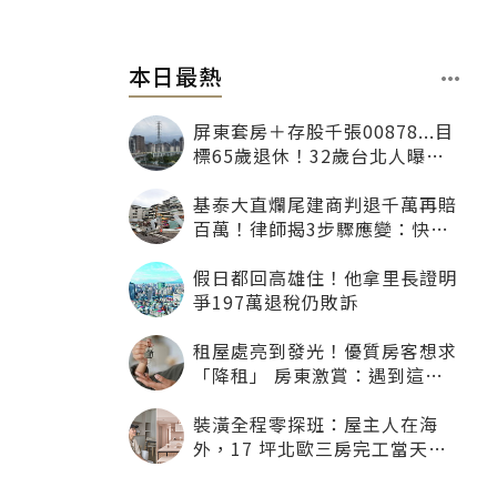
本日最熱
屏東套房＋存股千張00878...目
標65歲退休！32歲台北人曝：
現在已有243張
基泰大直爛尾建商判退千萬再賠
百萬！律師揭3步驟應變：快通
知銀行止付搶救自備款
假日都回高雄住！他拿里長證明
爭197萬退稅仍敗訴
租屋處亮到發光！優質房客想求
「降租」 房東激賞：遇到這種
一定降
裝潢全程零探班：屋主人在海
外，17 坪北歐三房完工當天才
「開箱」