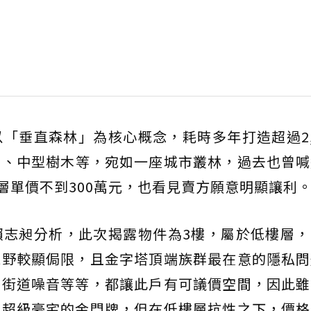
「垂直森林」為核心概念，耗時多年打造超過2,
布、中型樹木等，宛如一座城市叢林，過去也曾喊
層單價不到300萬元，也看見賣方願意明顯讓利
賴志昶分析，此次揭露物件為3樓，屬於低樓層，
視野較顯侷限，且金字塔頂端族群最在意的隱私問
、街道噪音等等，都讓此戶有可議價空間，因此雖
有超級豪宅的金門牌，但在低樓層抗性之下，價格