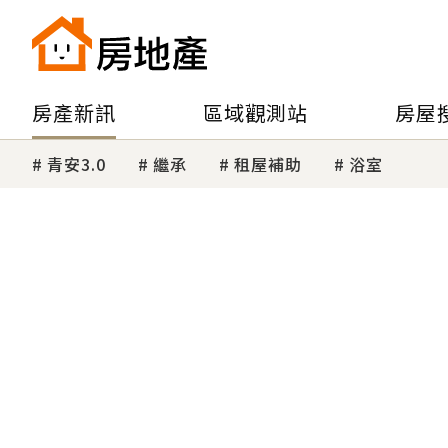
房產新訊
區域觀測站
房屋
青安3.0
繼承
租屋補助
浴室