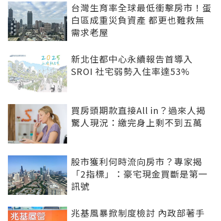
台灣生育率全球最低衝擊房市！蛋
白區成重災負資產 都更也難救無
需求老屋
新北住都中心永續報告首導入
SROI 社宅弱勢入住率達53%
買房頭期款直接All in？過來人揭
驚人現況：繳完身上剩不到五萬
股市獲利何時流向房市？專家揭
「2指標」：豪宅現金買斷是第一
訊號
兆基風暴掀制度檢討 內政部著手