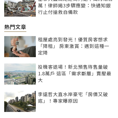
萬！律師揭3步驟應變：快通知銀
行止付搶救自備款
熱門文章
租屋處亮到發光！優質房客想求
「降租」 房東激賞：遇到這種一
定降
投機客退場！新北預售待售量破
1.8萬戶 這區「需求斷層」賣壓最
大
李遠哲大直水岸豪宅「房價又破
底」！專家曝原因