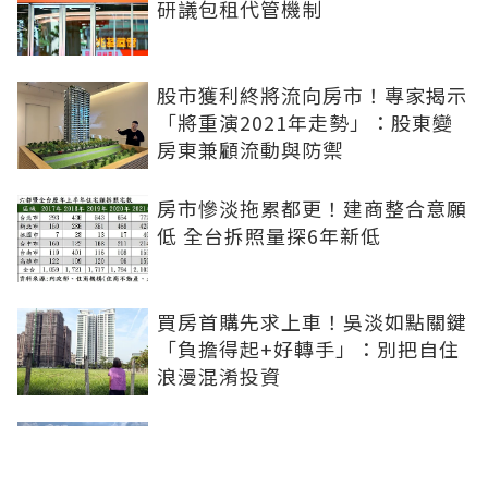
研議包租代管機制
股市獲利終將流向房市！專家揭示
「將重演2021年走勢」：股東變
房東兼顧流動與防禦
房市慘淡拖累都更！建商整合意願
低 全台拆照量探6年新低
買房首購先求上車！吳淡如點關鍵
「負擔得起+好轉手」：別把自住
浪漫混淆投資
青安3.0扶植小資婚育...市場明顯
分流！張旭嵐：1200-1800萬的兩