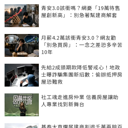
青安3.0該衝嗎？網憂「19萬待售
屋創新高」：別急著幫建商解套
月薪4.2萬該衝青安3.0？網友勸
「別急買房」：一念之差恐多辛苦
10年
先給2成頭期款降低警戒心！地政
士曝詐騙集團新招數：偷辦抵押房
屋恐難救
社工魂走進房仲業 信義房屋讓助
人專業找到新舞台
基泰大直爛尾建商判退千萬再賠百