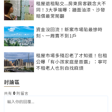
租屋退租點交...房東房客觀念大不
同！3大爭端曝：牆面油漆、沙發
賠償最常鬧翻
資金沒回流！新案市場陷最慘時
刻、一周賣不到1戶
租屋市場多殘忍老了才知道！包租
公曝「有小孩家庭是首選」：寧可
不租老人也別自找麻煩
討論區
共有
0
則留言