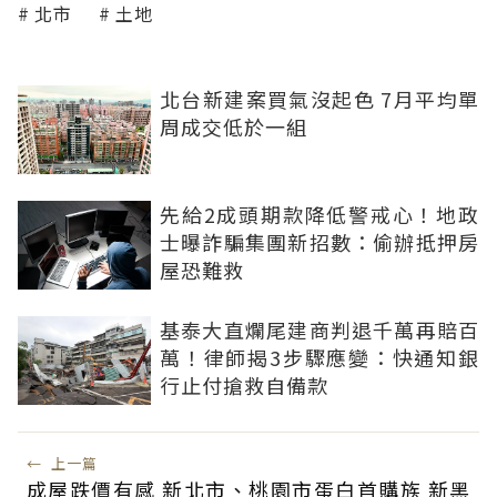
北市
土地
北台新建案買氣沒起色 7月平均單
周成交低於一組
先給2成頭期款降低警戒心！地政
士曝詐騙集團新招數：偷辦抵押房
屋恐難救
基泰大直爛尾建商判退千萬再賠百
萬！律師揭3步驟應變：快通知銀
行止付搶救自備款
←
上一篇
成屋跌價有感 新北市、桃園市蛋白首購族 新黑