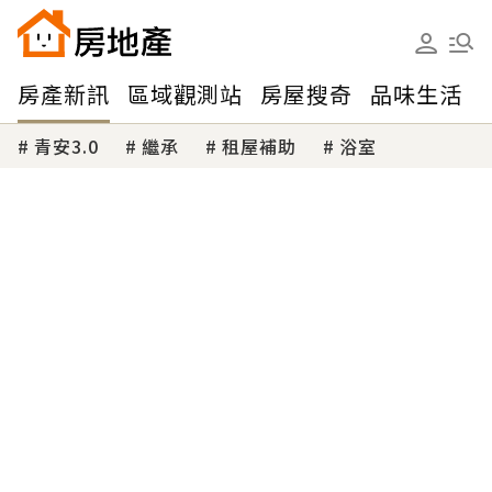
房產新訊
區域觀測站
房屋搜奇
品味生活
青安3.0
繼承
租屋補助
浴室