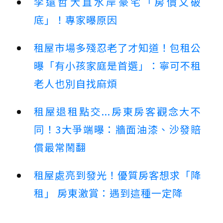
李遠哲大直水岸豪宅「房價又破
底」！專家曝原因
租屋市場多殘忍老了才知道！包租公
曝「有小孩家庭是首選」：寧可不租
老人也別自找麻煩
租屋退租點交...房東房客觀念大不
同！3大爭端曝：牆面油漆、沙發賠
償最常鬧翻
租屋處亮到發光！優質房客想求「降
租」 房東激賞：遇到這種一定降