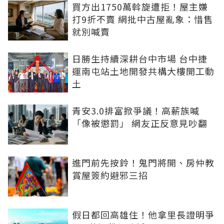
買方出1750萬斡旋遭拒！屋主嫌
打9折不賣 網批中古屋亂象：惜售
就別喊賣
日勝生持續深耕台中市場 台中捷
運南屯站土地開發共構大樓開工動
土
青安3.0排富掀爭議！高薪族喊
「像被懲罰」 網友正反意見吵翻
進門前先按鈴！鬼門將開、房仲教
賞屋簽約避邪三招
假日都回高雄住！他拿里長證明爭