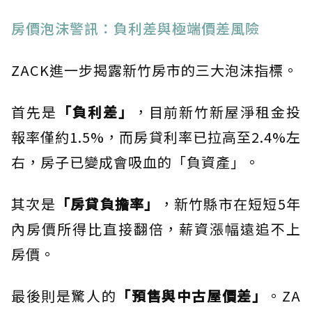
房價泡沫警訊：負利差與極端價差風險
ZACK進一步揭露新竹房市的三大泡沫指標。
首先是
「負利差」
，目前新竹新屋淨租金投
報率僅約1.5%，而房貸利率已拉高至2.4%左
右，房子已變成會吸血的「負資產」。
其次是
「房貸負擔率」
，新竹縣市在短短5年
內房價所得比直接翻倍，薪資漲幅遠追不上
房價。
最後則是驚人的
「預售與中古屋價差」
。ZA