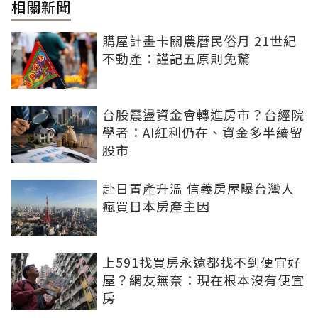
相關新聞
購屋計畫卡關農曆民俗月 21世紀
不動產：謹記五原則免驚
台股震盪資金會轉進房市？台經院
學者：AI紅利仍在、資金多半續留
股市
赴日置產升溫 信義房屋曝台灣人
瘋買日本房產主因
上591找買房永遠都找不到便宜好
屋？網友無奈：現在根本沒有便宜
房