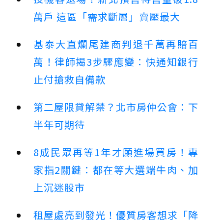
萬戶 這區「需求斷層」賣壓最大
基泰大直爛尾建商判退千萬再賠百
萬！律師揭3步驟應變：快通知銀行
止付搶救自備款
第二屋限貸解禁？北市房仲公會：下
半年可期待
8成民眾再等1年才願進場買房！專
家指2關鍵：都在等大選端牛肉、加
上沉迷股市
租屋處亮到發光！優質房客想求「降