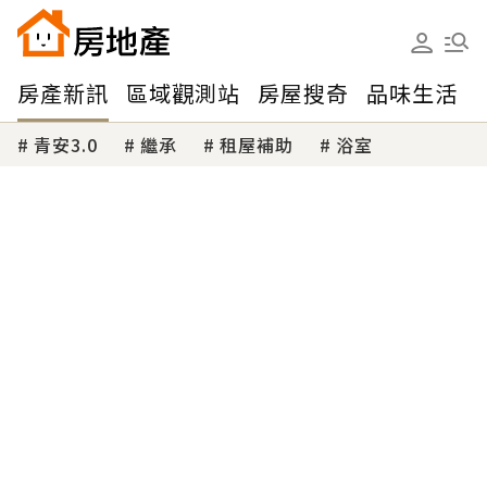
房產新訊
區域觀測站
房屋搜奇
品味生活
青安3.0
繼承
租屋補助
浴室