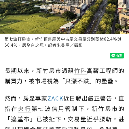
第七波打房後，新竹預售屋與中古屋交易量分別萎縮62.4%與
56.4%，居全台之冠。記者朱曼寧／攝影
長期以來，新竹房市憑藉
竹科
高薪工程師的
購買力，被市場視為「只漲不跌」的堡壘。
然而，房產專家
ZACK
近日發出嚴正警告，直
指在
央行
第七波信用管制下，新竹房市的
「遮羞布」已被扯下，交易量近乎腰斬，甚