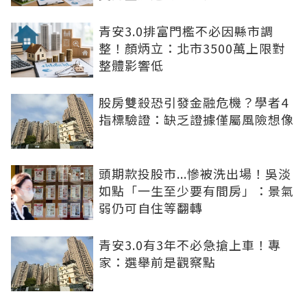
青安3.0排富門檻不必因縣市調
整！顏炳立：北市3500萬上限對
整體影響低
股房雙殺恐引發金融危機？學者4
指標驗證：缺乏證據僅屬風險想像
頭期款投股市...慘被洗出場！吳淡
如點「一生至少要有間房」：景氣
弱仍可自住等翻轉
青安3.0有3年不必急搶上車！專
家：選舉前是觀察點