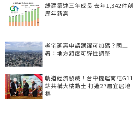
綠建築連三年成長 去年1,342件創
歷年新高
老宅延壽申請踴躍可加碼？國土
署：地方額度可彈性調整
軌道經濟發威！台中捷運南屯G11
站共構大樓動土 打造27層宜居地
標