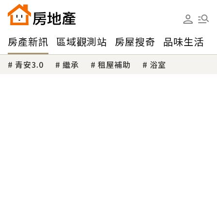
房產新訊
區域觀測站
房屋搜奇
品味生活
青安3.0
繼承
租屋補助
浴室