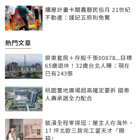
購屋計畫卡關農曆民俗月 21世紀
不動產：謹記五原則免驚
熱門文章
屏東套房＋存股千張00878...目標
65歲退休！32歲台北人曝：現在
已有243張
桃園置地廣場超高確定要拆 國泰
人壽承諾全力配合
裝潢全程零探班：屋主人在海外，
17 坪北歐三房完工當天才「開
箱」