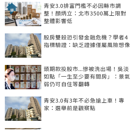
青安3.0排富門檻不必因縣市調
整！顏炳立：北市3500萬上限對
整體影響低
股房雙殺恐引發金融危機？學者4
指標驗證：缺乏證據僅屬風險想像
頭期款投股市...慘被洗出場！吳淡
如點「一生至少要有間房」：景氣
弱仍可自住等翻轉
青安3.0有3年不必急搶上車！專
家：選舉前是觀察點
買方出1750萬斡旋遭拒！屋主嫌