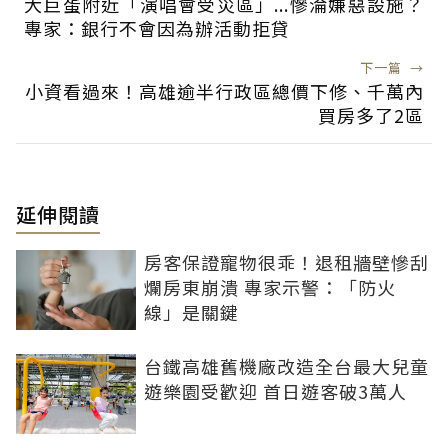
大巨蛋附近「演唱會受災區」...慘淪嫌惡設施？
專家：銀行不會因為辦活動拒貸
下一篇
→
小資看過來！高雄逾半行政區總價下修、千萬內
買房多了2區
延伸閱讀
房客保證寵物很乖！退租牆壁慘刮
爛房東崩潰 專家示警：「防火
線」是關鍵
台鐵高雄舊機廠改造全台最大兒童
遊樂園受歡迎 首日遊客破3萬人