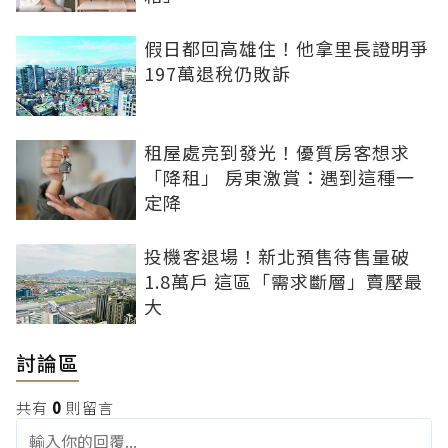
假日都回高雄住！他拿里長證明爭
197萬退稅仍敗訴
租屋處亮到發光！優質房客想求
「降租」 房東激賞：遇到這種一
定降
投機客退場！新北預售待售量破
1.8萬戶 這區「需求斷層」賣壓最
大
討論區
共有
0
則留言