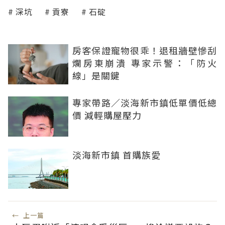
深坑
貢寮
石碇
房客保證寵物很乖！退租牆壁慘刮
爛房東崩潰 專家示警：「防火
線」是關鍵
專家帶路／淡海新市鎮低單價低總
價 減輕購屋壓力
淡海新市鎮 首購族愛
←
上一篇