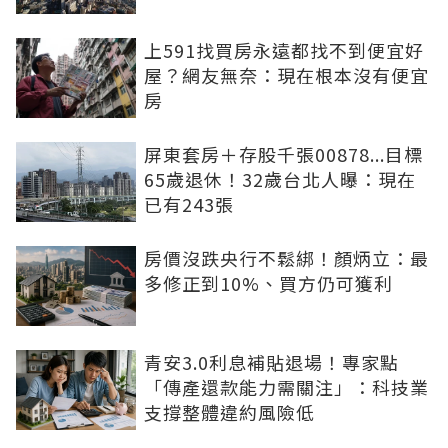
上591找買房永遠都找不到便宜好
屋？網友無奈：現在根本沒有便宜
房
屏東套房＋存股千張00878...目標
65歲退休！32歲台北人曝：現在
已有243張
房價沒跌央行不鬆綁！顏炳立：最
多修正到10%、買方仍可獲利
青安3.0利息補貼退場！專家點
「傳產還款能力需關注」：科技業
支撐整體違約風險低