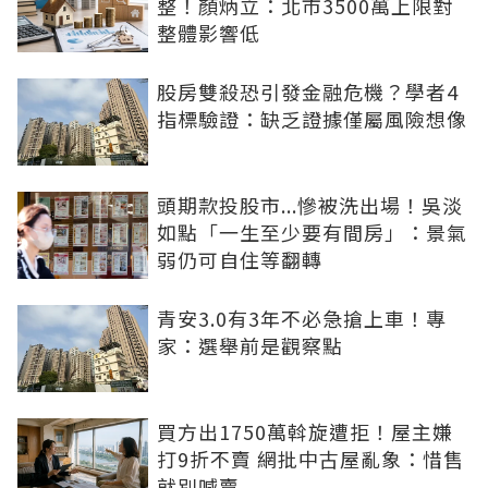
整！顏炳立：北市3500萬上限對
整體影響低
股房雙殺恐引發金融危機？學者4
指標驗證：缺乏證據僅屬風險想像
頭期款投股市...慘被洗出場！吳淡
如點「一生至少要有間房」：景氣
弱仍可自住等翻轉
青安3.0有3年不必急搶上車！專
家：選舉前是觀察點
買方出1750萬斡旋遭拒！屋主嫌
打9折不賣 網批中古屋亂象：惜售
就別喊賣