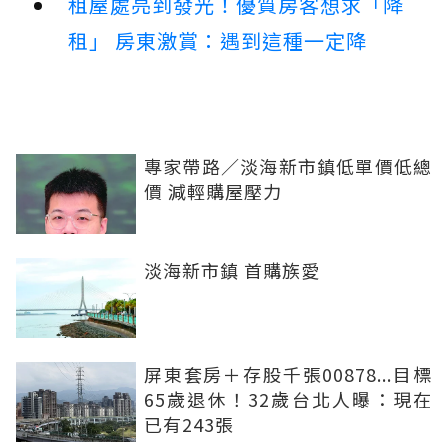
租屋處亮到發光！優質房客想求「降
租」 房東激賞：遇到這種一定降
專家帶路／淡海新市鎮低單價低總
價 減輕購屋壓力
淡海新市鎮 首購族愛
屏東套房＋存股千張00878...目標
65歲退休！32歲台北人曝：現在
已有243張