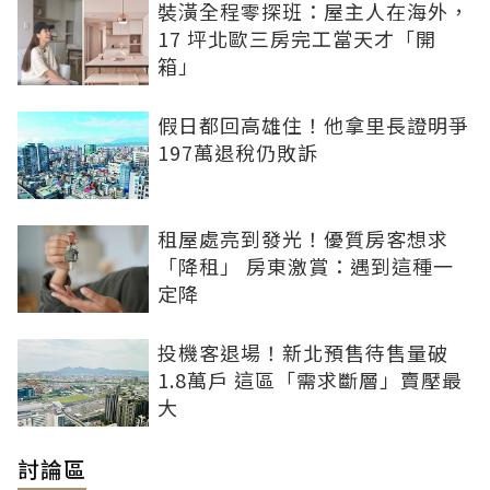
裝潢全程零探班：屋主人在海外，
17 坪北歐三房完工當天才「開
箱」
假日都回高雄住！他拿里長證明爭
197萬退稅仍敗訴
租屋處亮到發光！優質房客想求
「降租」 房東激賞：遇到這種一
定降
投機客退場！新北預售待售量破
1.8萬戶 這區「需求斷層」賣壓最
大
討論區