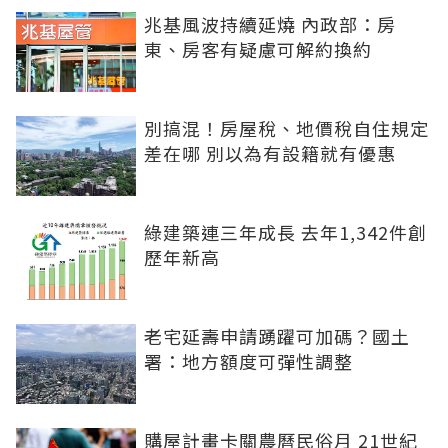
兆基風波持續延燒 內政部：房
東、房客有疑慮可解約換約
別搞混！房屋稅、地價稅自住規定
差在哪 別以為有設籍就有優惠
綠建築連三年成長 去年1,342件創
歷年新高
老宅延壽申請踴躍可加碼？國土
署：地方額度可彈性調整
購屋計畫卡關農曆民俗月 21世紀