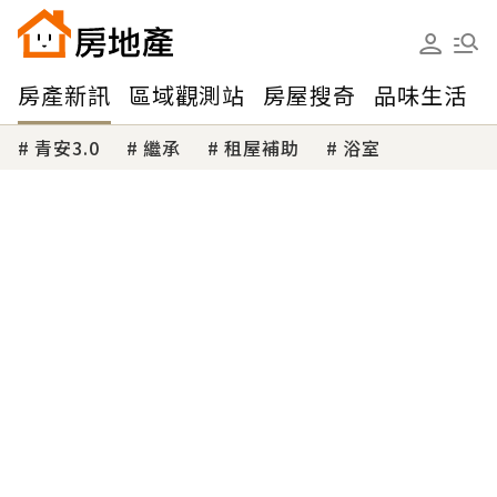
房產新訊
區域觀測站
房屋搜奇
品味生活
青安3.0
繼承
租屋補助
浴室