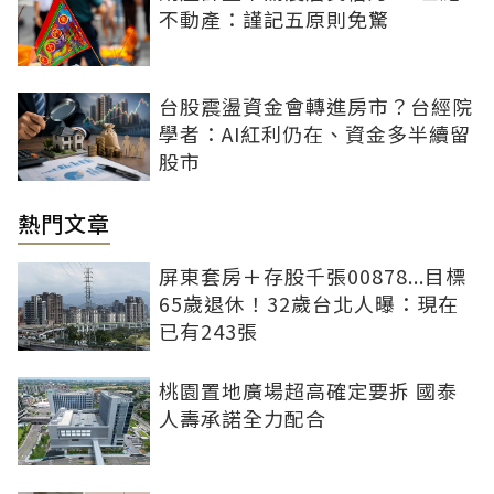
不動產：謹記五原則免驚
台股震盪資金會轉進房市？台經院
學者：AI紅利仍在、資金多半續留
股市
熱門文章
屏東套房＋存股千張00878...目標
65歲退休！32歲台北人曝：現在
已有243張
桃園置地廣場超高確定要拆 國泰
人壽承諾全力配合