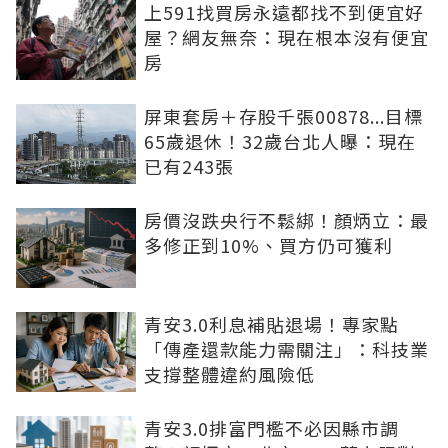
上591找買房永遠都找不到便宜好
屋？網友無奈：現在根本沒有便宜
房
屏東套房＋存股千張00878...目標
65歲退休！32歲台北人曝：現在
已有243張
房價沒跌央行不鬆綁！顏炳立：最
多修正到10%、買方仍可獲利
青安3.0利息補貼退場！專家點
「傳產還款能力需關注」：科技業
支撐整體違約風險低
青安3.0排富門檻不必因縣市調