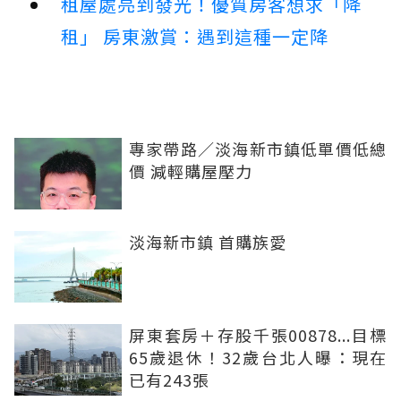
租屋處亮到發光！優質房客想求「降
租」 房東激賞：遇到這種一定降
專家帶路／淡海新市鎮低單價低總
價 減輕購屋壓力
淡海新市鎮 首購族愛
屏東套房＋存股千張00878...目標
65歲退休！32歲台北人曝：現在
已有243張