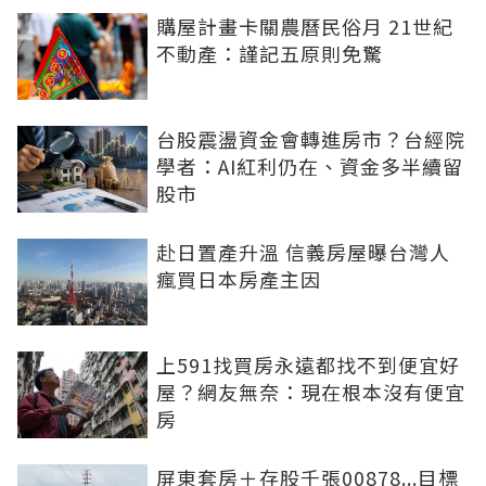
購屋計畫卡關農曆民俗月 21世紀
不動產：謹記五原則免驚
台股震盪資金會轉進房市？台經院
學者：AI紅利仍在、資金多半續留
股市
赴日置產升溫 信義房屋曝台灣人
瘋買日本房產主因
上591找買房永遠都找不到便宜好
屋？網友無奈：現在根本沒有便宜
房
屏東套房＋存股千張00878...目標