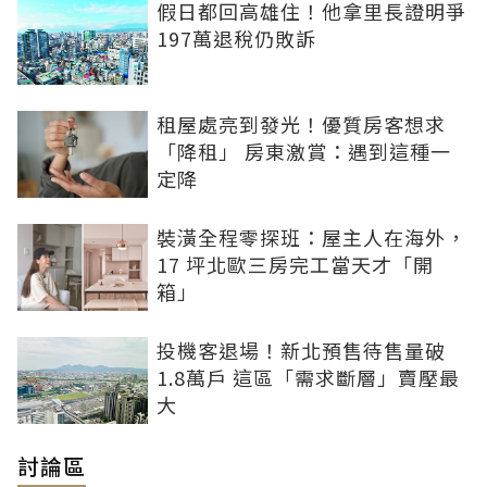
假日都回高雄住！他拿里長證明爭
197萬退稅仍敗訴
租屋處亮到發光！優質房客想求
「降租」 房東激賞：遇到這種一
定降
裝潢全程零探班：屋主人在海外，
17 坪北歐三房完工當天才「開
箱」
投機客退場！新北預售待售量破
1.8萬戶 這區「需求斷層」賣壓最
大
討論區