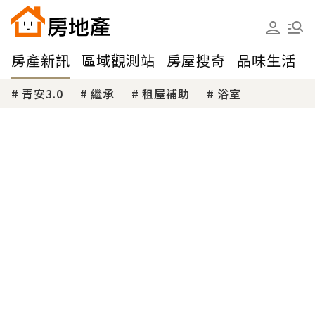
房產新訊
區域觀測站
房屋搜奇
品味生活
青安3.0
繼承
租屋補助
浴室