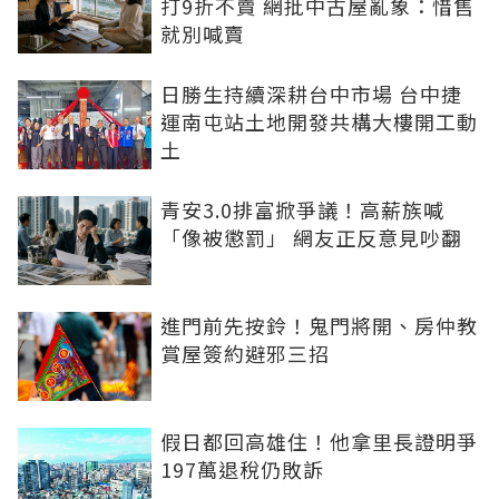
打9折不賣 網批中古屋亂象：惜售
就別喊賣
日勝生持續深耕台中市場 台中捷
運南屯站土地開發共構大樓開工動
土
青安3.0排富掀爭議！高薪族喊
「像被懲罰」 網友正反意見吵翻
進門前先按鈴！鬼門將開、房仲教
賞屋簽約避邪三招
假日都回高雄住！他拿里長證明爭
197萬退稅仍敗訴