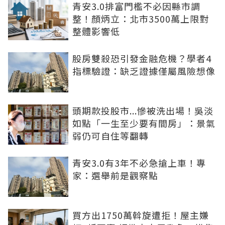
青安3.0排富門檻不必因縣市調
整！顏炳立：北市3500萬上限對
整體影響低
股房雙殺恐引發金融危機？學者4
指標驗證：缺乏證據僅屬風險想像
頭期款投股市...慘被洗出場！吳淡
如點「一生至少要有間房」：景氣
弱仍可自住等翻轉
青安3.0有3年不必急搶上車！專
家：選舉前是觀察點
買方出1750萬斡旋遭拒！屋主嫌