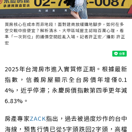
買房核心在成本而非地段！面對建商放緩購地腳步，如何在多
空交戰中撿便宜？解析清水、大甲區域屋主認賠百萬心理，看
準「一次到位」的議價空間趁亂入場。記者許正宏／攝影 許正
宏
2025年台灣房市進入實質修正期。根據最新
指數，信義房屋顯示全台房價年增僅0.1
4%，近乎停滯；永慶房價指數第四季更年減
6.83%。
房產專家
ZACK
指出，過去被過度炒作的台中
海線，預售行情已從5字頭跌回2字頭，高檔