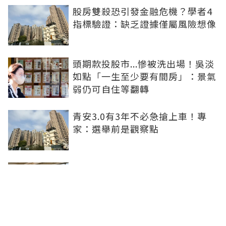
股房雙殺恐引發金融危機？學者4
指標驗證：缺乏證據僅屬風險想像
頭期款投股市...慘被洗出場！吳淡
如點「一生至少要有間房」：景氣
弱仍可自住等翻轉
青安3.0有3年不必急搶上車！專
家：選舉前是觀察點
買方出1750萬斡旋遭拒！屋主嫌
打9折不賣 網批中古屋亂象：惜售
就別喊賣
日勝生持續深耕台中市場 台中捷