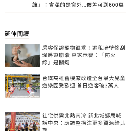
維」：會漲的是窗外...價差可到600萬
延伸閱讀
房客保證寵物很乖！退租牆壁慘刮
爛房東崩潰 專家示警：「防火
線」是關鍵
台鐵高雄舊機廠改造全台最大兒童
遊樂園受歡迎 首日遊客破3萬人
社宅供需北熱南冷 新北城鄉局喊
話中央：應調整挹注更多資源給北
部