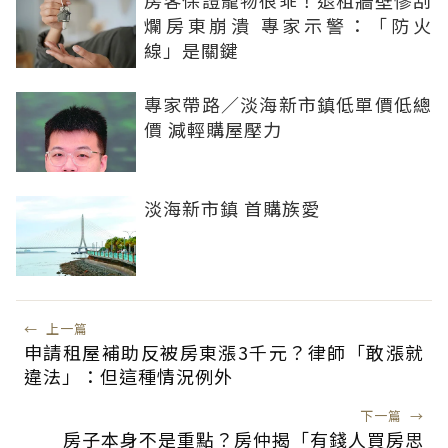
爛房東崩潰 專家示警：「防火
線」是關鍵
專家帶路／淡海新市鎮低單價低總
價 減輕購屋壓力
淡海新市鎮 首購族愛
←
上一篇
申請租屋補助反被房東漲3千元？律師「敢漲就
違法」：但這種情況例外
下一篇
→
房子本身不是重點？房仲揭「有錢人買房思