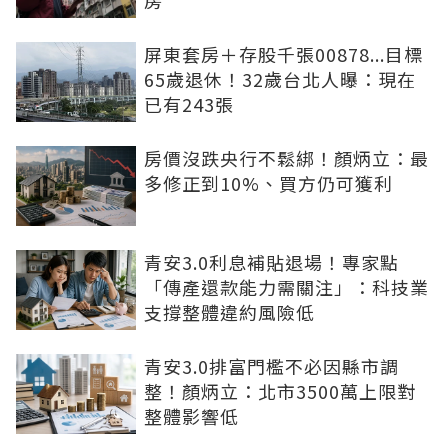
屏東套房＋存股千張00878...目標
65歲退休！32歲台北人曝：現在
已有243張
房價沒跌央行不鬆綁！顏炳立：最
多修正到10%、買方仍可獲利
青安3.0利息補貼退場！專家點
「傳產還款能力需關注」：科技業
支撐整體違約風險低
青安3.0排富門檻不必因縣市調
整！顏炳立：北市3500萬上限對
整體影響低