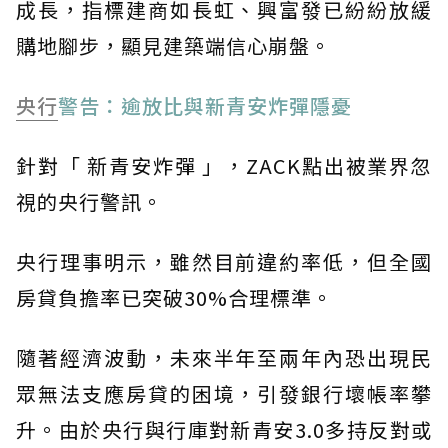
成長，指標建商如長虹、興富發已紛紛放緩
購地腳步，顯見建築端信心崩盤。
央行
警告：逾放比與新青安炸彈隱憂
針對「 新青安炸彈 」，ZACK點出被業界忽
視的央行警訊。
央行理事明示，雖然目前違約率低，但全國
房貸負擔率已突破30%合理標準。
隨著經濟波動，未來半年至兩年內恐出現民
眾無法支應房貸的困境，引發銀行壞帳率攀
升。由於央行與行庫對新青安3.0多持反對或