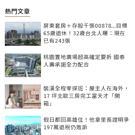
熱門文章
屏東套房＋存股千張00878...目標
65歲退休！32歲台北人曝：現在
已有243張
桃園置地廣場超高確定要拆 國泰
人壽承諾全力配合
裝潢全程零探班：屋主人在海外，
17 坪北歐三房完工當天才「開
箱」
假日都回高雄住！他拿里長證明爭
197萬退稅仍敗訴