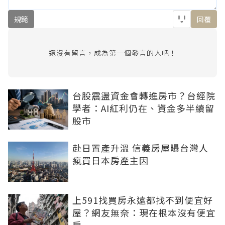
規範
回覆
還沒有留言，成為第一個發言的人吧！
台股震盪資金會轉進房市？台經院
學者：AI紅利仍在、資金多半續留
股市
赴日置產升溫 信義房屋曝台灣人
瘋買日本房產主因
上591找買房永遠都找不到便宜好
屋？網友無奈：現在根本沒有便宜
房