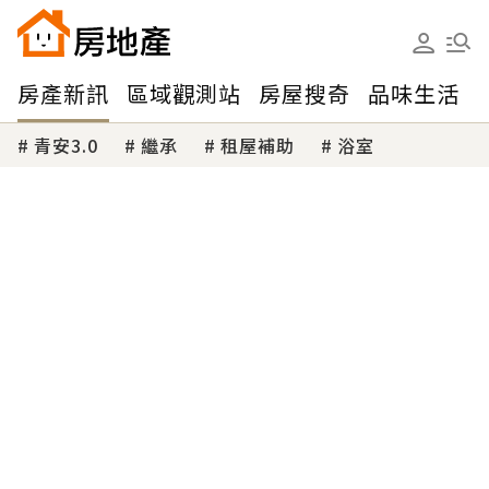
房產新訊
區域觀測站
房屋搜奇
品味生活
青安3.0
繼承
租屋補助
浴室