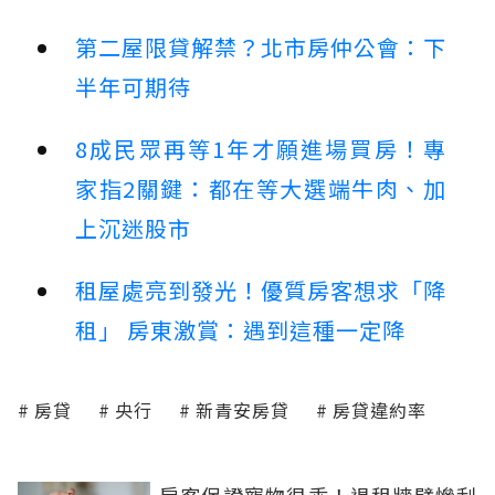
第二屋限貸解禁？北市房仲公會：下
半年可期待
8成民眾再等1年才願進場買房！專
家指2關鍵：都在等大選端牛肉、加
上沉迷股市
租屋處亮到發光！優質房客想求「降
租」 房東激賞：遇到這種一定降
房貸
央行
新青安房貸
房貸違約率
房客保證寵物很乖！退租牆壁慘刮